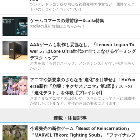
ツンデレドラゴン娘や無口な複眼死神美少女など、属性てんこ
もりのヒロインたちがアツい！
ゲームコマースの最前線ーXsolla特集
Xsollaの最新情報はこちらから！
AAAゲームも制作も妥協なし。「Lenovo Legion To
wer 5」はCore Ultra世代の“全てこなせるゲーミング
デスクトップ”
迫力を感じる強力スペック。メンテナンスしやすい構造もあり
がたい！
アニマや新要素のさらなる“進化”を目撃せよ！HoYov
erse新作『崩壊：ネクサスアニマ』第2回βテストの
「進化テスト」を体験【プレイレポ】
さまざまなアニマとの出会いや、スキルによってさらに戦略性
が増したバトルなど、本作の注目の要素に迫ります！
連載・注目記事
今週発売の新作ゲーム『Beast of Reincarnation』
『MARVEL Tōkon: Fighting Souls』『ファイナルフ