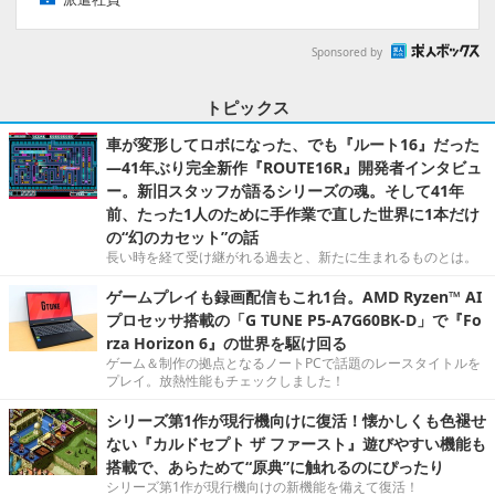
Sponsored by
トピックス
車が変形してロボになった、でも『ルート16』だった
―41年ぶり完全新作『ROUTE16R』開発者インタビュ
ー。新旧スタッフが語るシリーズの魂。そして41年
前、たった1人のために手作業で直した世界に1本だけ
の“幻のカセット”の話
長い時を経て受け継がれる過去と、新たに生まれるものとは。
ゲームプレイも録画配信もこれ1台。AMD Ryzen™ AI
プロセッサ搭載の「G TUNE P5-A7G60BK-D」で『Fo
rza Horizon 6』の世界を駆け回る
ゲーム＆制作の拠点となるノートPCで話題のレースタイトルを
プレイ。放熱性能もチェックしました！
シリーズ第1作が現行機向けに復活！懐かしくも色褪せ
ない『カルドセプト ザ ファースト』遊びやすい機能も
搭載で、あらためて“原典”に触れるのにぴったり
シリーズ第1作が現行機向けの新機能を備えて復活！