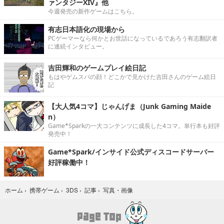
ァンタジーXIV』他
今週発売の新作ゲームはこちら。
有志日本語化の現場から
PCゲーマーなら何かとお世話になっているであろう有志翻訳者
に連続インタビュー。
吉田輝和のゲームプレイ絵日記
もはやゲムスパの顔！どこかで見かけた吉田さんのゲーム絵日
記
【大人気4コマ】じゃんげま（Junk Gaming Maide
n）
Game*Sparkの一大コンテンツに成長した4コマ。単行本も好評
発売中！
Game*Spark/インサイド公式ディスコードサーバー
好評稼働中！
写真・画像
ホーム
›
携帯ゲーム
›
3DS
›
記事
›