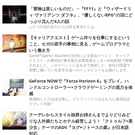
「冒険は楽しいものだ」 ─『FF11』と『ウィザードリ
ィ ヴァリアンツ ダフネ』、"優しくないRPG"の沼にど
っぷり沈んだ4人の話
ふたつの沼の住人たちが語る奥深さとは。
【キャリアクエスト】ゲーム作りを仕事にするという
こと。セガの若手の事例に見る，ゲームプログラマと
いう働き方
Game*Sparkと4Gamerの合同による就活イベント「キャリア
クエスト」の第4回が東京都立産業貿易センター浜松町館で開催
されました。このイベントに合わせて取材した、各社の現場で
実際に働いている若手社員へのインタビューをお届けします。
GeForce NOWで『Forza Horizon 6』をプレイ。ハ
ンドルコントローラー×クラウドゲーミングの底力を体
感
体感的にラグはほぼ無し。グラフィックスはもちろん最高設定
でプレイ可能！
クーデレからスタイル抜群お姉さんまでよりどりみど
りな人外娘たちとホテル経営しよう！「クトゥルフ×美
少女」テーマのADV『ヨグ=ソトースの庭』が日本語
対応