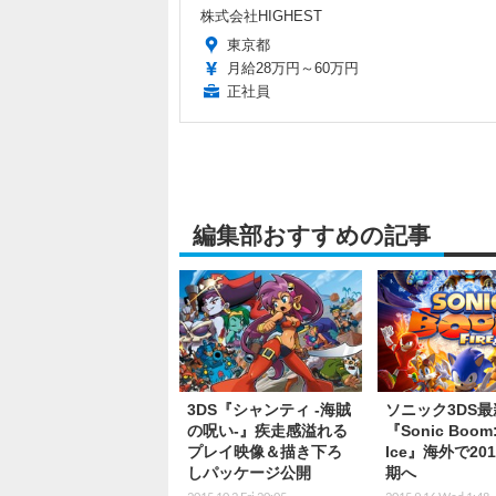
株式会社HIGHEST
東京都
月給28万円～60万円
正社員
編集部おすすめの記事
3DS『シャンティ -海賊
ソニック3DS最
の呪い-』疾走感溢れる
『Sonic Boom: 
プレイ映像＆描き下ろ
Ice』海外で20
しパッケージ公開
期へ