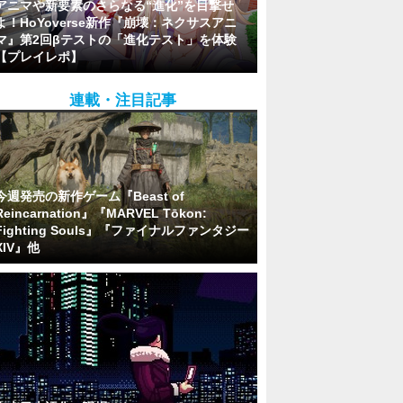
アニマや新要素のさらなる“進化”を目撃せ
よ！HoYoverse新作『崩壊：ネクサスアニ
マ』第2回βテストの「進化テスト」を体験
【プレイレポ】
連載・注目記事
今週発売の新作ゲーム『Beast of
Reincarnation』『MARVEL Tōkon:
Fighting Souls』『ファイナルファンタジー
XIV』他