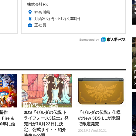
株式会社RK
神奈川県
月給30万円～51万8,000円
正社員
Sponsored by
新作
3DS『ゼルダの伝説 ト
『ゼルダの伝説』仕様
Fire &
ライフォース3銃士』発
のNew 3DS LLが米国
16年に延
売日が10月22日に決
で限定発売
定、公式サイト・紹介
2015.9.2 Wed 20:31
映像も公開