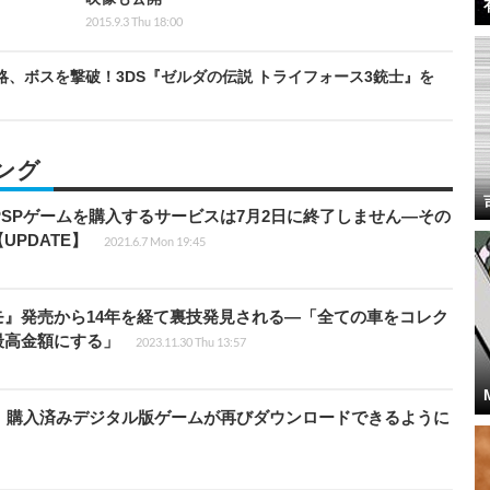
2015.9.3 Thu 18:00
ンを攻略、ボスを撃破！3DS『ゼルダの伝説 トライフォース3銃士』を
ング
eでPSPゲームを購入するサービスは7月2日に終了しません―その
PDATE】
2021.6.7 Mon 19:45
モ』発売から14年を経て裏技発見される―「全ての車をコレク
最高金額にする」
2023.11.30 Thu 13:57
が復旧、購入済みデジタル版ゲームが再びダウンロードできるように