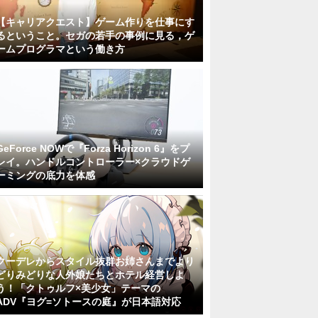
【キャリアクエスト】ゲーム作りを仕事にす
るということ。セガの若手の事例に見る，ゲ
ームプログラマという働き方
GeForce NOWで『Forza Horizon 6』をプ
レイ。ハンドルコントローラー×クラウドゲ
ーミングの底力を体感
クーデレからスタイル抜群お姉さんまでより
どりみどりな人外娘たちとホテル経営しよ
う！「クトゥルフ×美少女」テーマの
ADV『ヨグ=ソトースの庭』が日本語対応