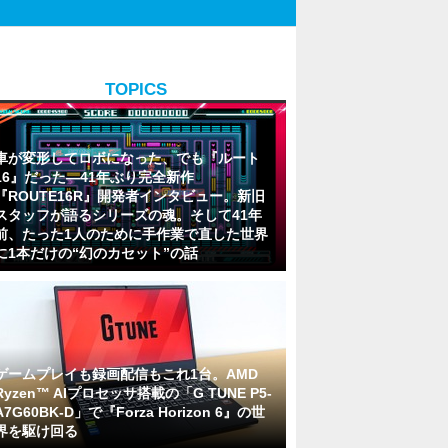
TOPICS
車が変形してロボになった、でも『ルート
16』だった―41年ぶり完全新作
『ROUTE16R』開発者インタビュー。新旧
スタッフが語るシリーズの魂。そして41年
前、たった1人のために手作業で直した世界
に1本だけの“幻のカセット”の話
ゲームプレイも録画配信もこれ1台。AMD
Ryzen™ AIプロセッサ搭載の「G TUNE P5-
A7G60BK-D」で『Forza Horizon 6』の世
界を駆け回る