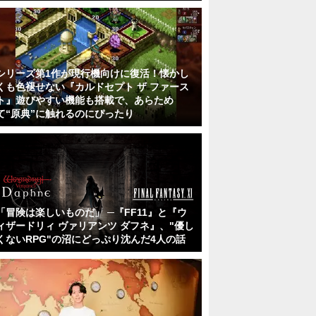
シリーズ第1作が現行機向けに復活！懐かし
くも色褪せない『カルドセプト ザ ファース
ト』遊びやすい機能も搭載で、あらため
て“原典”に触れるのにぴったり
「冒険は楽しいものだ」 ─『FF11』と『ウ
ィザードリィ ヴァリアンツ ダフネ』、"優し
くないRPG"の沼にどっぷり沈んだ4人の話