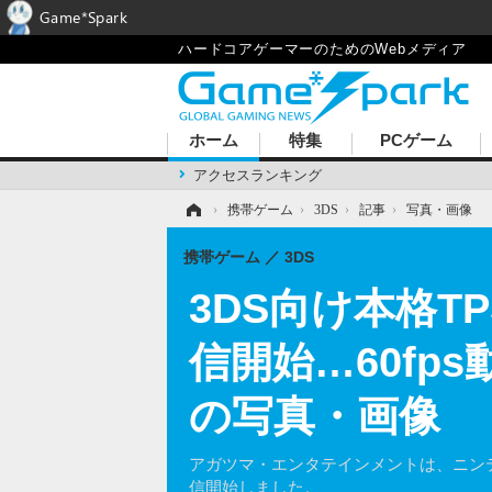
Game*Spark
ハードコアゲーマーのためのWebメディア
ホーム
特集
PCゲーム
アクセスランキング
ホーム
›
携帯ゲーム
›
3DS
›
記事
›
写真・画像
携帯ゲーム
3DS
3DS向け本格
信開始…60fp
の写真・画像
アガツマ・エンタテインメントは、ニンテンドー
信開始しました。