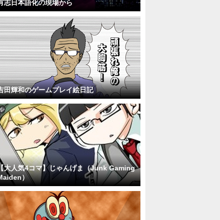
有志日本語化の現場から
吉田輝和のゲームプレイ絵日記
【大人気4コマ】じゃんげま（Junk Gaming
Maiden）