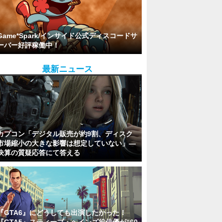
Game*Spark/インサイド公式ディスコードサ
ーバー好評稼働中！
最新ニュース
カプコン「デジタル販売が約9割、ディスク
市場縮小の大きな影響は想定していない」―
決算の質疑応答にて答える
『GTA6』にどうしても出演したかった！