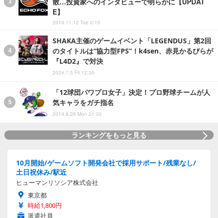
散…投資家へのインタビューで明らかに【UPDAT
E】
2019.11.12 Tue 0:10
SHAKA主催のゲームイベント「LEGENDUS」第2回
のタイトルは“協力型FPS”！k4sen、赤見かるびらが
『L4D2』で対決
2024.7.5 Fri 12:30
「12球団パワプロ女子」決定！プロ野球チームが人
気キャラをガチ指名
2019.8.26 Mon 21:30
ランキングをもっと見る
10月開始/ゲームソフト開発会社で採用サポート/残業なし/
土日祝休み/駅近
ヒューマンリソシア株式会社
東京都
時給1,800円
派遣社員