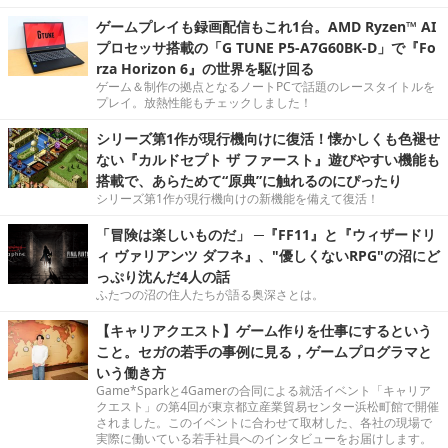
ゲームプレイも録画配信もこれ1台。AMD Ryzen™ AI
プロセッサ搭載の「G TUNE P5-A7G60BK-D」で『Fo
rza Horizon 6』の世界を駆け回る
ゲーム＆制作の拠点となるノートPCで話題のレースタイトルを
プレイ。放熱性能もチェックしました！
シリーズ第1作が現行機向けに復活！懐かしくも色褪せ
ない『カルドセプト ザ ファースト』遊びやすい機能も
搭載で、あらためて“原典”に触れるのにぴったり
シリーズ第1作が現行機向けの新機能を備えて復活！
「冒険は楽しいものだ」 ─『FF11』と『ウィザードリ
ィ ヴァリアンツ ダフネ』、"優しくないRPG"の沼にど
っぷり沈んだ4人の話
ふたつの沼の住人たちが語る奥深さとは。
【キャリアクエスト】ゲーム作りを仕事にするという
こと。セガの若手の事例に見る，ゲームプログラマと
いう働き方
Game*Sparkと4Gamerの合同による就活イベント「キャリア
クエスト」の第4回が東京都立産業貿易センター浜松町館で開催
されました。このイベントに合わせて取材した、各社の現場で
実際に働いている若手社員へのインタビューをお届けします。