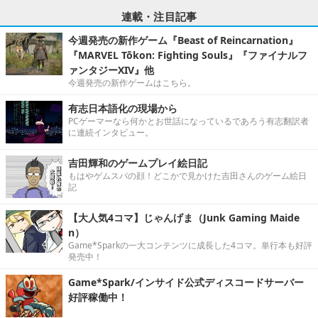
連載・注目記事
今週発売の新作ゲーム『Beast of Reincarnation』
『MARVEL Tōkon: Fighting Souls』『ファイナルフ
ァンタジーXIV』他
今週発売の新作ゲームはこちら。
有志日本語化の現場から
PCゲーマーなら何かとお世話になっているであろう有志翻訳者
に連続インタビュー。
吉田輝和のゲームプレイ絵日記
もはやゲムスパの顔！どこかで見かけた吉田さんのゲーム絵日
記
【大人気4コマ】じゃんげま（Junk Gaming Maide
n）
Game*Sparkの一大コンテンツに成長した4コマ。単行本も好評
発売中！
Game*Spark/インサイド公式ディスコードサーバー
好評稼働中！