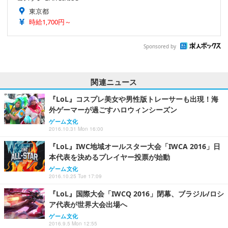
東京都
時給1,700円～
Sponsored by
関連ニュース
『LoL』コスプレ美女や男性版トレーサーも出現！海
外ゲーマーが過ごすハロウィンシーズン
ゲーム文化
2016.10.31 Mon 16:00
『LoL』IWC地域オールスター大会「IWCA 2016」日
本代表を決めるプレイヤー投票が始動
ゲーム文化
2016.10.25 Tue 17:09
『LoL』国際大会「IWCQ 2016」閉幕、ブラジル/ロシ
ア代表が世界大会出場へ
ゲーム文化
2016.9.5 Mon 12:55