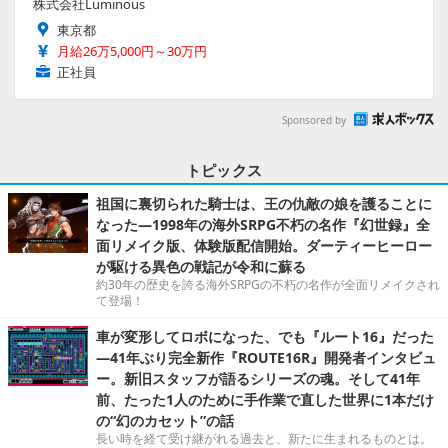
株式会社Luminous
東京都
月給26万5,000円～30万円
正社員
Sponsored by
トピックス
祖国に裏切られた騎士は、王の仇敵の娘を護ることに
なった―1998年の海外SRPG不朽の名作『幻世録』全
面リメイク版、体験版配信開始。ダーティーヒーロー
が駆ける異色の戦記が令和に蘇る
約30年の歴史を誇る海外SRPGの不朽の名作が全面リメイクされ
て登場！
車が変形してロボになった、でも『ルート16』だった
―41年ぶり完全新作『ROUTE16R』開発者インタビュ
ー。新旧スタッフが語るシリーズの魂。そして41年
前、たった1人のために手作業で直した世界に1本だけ
の“幻のカセット”の話
長い時を経て受け継がれる過去と、新たに生まれるものとは。