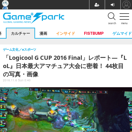
search
menu
料
カルチャー
漫画
インサイド
FISTBUMP
ゲムマイド
ゲーム文化
eスポーツ
「Logicool G CUP 2016 Final」レポート―『L
oL』日本最大アマチュア大会に密着！ 44枚目
の写真・画像
2016.11.6 Sun 0:40