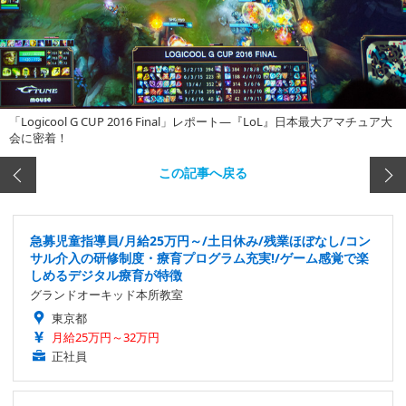
「Logicool G CUP 2016 Final」レポート―『LoL』日本最大アマチュア大
会に密着！
この記事へ戻る
急募児童指導員/月給25万円～/土日休み/残業ほぼなし/コン
サル介入の研修制度・療育プログラム充実!/ゲーム感覚で楽
しめるデジタル療育が特徴
グランドオーキッド本所教室
東京都
月給25万円～32万円
正社員