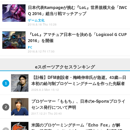
日本代表Rampageが挑む『LoL』世界規模大会「IWC
Q 2016」総当り戦マッチアップ
ゲーム文化
2016.8.18 Thu 10:26
『LoL』アマチュア日本一を決める「Logicool G CUP
2016」を開催
PC
2016.8.12 Fri 17:00
eスポーツアクセスランキング
【訃報】DFM創設者・梅崎伸幸氏が急逝。43歳―日
本初の給与制プロゲーミングチームを作った先駆者
2026.8.3 Mon 15:12
プロゲーマー「ももち」、日本のe-Sportsプロライ
センス発行について声明
2017.12.21 Thu 20:40
米国のプロゲーミングチーム「Echo Fox」が解