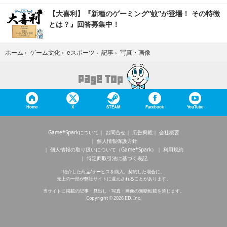
【大喜利】『新種のゲーミング“蚊”が登場！ その特徴
とは？』回答募集中！
写真・画像
ホーム
›
ゲーム文化
›
eスポーツ
›
記事
›
Home
X
STEAM
Facebook
YouTube
Game*Sparkについて
お問合せ
広告掲載
会社概要
個人情報保護方針
個人情報の取り扱いについて（Game*Spark）
利用規約
特定商取引法に基づく表記
紹介した商品/サービスを購入、契約した場合に、
売上の一部が弊社サイトに還元されることがあります。
当サイトに掲載の記事・見出し・写真・画像の無断転載を禁じます。
Copyright © 2026 IID, Inc.