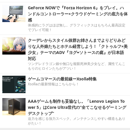
GeForce NOWで『Forza Horizon 6』をプレイ。ハ
ンドルコントローラー×クラウドゲーミングの底力を体
感
体感的にラグはほぼ無し。グラフィックスはもちろん最高設定
でプレイ可能！
クーデレからスタイル抜群お姉さんまでよりどりみど
りな人外娘たちとホテル経営しよう！「クトゥルフ×美
少女」テーマのADV『ヨグ=ソトースの庭』が日本語
対応
ツンデレドラゴン娘や無口な複眼死神美少女など、属性てんこ
もりのヒロインたちがアツい！
ゲームコマースの最前線ーXsolla特集
Xsollaの最新情報はこちらから！
AAAゲームも制作も妥協なし。「Lenovo Legion To
wer 5」はCore Ultra世代の“全てこなせるゲーミング
デスクトップ”
迫力を感じる強力スペック。メンテナンスしやすい構造もあり
がたい！