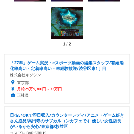
1
/
2
「27卒」ゲーム実況・eスポーツ動画の編集スタッフ/有給消
化率高い・定着率高い・未経験歓迎/渋谷区東1丁目
株式会社キソシン
東京都
月給25万5,300円～32万円
正社員
日払いOKで即日収入/カウンターレディ/アニメ・ゲーム好き
さん必見!高円寺のサブカルコンカフェです 優しい女性店長
がいるから安心/東京都/杉並区
コスプレ BAR SIRIUS