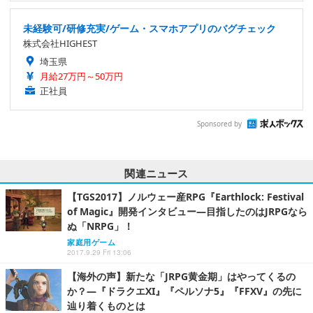
未経験可/研修充実/ゲーム・スマホアプリのバグチェック
株式会社HIGHEST
埼玉県
月給27万円～50万円
正社員
Sponsored by
関連ニュース
【TGS2017】ノルウェー産RPG『Earthlock: Festival
of Magic』開発インタビュー―目指したのはJRPGなら
ぬ「NRPG」！
家庭用ゲーム
2017.9.29 Fri 13:06
【海外の声】新たな「JRPG黄金期」はやってくるの
か？―『ドラクエXI』『ペルソナ5』『FFXV』の先に
辿り着くものとは