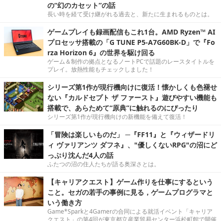
の“幻のカセット”の話
長い時を経て受け継がれる過去と、新たに生まれるものとは。
ゲームプレイも録画配信もこれ1台。AMD Ryzen™ AI
プロセッサ搭載の「G TUNE P5-A7G60BK-D」で『Fo
rza Horizon 6』の世界を駆け回る
ゲーム＆制作の拠点となるノートPCで話題のレースタイトルを
プレイ。放熱性能もチェックしました！
シリーズ第1作が現行機向けに復活！懐かしくも色褪せ
ない『カルドセプト ザ ファースト』遊びやすい機能も
搭載で、あらためて“原典”に触れるのにぴったり
シリーズ第1作が現行機向けの新機能を備えて復活！
「冒険は楽しいものだ」 ─『FF11』と『ウィザードリ
ィ ヴァリアンツ ダフネ』、"優しくないRPG"の沼にど
っぷり沈んだ4人の話
ふたつの沼の住人たちが語る奥深さとは。
【キャリアクエスト】ゲーム作りを仕事にするという
こと。セガの若手の事例に見る，ゲームプログラマと
いう働き方
Game*Sparkと4Gamerの合同による就活イベント「キャリア
クエスト」の第4回が東京都立産業貿易センター浜松町館で開催