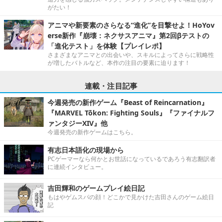
がたい！
アニマや新要素のさらなる“進化”を目撃せよ！HoYov
erse新作『崩壊：ネクサスアニマ』第2回βテストの
「進化テスト」を体験【プレイレポ】
さまざまなアニマとの出会いや、スキルによってさらに戦略性
が増したバトルなど、本作の注目の要素に迫ります！
連載・注目記事
今週発売の新作ゲーム『Beast of Reincarnation』
『MARVEL Tōkon: Fighting Souls』『ファイナルフ
ァンタジーXIV』他
今週発売の新作ゲームはこちら。
有志日本語化の現場から
PCゲーマーなら何かとお世話になっているであろう有志翻訳者
に連続インタビュー。
吉田輝和のゲームプレイ絵日記
もはやゲムスパの顔！どこかで見かけた吉田さんのゲーム絵日
記