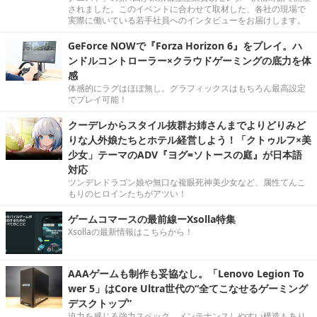
されました。このイベントに合わせて取材した、各社の現場で
実際に働いている若手社員へのインタビューをお届けします。
GeForce NOWで『Forza Horizon 6』をプレイ。ハ
ンドルコントローラー×クラウドゲーミングの底力を体
感
体感的にラグはほぼ無し。グラフィックスはもちろん最高設定
でプレイ可能！
クーデレからスタイル抜群お姉さんまでよりどりみど
りな人外娘たちとホテル経営しよう！「クトゥルフ×美
少女」テーマのADV『ヨグ=ソトースの庭』が日本語
対応
ツンデレドラゴン娘や無口な複眼死神美少女など、属性てんこ
もりのヒロインたちがアツい！
ゲームコマースの最前線ーXsolla特集
Xsollaの最新情報はこちらから！
AAAゲームも制作も妥協なし。「Lenovo Legion To
wer 5」はCore Ultra世代の“全てこなせるゲーミング
デスクトップ”
迫力を感じる強力スペック。メンテナンスしやすい構造もあり