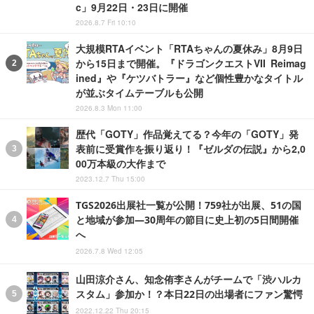
c」9月22日・23日に開催
2026.8.7 Fri 10:10
大規模RTAイベント「RTAちゃんの夏休み」8月9日
から15日まで開催。『ドラゴンクエストVII Reimag
ined』や『ケツバトラー』など個性豊かなタイトル
が並ぶタイムテーブルも公開
2026.8.3 Mon 11:00
歴代「GOTY」作品覚えてる？今年の「GOTY」発
表前に受賞作を振り返り！『ゼルダの伝説』から2,0
00万本級の大作まで
2023.12.7 Thu 15:00
TGS2026出展社一覧が公開！759社が出展、51の国
と地域が参加―30周年の節目に史上初の5日間開催
へ
2026.7.8 Wed 12:05
山田涼介さん、知念侑李さんがチームで「渋ハルカ
スタム」参加か！？本日22日の出場者にファン驚愕
2022.12.22 Thu 20:15