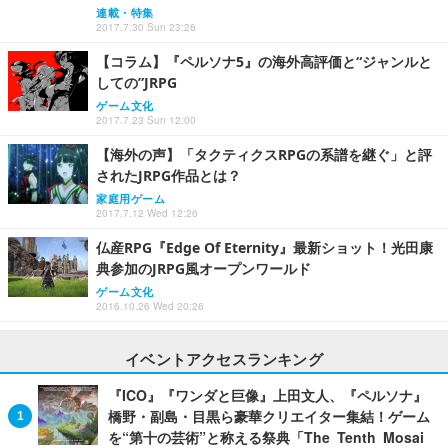
連載・特集
2017.7.30 Sun 23:26
【コラム】『ペルソナ5』の海外高評価と“ジャンルと
しての”JRPG
ゲーム文化
2017.7.23 Sun 12:00
【海外の声】「タクティクスRPGの系譜を継ぐ」と評
されたJRPG作品とは？
家庭用ゲーム
2017.7.12 Wed 12:26
仏産RPG『Edge Of Eternity』最新ショット！光田康
典参加のJRPG風オープンワールド
ゲーム文化
2016.10.26 Wed 20:26
イベントアクセスランキング
『ICO』『ワンダと巨像』上田文人、『ペルソナ』
橋野・副島・目黒ら豪華クリエイター集結！ゲーム
を“第十の芸術”と称える祭典「The Tenth Mosai