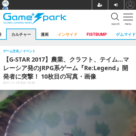
search
menu
料
カルチャー
漫画
インサイド
FISTBUMP
ゲムマイド
ゲーム文化
イベント
【G-STAR 2017】農業、クラフト、テイム…マ
レーシア発のJRPG系ゲーム『Re:Legend』開
発者に突撃！ 10枚目の写真・画像
2017.11.19 Sun 18:30