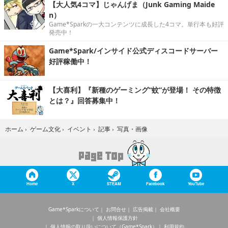
【大人気4コマ】じゃんげま（Junk Gaming Maide
n）
Game*Sparkの一大コンテンツに成長した4コマ。単行本も好評
発売中！
Game*Spark/インサイド公式ディスコードサーバー
好評稼働中！
【大喜利】『新種のゲーミング“蚊”が登場！ その特徴
とは？』回答募集中！
写真・画像
ホーム
›
ゲーム文化
›
イベント
›
記事
›
Home
X
STEAM
Facebook
YouTube
Game*Sparkについて
お問合せ
広告掲載
会社概要
個人情報保護方針
個人情報の取り扱いについて（Game*Spark）
利用規約