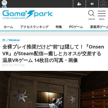
search
menu
ホーム
アクセスランキング
特集
PCゲーム
家庭用ゲー
PC
Windows
全裸プレイ推奨だけど“前”は隠して！『Onsen
VR』がSteam配信―癒しとカオスが交差する
温泉VRゲーム 14枚目の写真・画像
2017.12.1 Fri 17:54