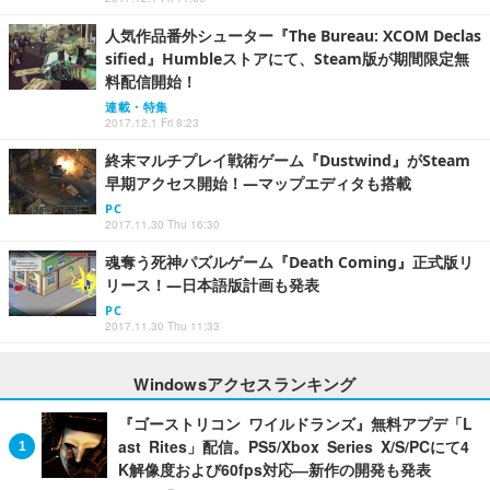
人気作品番外シューター『The Bureau: XCOM Declas
sified』Humbleストアにて、Steam版が期間限定無
料配信開始！
連載・特集
2017.12.1 Fri 8:23
終末マルチプレイ戦術ゲーム『Dustwind』がSteam
早期アクセス開始！―マップエディタも搭載
PC
2017.11.30 Thu 16:30
魂奪う死神パズルゲーム『Death Coming』正式版リ
リース！―日本語版計画も発表
PC
2017.11.30 Thu 11:33
Windowsアクセスランキング
『ゴーストリコン ワイルドランズ』無料アプデ「L
ast Rites」配信。PS5/Xbox Series X/S/PCにて4
K解像度および60fps対応―新作の開発も発表