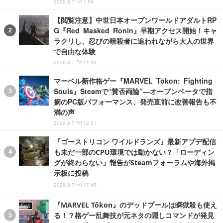
2026.8.7 Fri 1:54
【閲覧注意】中世日本オープンワールドアダルトRP
G『Red Masked Ronin』早期アクセス開始！キャ
ラクリし、忍びの暗殺者に追われながら大人の世界
で自由な体験
2026.8.7 Fri 14:45
マーベル新作格ゲー『MARVEL Tōkon: Fighting
Souls』Steamで“賛否両論”―オープンベータで指
摘のPC版パフォーマンス、発売直前に改善報告も不
満の声
2026.8.7 Fri 12:21
『ゴーストリコン ワイルドランズ』最新アプデ配信
も未だ一部のCPU環境では動かない？「ローディン
グが終わらない」報告がSteamフォーラムや海外掲
示板に投稿
2026.8.7 Fri 17:45
『MARVEL Tōkon』のデッドプールは瞬獄殺も使え
る！？格ゲー乱舞技が元ネタの隠しコマンドが発見