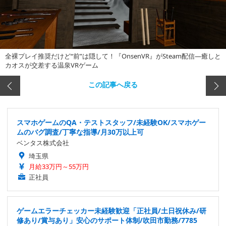
全裸プレイ推奨だけど“前”は隠して！『OnsenVR』がSteam配信―癒しと
カオスが交差する温泉VRゲーム
この記事へ戻る
スマホゲームのQA・テストスタッフ/未経験OK/スマホゲー
ムのバグ調査/丁寧な指導/月30万以上可
ベンタス株式会社
埼玉県
月給33万円～55万円
正社員
ゲームエラーチェッカー未経験歓迎「正社員/土日祝休み/研
修あり/賞与あり」安心のサポート体制/吹田市勤務/7785