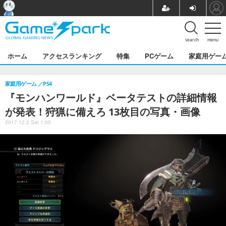
search
menu
ホーム
アクセスランキング
特集
PCゲーム
家庭用ゲー
家庭用ゲーム
PS4
『モンハンワールド』ベータテストの詳細情報
が発表！狩猟に備えろ 13枚目の写真・画像
2017.12.2 Sat 1:00