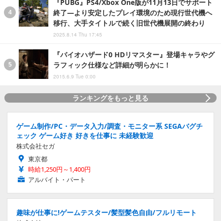
『PUBG』PS4/Xbox One版が11月13日でサポート
終了―より安定したプレイ環境のため現行世代機へ
移行、大手タイトルで続く旧世代機展開の終わり
2025.8.14 Thu 17:45
『バイオハザード0 HDリマスター』登場キャラやグ
ラフィック仕様など詳細が明らかに！
2015.6.9 Tue 0:00
ランキングをもっと見る
ゲーム制作/PC・データ入力/調査・モニター系 SEGAバグチ
ェック ゲーム好き 好きを仕事に 未経験歓迎
株式会社セガ
東京都
時給1,250円～1,400円
アルバイト・パート
趣味が仕事に!ゲームテスター/髪型髪色自由/フルリモート