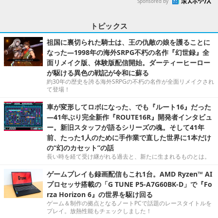
Sponsored by
トピックス
祖国に裏切られた騎士は、王の仇敵の娘を護ることに
なった―1998年の海外SRPG不朽の名作『幻世録』全
面リメイク版、体験版配信開始。ダーティーヒーロー
が駆ける異色の戦記が令和に蘇る
約30年の歴史を誇る海外SRPGの不朽の名作が全面リメイクされ
て登場！
車が変形してロボになった、でも『ルート16』だった
―41年ぶり完全新作『ROUTE16R』開発者インタビュ
ー。新旧スタッフが語るシリーズの魂。そして41年
前、たった1人のために手作業で直した世界に1本だけ
の“幻のカセット”の話
長い時を経て受け継がれる過去と、新たに生まれるものとは。
ゲームプレイも録画配信もこれ1台。AMD Ryzen™ AI
プロセッサ搭載の「G TUNE P5-A7G60BK-D」で『Fo
rza Horizon 6』の世界を駆け回る
ゲーム＆制作の拠点となるノートPCで話題のレースタイトルを
プレイ。放熱性能もチェックしました！