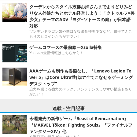
クーデレからスタイル抜群お姉さんまでよりどりみど
りな人外娘たちとホテル経営しよう！「クトゥルフ×美
少女」テーマのADV『ヨグ=ソトースの庭』が日本語
対応
ツンデレドラゴン娘や無口な複眼死神美少女など、属性てんこ
もりのヒロインたちがアツい！
ゲームコマースの最前線ーXsolla特集
Xsollaの最新情報はこちらから！
AAAゲームも制作も妥協なし。「Lenovo Legion To
wer 5」はCore Ultra世代の“全てこなせるゲーミング
デスクトップ”
迫力を感じる強力スペック。メンテナンスしやすい構造もあり
がたい！
連載・注目記事
今週発売の新作ゲーム『Beast of Reincarnation』
『MARVEL Tōkon: Fighting Souls』『ファイナルフ
ァンタジーXIV』他
今週発売の新作ゲームはこちら。