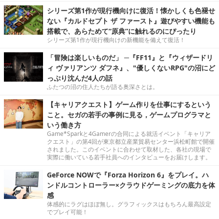
シリーズ第1作が現行機向けに復活！懐かしくも色褪せ
ない『カルドセプト ザ ファースト』遊びやすい機能も
搭載で、あらためて“原典”に触れるのにぴったり
シリーズ第1作が現行機向けの新機能を備えて復活！
「冒険は楽しいものだ」 ─『FF11』と『ウィザードリ
ィ ヴァリアンツ ダフネ』、"優しくないRPG"の沼にど
っぷり沈んだ4人の話
ふたつの沼の住人たちが語る奥深さとは。
【キャリアクエスト】ゲーム作りを仕事にするという
こと。セガの若手の事例に見る，ゲームプログラマと
いう働き方
Game*Sparkと4Gamerの合同による就活イベント「キャリア
クエスト」の第4回が東京都立産業貿易センター浜松町館で開催
されました。このイベントに合わせて取材した、各社の現場で
実際に働いている若手社員へのインタビューをお届けします。
GeForce NOWで『Forza Horizon 6』をプレイ。ハ
ンドルコントローラー×クラウドゲーミングの底力を体
感
体感的にラグはほぼ無し。グラフィックスはもちろん最高設定
でプレイ可能！