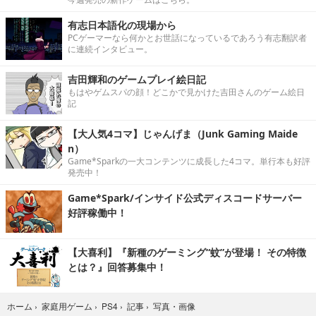
有志日本語化の現場から
PCゲーマーなら何かとお世話になっているであろう有志翻訳者
に連続インタビュー。
吉田輝和のゲームプレイ絵日記
もはやゲムスパの顔！どこかで見かけた吉田さんのゲーム絵日
記
【大人気4コマ】じゃんげま（Junk Gaming Maide
n）
Game*Sparkの一大コンテンツに成長した4コマ。単行本も好評
発売中！
Game*Spark/インサイド公式ディスコードサーバー
好評稼働中！
【大喜利】『新種のゲーミング“蚊”が登場！ その特徴
とは？』回答募集中！
写真・画像
ホーム
›
家庭用ゲーム
›
PS4
›
記事
›