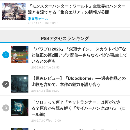
『モンスターハンター：ワールド』全世界のハンター
達と交流できる「集会エリア」の情報が公開
家庭用ゲーム
2017.11.16 Thu 20:00
PS4アクセスランキング
『パワプロ2026』「栄冠ナイン」“スカウトバグ”な
ど修正の第2回アプデ配信―さらなるバグが発生して
いるとの声も
2026.6.30 Tue 21:53
【囲みレビュー】『Bloodborne』──過去作品との
比較を含めて、本作の魅力を語り合う
2015.4.18 Sat 15:00
「ソロ」って何？「ネットランナー」は何ができ
る？原典から読み解く『サイバーパンク2077』（ロ
ール編）
2019.7.10 Wed 12:00