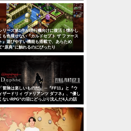
シリーズ第1作が現行機向けに復活！懐かし
くも色褪せない『カルドセプト ザ ファース
ト』遊びやすい機能も搭載で、あらため
て“原典”に触れるのにぴったり
「冒険は楽しいものだ」 ─『FF11』と『ウ
ィザードリィ ヴァリアンツ ダフネ』、"優し
くないRPG"の沼にどっぷり沈んだ4人の話