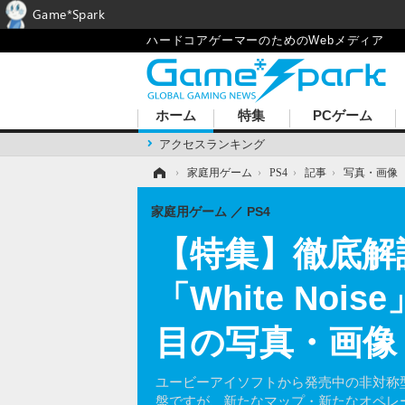
Game*Spark
ハードコアゲーマーのためのWebメディア
ホーム
特集
PCゲーム
アクセスランキング
ホーム
›
家庭用ゲーム
›
PS4
›
記事
›
写真・画像
家庭用ゲーム
PS4
【特集】徹底解
「White No
目の写真・画像
ユービーアイソフトから発売中の非対称型タク
盤ですが、新たなマップ・新たなオペレ