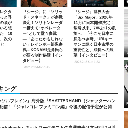
レクタ
『シージ』に「ソリッ
『シージ』世界大会
っと呼
ド・スネーク」が参戦
「Six Major」2026年
の頃が
決定！ソリトンレーダ
11月に日本開催決定！
いろ想
ー携えて“オペレータ
常滑以来、7年ぶりの凱
た―10
ー”として堂々参戦
旋へ―「今こそ日本に
、次の
―「あったかもしれな
戻るべき時」UBIキー
こと
い」レインボー部隊参
マンに訊く日本市場の
戦…KONAMI是角氏ら
重要性と、成長への展
が語る制作秘話【イン
望【インタビュー】
タビュー】
2026.2.15 Sun 1:23
2026.2.16 Mon 1:45
キング
ソルブレイン』海外版『SHATTERHAND（シャッターハン
配信！「ジャレコレ ファミコン編」今後の配信予定が公開
 Duskbloods』ネットワークテストの当選発表は本日8月7日以