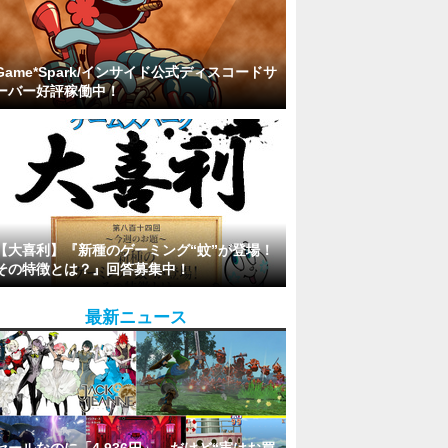
Game*Spark/インサイド公式ディスコードサ
ーバー好評稼働中！
【大喜利】『新種のゲーミング“蚊”が登場！
その特徴とは？』回答募集中！
最新ニュース