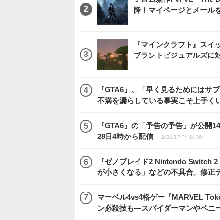
降！マイページとメール
『マインクラフト』スイッ
ブラントビジュアルズに
『GTA6』、「早く見るためにはサブ
不満を漏らしている事実こそ上手く
『GTA6』の「予告の予告」が公開14
28日4時から配信
2026.8.7 Fri 11:30
『ゼノブレイド2 Nintendo Swit
が小さくなる」などの不具合。修正
マーベル4vs4格ゲー『MARVEL 
ン必殺技も―スパイダーマンやペニ