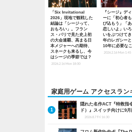
「Six Invitational
『シージ』ディ
2026」現地で観戦した
ーに「初心者も
結論は「シージって、
び込もう」「あ
おもろい」。フラン
恋しいよ」いろ
ス・パリで見た史上初
いをぶつけてき
の大会連覇、高まる日
年のレガシーと
本メジャーへの期待、
10年に必要な
スネークも来るし、今
2026.2.16 Mon 1:45
はシージの季節では？
2026.2.16 Mon 18:00
家庭用ゲーム アクセスラン
隠れた名作ACT『特救指令
ド）』スイッチ向けに9月
2026.8.7 Fri 16:30
フロム新作PvPvE『The