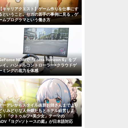
【キャリアクエスト】ゲーム作りを仕事にす
るということ。セガの若手の事例に見る，ゲ
ームプログラマという働き方
GeForce NOWで『Forza Horizon 6』をプ
レイ。ハンドルコントローラー×クラウドゲ
ーミングの底力を体感
クーデレからスタイル抜群お姉さんまでより
どりみどりな人外娘たちとホテル経営しよ
う！「クトゥルフ×美少女」テーマの
ADV『ヨグ=ソトースの庭』が日本語対応