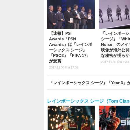
【速報】PS
『レインボーシ
Awards「PSN
シージ』「Whit
Awards」は『レインボ
Noise」のメ
ーシックス シージ』
映像が海外公開
『PSO2』『FIFA 17』
な秘密が明らか
が受賞
2017.11.30 Thu 7:30
2017.11.30 Thu 17:52
『レインボーシックス シージ』「Year 
レインボーシックス シージ（Tom Clancy`s