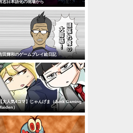
有志日本語化の現場から
吉田輝和のゲームプレイ絵日記
【大人気4コマ】じゃんげま（Junk Gaming
Maiden）