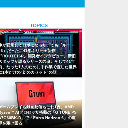
TOPICS
車が変形してロボになった、でも『ルート
16』だった―41年ぶり完全新作
『ROUTE16R』開発者インタビュー。新旧
スタッフが語るシリーズの魂。そして41年
前、たった1人のために手作業で直した世界
に1本だけの“幻のカセット”の話
ゲームプレイも録画配信もこれ1台。AMD
Ryzen™ AIプロセッサ搭載の「G TUNE P5-
A7G60BK-D」で『Forza Horizon 6』の世
界を駆け回る