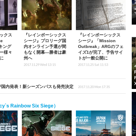
ックス
『レインボーシックス
『レインボーシックス
e
シージ』プロリーグ国
シージ』「Mission
イキング
内オンライン予選が間
Outbreak」ARGのフェ
ー様々
もなく開幕―勝者は豪
イズ1が完了、予告サイ
に
州へ
トが一般公開に
2017.11.29 Wed 13:15
2017.11.25 Sat 11:53
3」が国内発表！新シーズンパスも発売決定
2017.11.20 Mon 17:35
 Rainbow Six Siege）