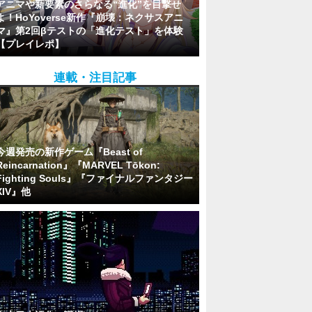
アニマや新要素のさらなる“進化”を目撃せ
よ！HoYoverse新作『崩壊：ネクサスアニ
マ』第2回βテストの「進化テスト」を体験
【プレイレポ】
連載・注目記事
今週発売の新作ゲーム『Beast of
Reincarnation』『MARVEL Tōkon:
Fighting Souls』『ファイナルファンタジー
XIV』他