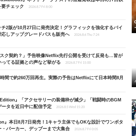
を要チェック
2026.8.7 Fri 8:00
チ2版が10月27日に発売決定！グラフィックを強化するバイ
対応しアップグレードパスも販売へ
2026.8.6 Thu 7:24
スク契約？」予告映像Netflix先行公開を受けて反発も…皆が
いってる証拠との声など挙がる
2026.8.7 Fri 15:00
時間で約260万回再生。実際の予告はNetflixにて日本時間8月
ch 2 Edition』「アクセサリーの装備枠が減少」「戦闘時のBGM
データを近日中に配信予定
2026.8.5 Wed 15:20
Tōkon』本日8月7日発売！1キャラ主体でもOKな設計でワンボタ
ー・パーカー、デップーまで大集合
2026.8.7 Fri 0:05