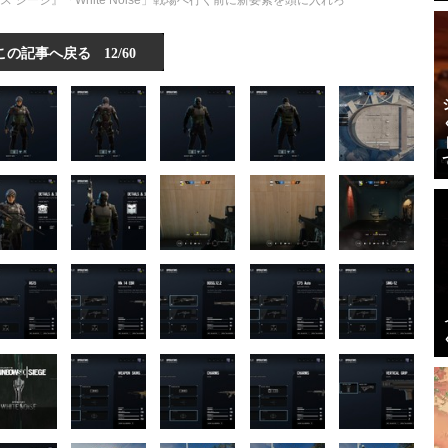
シージ』「White Noise」戦場へ行く前に新要素を頭に入れろ
この記事へ戻る
12/60