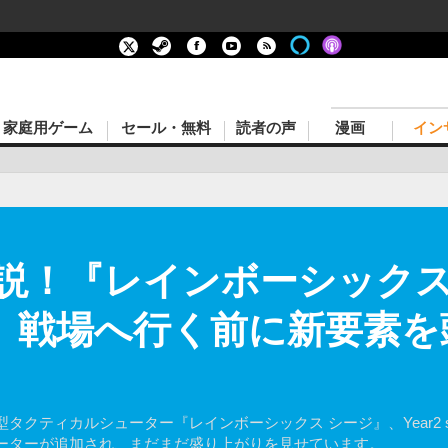
家庭用ゲーム
セール・無料
読者の声
漫画
イン
説！『レインボーシックス
ise」戦場へ行く前に新要素
ティカルシューター『レインボーシックス シージ』、Year2 seaso
ーターが追加され、まだまだ盛り上がりを見せています。