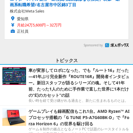
画系転職希望/名古屋市中区錦3丁目
株式会社Meta Sales
愛知県
月給24万5,600円～32万円
正社員
Sponsored by
トピックス
車が変形してロボになった、でも『ルート16』だった
―41年ぶり完全新作『ROUTE16R』開発者インタビュ
ー。新旧スタッフが語るシリーズの魂。そして41年
前、たった1人のために手作業で直した世界に1本だけ
の“幻のカセット”の話
長い時を経て受け継がれる過去と、新たに生まれるものとは。
ゲームプレイも録画配信もこれ1台。AMD Ryzen™ AI
プロセッサ搭載の「G TUNE P5-A7G60BK-D」で『Fo
rza Horizon 6』の世界を駆け回る
ゲーム＆制作の拠点となるノートPCで話題のレースタイトルを