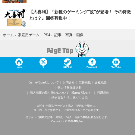
【大喜利】『新種のゲーミング“蚊”が登場！ その特徴
とは？』回答募集中！
写真・画像
ホーム
›
家庭用ゲーム
›
PS4
›
記事
›
Home
X
STEAM
Facebook
YouTube
Game*Sparkについて
お問合せ
広告掲載
会社概要
個人情報保護方針
個人情報の取り扱いについて（Game*Spark）
利用規約
特定商取引法に基づく表記
紹介した商品/サービスを購入、契約した場合に、
売上の一部が弊社サイトに還元されることがあります。
当サイトに掲載の記事・見出し・写真・画像の無断転載を禁じます。
Copyright © 2026 IID, Inc.