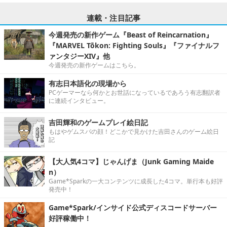
連載・注目記事
今週発売の新作ゲーム『Beast of Reincarnation』
『MARVEL Tōkon: Fighting Souls』『ファイナルフ
ァンタジーXIV』他
今週発売の新作ゲームはこちら。
有志日本語化の現場から
PCゲーマーなら何かとお世話になっているであろう有志翻訳者
に連続インタビュー。
吉田輝和のゲームプレイ絵日記
もはやゲムスパの顔！どこかで見かけた吉田さんのゲーム絵日
記
【大人気4コマ】じゃんげま（Junk Gaming Maide
n）
Game*Sparkの一大コンテンツに成長した4コマ。単行本も好評
発売中！
Game*Spark/インサイド公式ディスコードサーバー
好評稼働中！