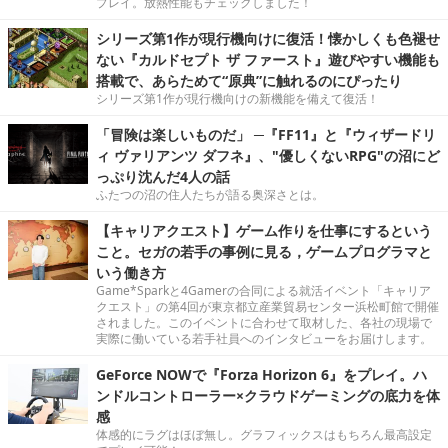
プレイ。放熱性能もチェックしました！
シリーズ第1作が現行機向けに復活！懐かしくも色褪せ
ない『カルドセプト ザ ファースト』遊びやすい機能も
搭載で、あらためて“原典”に触れるのにぴったり
シリーズ第1作が現行機向けの新機能を備えて復活！
「冒険は楽しいものだ」 ─『FF11』と『ウィザードリ
ィ ヴァリアンツ ダフネ』、"優しくないRPG"の沼にど
っぷり沈んだ4人の話
ふたつの沼の住人たちが語る奥深さとは。
【キャリアクエスト】ゲーム作りを仕事にするという
こと。セガの若手の事例に見る，ゲームプログラマと
いう働き方
Game*Sparkと4Gamerの合同による就活イベント「キャリア
クエスト」の第4回が東京都立産業貿易センター浜松町館で開催
されました。このイベントに合わせて取材した、各社の現場で
実際に働いている若手社員へのインタビューをお届けします。
GeForce NOWで『Forza Horizon 6』をプレイ。ハ
ンドルコントローラー×クラウドゲーミングの底力を体
感
体感的にラグはほぼ無し。グラフィックスはもちろん最高設定