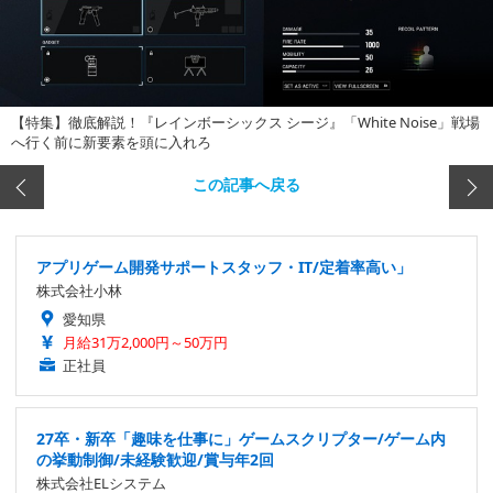
【特集】徹底解説！『レインボーシックス シージ』「White Noise」戦場
へ行く前に新要素を頭に入れろ
この記事へ戻る
アプリゲーム開発サポートスタッフ・IT/定着率高い」
株式会社小林
愛知県
月給31万2,000円～50万円
正社員
27卒・新卒「趣味を仕事に」ゲームスクリプター/ゲーム内
の挙動制御/未経験歓迎/賞与年2回
株式会社ELシステム