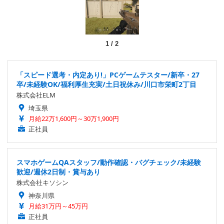
1
/
2
「スピード選考・内定あり!」PCゲームテスター/新卒・27
卒/未経験OK/福利厚生充実/土日祝休み/川口市栄町2丁目
株式会社ELM
埼玉県
月給22万1,600円～30万1,900円
正社員
スマホゲームQAスタッフ/動作確認・バグチェック/未経験
歓迎/週休2日制・賞与あり
株式会社キソシン
神奈川県
月給31万円～45万円
正社員