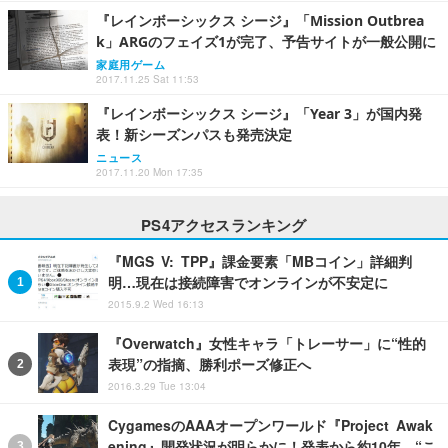
『レインボーシックス シージ』「Mission Outbrea
k」ARGのフェイズ1が完了、予告サイトが一般公開に
家庭用ゲーム
2017.11.25 Sat 11:53
『レインボーシックス シージ』「Year 3」が国内発
表！新シーズンパスも発売決定
ニュース
2017.11.20 Mon 17:35
PS4アクセスランキング
『MGS V: TPP』課金要素「MBコイン」詳細判
明…現在は接続障害でオンラインが不安定に
2015.9.2 Wed 16:13
『Overwatch』女性キャラ「トレーサー」に“性的
表現”の指摘、勝利ポーズ修正へ
2016.3.29 Tue 13:04
CygamesのAAAオープンワールド『Project Awak
ening』開発状況が明らかに！発表から約10年、“こ