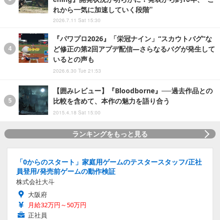
れから一気に加速していく段階”
2026.7.11 Sat 15:30
『パワプロ2026』「栄冠ナイン」“スカウトバグ”な
ど修正の第2回アプデ配信―さらなるバグが発生して
いるとの声も
2026.6.30 Tue 21:53
【囲みレビュー】『Bloodborne』──過去作品との
比較を含めて、本作の魅力を語り合う
2015.4.18 Sat 15:00
ランキングをもっと見る
「0からのスタート」家庭用ゲームのテスタースタッフ/正社
員登用/発売前ゲームの動作検証
株式会社大斗
大阪府
月給32万円～50万円
正社員