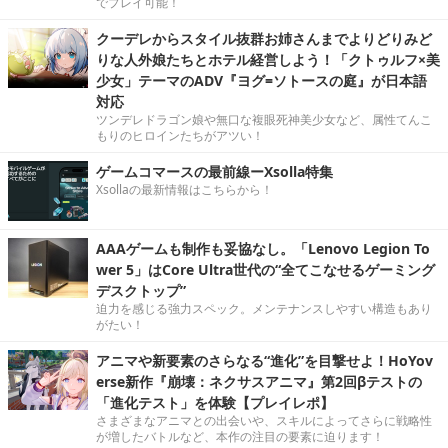
でプレイ可能！
クーデレからスタイル抜群お姉さんまでよりどりみど
りな人外娘たちとホテル経営しよう！「クトゥルフ×美
少女」テーマのADV『ヨグ=ソトースの庭』が日本語
対応
ツンデレドラゴン娘や無口な複眼死神美少女など、属性てんこ
もりのヒロインたちがアツい！
ゲームコマースの最前線ーXsolla特集
Xsollaの最新情報はこちらから！
AAAゲームも制作も妥協なし。「Lenovo Legion To
wer 5」はCore Ultra世代の“全てこなせるゲーミング
デスクトップ”
迫力を感じる強力スペック。メンテナンスしやすい構造もあり
がたい！
アニマや新要素のさらなる“進化”を目撃せよ！HoYov
erse新作『崩壊：ネクサスアニマ』第2回βテストの
「進化テスト」を体験【プレイレポ】
さまざまなアニマとの出会いや、スキルによってさらに戦略性
が増したバトルなど、本作の注目の要素に迫ります！