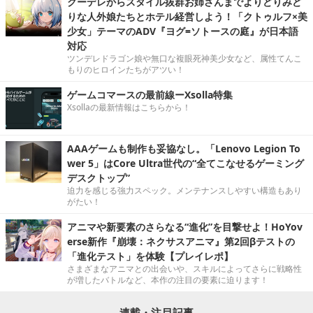
クーデレからスタイル抜群お姉さんまでよりどりみど
りな人外娘たちとホテル経営しよう！「クトゥルフ×美
少女」テーマのADV『ヨグ=ソトースの庭』が日本語
対応
ツンデレドラゴン娘や無口な複眼死神美少女など、属性てんこ
もりのヒロインたちがアツい！
ゲームコマースの最前線ーXsolla特集
Xsollaの最新情報はこちらから！
AAAゲームも制作も妥協なし。「Lenovo Legion To
wer 5」はCore Ultra世代の“全てこなせるゲーミング
デスクトップ”
迫力を感じる強力スペック。メンテナンスしやすい構造もあり
がたい！
アニマや新要素のさらなる“進化”を目撃せよ！HoYov
erse新作『崩壊：ネクサスアニマ』第2回βテストの
「進化テスト」を体験【プレイレポ】
さまざまなアニマとの出会いや、スキルによってさらに戦略性
が増したバトルなど、本作の注目の要素に迫ります！
連載・注目記事