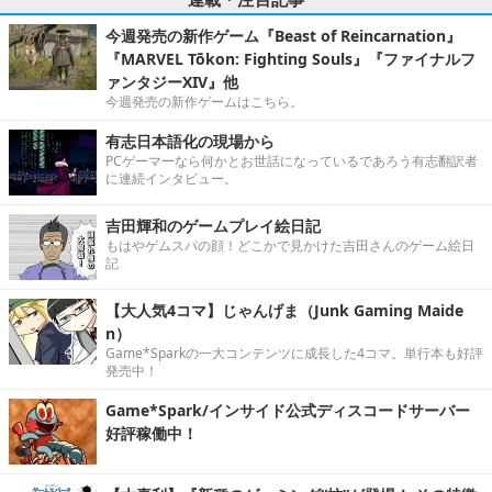
今週発売の新作ゲーム『Beast of Reincarnation』
『MARVEL Tōkon: Fighting Souls』『ファイナルフ
ァンタジーXIV』他
今週発売の新作ゲームはこちら。
有志日本語化の現場から
PCゲーマーなら何かとお世話になっているであろう有志翻訳者
に連続インタビュー。
吉田輝和のゲームプレイ絵日記
もはやゲムスパの顔！どこかで見かけた吉田さんのゲーム絵日
記
【大人気4コマ】じゃんげま（Junk Gaming Maide
n）
Game*Sparkの一大コンテンツに成長した4コマ。単行本も好評
発売中！
Game*Spark/インサイド公式ディスコードサーバー
好評稼働中！