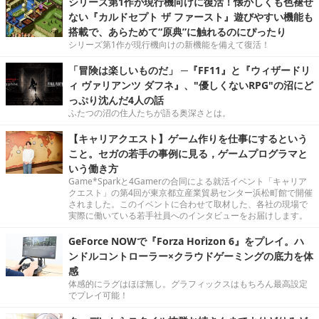
シリーズ第1作が現行機向けに復活！懐かしくも色褪せ
ない『カルドセプト ザ ファースト』遊びやすい機能も
搭載で、あらためて“原典”に触れるのにぴったり
シリーズ第1作が現行機向けの新機能を備えて復活！
「冒険は楽しいものだ」 ─『FF11』と『ウィザードリ
ィ ヴァリアンツ ダフネ』、"優しくないRPG"の沼にど
っぷり沈んだ4人の話
ふたつの沼の住人たちが語る奥深さとは。
【キャリアクエスト】ゲーム作りを仕事にするという
こと。セガの若手の事例に見る，ゲームプログラマと
いう働き方
Game*Sparkと4Gamerの合同による就活イベント「キャリア
クエスト」の第4回が東京都立産業貿易センター浜松町館で開催
されました。このイベントに合わせて取材した、各社の現場で
実際に働いている若手社員へのインタビューをお届けします。
GeForce NOWで『Forza Horizon 6』をプレイ。ハ
ンドルコントローラー×クラウドゲーミングの底力を体
感
体感的にラグはほぼ無し。グラフィックスはもちろん最高設定
でプレイ可能！