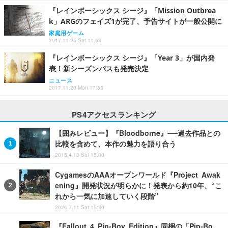
『レインボーシックス シージ』「Mission Outbrea
k」ARGのフェイズ1が完了、予告サイトが一般公開に
家庭用ゲーム
2017.11.25 Sat 11:53
『レインボーシックス シージ』「Year 3」が国内発
表！新シーズンパスも発売決定
ニュース
2017.11.20 Mon 17:35
PS4アクセスランキング
【囲みレビュー】『Bloodborne』──過去作品との
比較を含めて、本作の魅力を語り合う
2015.4.18 Sat 15:00
CygamesのAAAオープンワールド『Project Awak
ening』開発状況が明らかに！発表から約10年、“こ
れから一気に加速していく段階”
2026.7.11 Sat 15:30
『Fallout 4 Pip-Boy Edition』同梱の「Pip-Bo