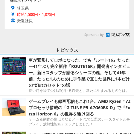
株式会社バイトレ
埼玉県
時給1,500円～1,875円
派遣社員
Sponsored by
トピックス
車が変形してロボになった、でも『ルート16』だった
―41年ぶり完全新作『ROUTE16R』開発者インタビュ
ー。新旧スタッフが語るシリーズの魂。そして41年
前、たった1人のために手作業で直した世界に1本だけ
の“幻のカセット”の話
長い時を経て受け継がれる過去と、新たに生まれるものとは。
ゲームプレイも録画配信もこれ1台。AMD Ryzen™ AI
プロセッサ搭載の「G TUNE P5-A7G60BK-D」で『Fo
rza Horizon 6』の世界を駆け回る
ゲーム＆制作の拠点となるノートPCで話題のレースタイトルを
プレイ。放熱性能もチェックしました！