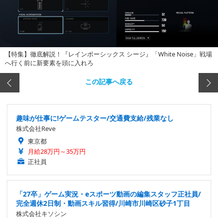
【特集】徹底解説！『レインボーシックス シージ』「White Noise」戦場
へ行く前に新要素を頭に入れろ
この記事へ戻る
趣味が仕事に!ゲームテスター/交通費支給/残業なし
株式会社Reve
東京都
月給28万円～35万円
正社員
「27卒」ゲーム実況・eスポーツ動画の編集スタッフ正社員/
完全週休2日制・動画スキル習得/川崎市川崎区砂子1丁目
株式会社キソシン