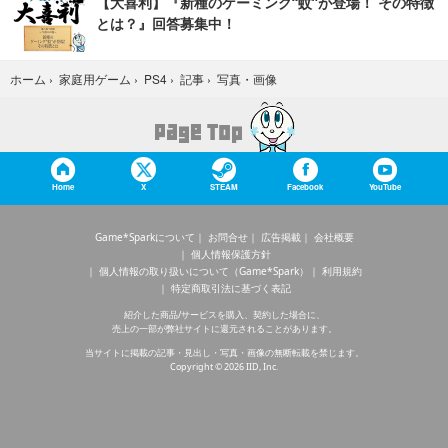
【大喜利】『新種のゲーミング“蚊”が登場！ その特徴
とは？』回答募集中！
写真・画像
ホーム
›
家庭用ゲーム
›
PS4
›
記事
›
Home
X
STEAM
Facebook
YouTube
Game*Sparkについて
お問合せ
広告掲載
会社概要
個人情報保護方針
個人情報の取り扱いについて（Game*Spark）
利用規約
特定商取引法に基づく表記
紹介した商品/サービスを購入、契約した場合に、
売上の一部が弊社サイトに還元されることがあります。
当サイトに掲載の記事・見出し・写真・画像の無断転載を禁じます。
Copyright © 2026 IID, Inc.