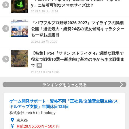
y」に装着可能なスマホサイズは？
2015.6.28 Sun 2:34
『パワフルプロ野球2026-2027』マイライフの詳細
公開！過去最大・総勢24名の彼女候補キャラクター
も一挙お披露目
2026.5.29 Fri 20:30
【特集】PS4『サドン ストライク 4』過酷な戦場で
役立つ戦術10選―新兵向け基本のキからネタ戦術ま
で
PR
2017.11.9 Thu 12:00
ランキングをもっと見る
ゲーム開発サポート・資格不問「正社員/交通費全額支給/ス
キルアップ支援」年間休日125日
株式会社enrich technology
東京都
月給28万5,500円～50万円