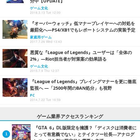
分中【UPDATE】
ゲーム文化
2018.3.13 Tue 12:00
『オーバーウォッチ』低マナープレイヤーへの対処を
厳罰化へ―PS4/XB1でもレポートシステムの実装予定
家庭用ゲーム
2017.7.26 Wed 13:43
悪質な『League of Legends』ユーザーは「全体の
2%」―Riot担当者が対策案の効果語る
ゲーム文化
2015.7.9 Thu 12:37
『League of Legends』プレイングマナーを更に徹底
監視へ ―「2500年間のBAN処分」も視野
PC
2014.7.22 Tue 16:59
ゲーム業界アクセスランキング
『GTA 6』DL版限定を擁護？「ディスクは消費者に
とって有意義でない」とテイクツー社長―アナログ