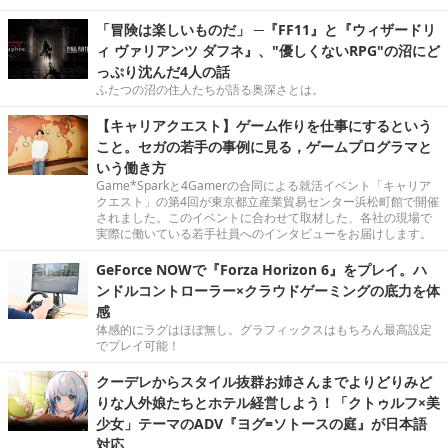
「冒険は楽しいものだ」 ─『FF11』と『ウィザードリ
ィ ヴァリアンツ ダフネ』、"優しくないRPG"の沼にど
っぷり沈んだ4人の話
ふたつの沼の住人たちが語る奥深さとは。
【キャリアクエスト】ゲーム作りを仕事にするという
こと。セガの若手の事例に見る，ゲームプログラマと
いう働き方
Game*Sparkと4Gamerの合同による就活イベント「キャリア
クエスト」の第4回が東京都立産業貿易センター浜松町館で開催
されました。このイベントに合わせて取材した、各社の現場で
実際に働いている若手社員へのインタビューをお届けします。
GeForce NOWで『Forza Horizon 6』をプレイ。ハ
ンドルコントローラー×クラウドゲーミングの底力を体
感
体感的にラグはほぼ無し。グラフィックスはもちろん最高設定
でプレイ可能！
クーデレからスタイル抜群お姉さんまでよりどりみど
りな人外娘たちとホテル経営しよう！「クトゥルフ×美
少女」テーマのADV『ヨグ=ソトースの庭』が日本語
対応