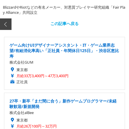
BlizzardやRiotなどの有名メーカー、対悪質プレイヤー研究組織「Fair Pla
y Alliance」共同設立
この記事へ戻る
ゲーム向けUIデザイナーアシスタント・IT・ゲーム業界志
望/有給消化率高い「正社員・年間休日125日」・渋谷区恵比
寿
株式会社GUM
東京都
月給33万3,400円～47万3,400円
正社員
27卒・新卒「まだ間に合う」新作ゲームプログラマー/未経
験歓迎/新規開発
株式会社alBee
東京都
月給26万100円～32万円