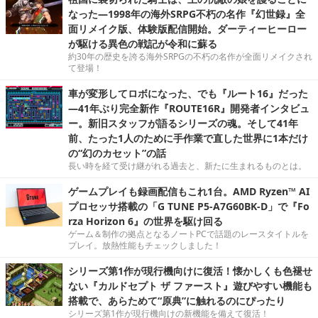
なった―1998年の海外SRPG不朽の名作『幻世録』全
面リメイク版、体験版配信開始。ダーティーヒーロー
が駆ける異色の戦記が令和に蘇る
約30年の歴史を誇る海外SRPGの不朽の名作が全面リメイクされ
て登場！
車が変形してロボになった、でも『ルート16』だった
―41年ぶり完全新作『ROUTE16R』開発者インタビュ
ー。新旧スタッフが語るシリーズの魂。そして41年
前、たった1人のために手作業で直した世界に1本だけ
の“幻のカセット”の話
長い時を経て受け継がれる過去と、新たに生まれるものとは。
ゲームプレイも録画配信もこれ1台。AMD Ryzen™ AI
プロセッサ搭載の「G TUNE P5-A7G60BK-D」で『Fo
rza Horizon 6』の世界を駆け回る
ゲーム＆制作の拠点となるノートPCで話題のレースタイトルを
プレイ。放熱性能もチェックしました！
シリーズ第1作が現行機向けに復活！懐かしくも色褪せ
ない『カルドセプト ザ ファースト』遊びやすい機能も
搭載で、あらためて“原典”に触れるのにぴったり
シリーズ第1作が現行機向けの新機能を備えて復活！