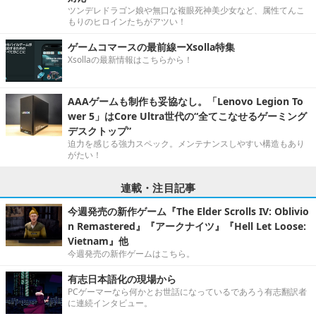
ツンデレドラゴン娘や無口な複眼死神美少女など、属性てんこ
もりのヒロインたちがアツい！
ゲームコマースの最前線ーXsolla特集
Xsollaの最新情報はこちらから！
AAAゲームも制作も妥協なし。「Lenovo Legion To
wer 5」はCore Ultra世代の“全てこなせるゲーミング
デスクトップ”
迫力を感じる強力スペック。メンテナンスしやすい構造もあり
がたい！
連載・注目記事
今週発売の新作ゲーム『The Elder Scrolls IV: Oblivio
n Remastered』『アークナイツ』『Hell Let Loose:
Vietnam』他
今週発売の新作ゲームはこちら。
有志日本語化の現場から
PCゲーマーなら何かとお世話になっているであろう有志翻訳者
に連続インタビュー。