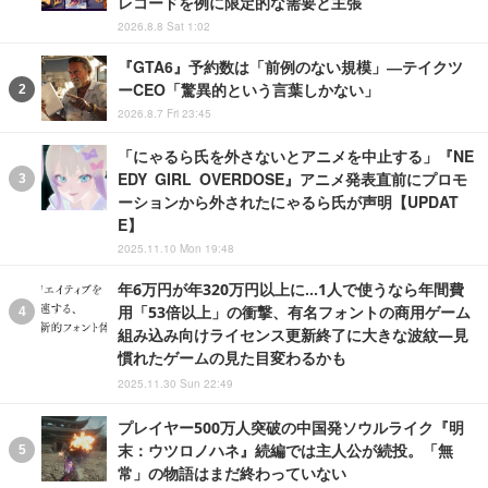
レコードを例に限定的な需要と主張
2026.8.8 Sat 1:02
『GTA6』予約数は「前例のない規模」―テイクツ
ーCEO「驚異的という言葉しかない」
2026.8.7 Fri 23:45
「にゃるら氏を外さないとアニメを中止する」『NE
EDY GIRL OVERDOSE』アニメ発表直前にプロモ
ーションから外されたにゃるら氏が声明【UPDAT
E】
2025.11.10 Mon 19:48
年6万円が年320万円以上に…1人で使うなら年間費
用「53倍以上」の衝撃、有名フォントの商用ゲーム
組み込み向けライセンス更新終了に大きな波紋―見
慣れたゲームの見た目変わるかも
2025.11.30 Sun 22:49
プレイヤー500万人突破の中国発ソウルライク『明
末：ウツロノハネ』続編では主人公が続投。「無
常」の物語はまだ終わっていない