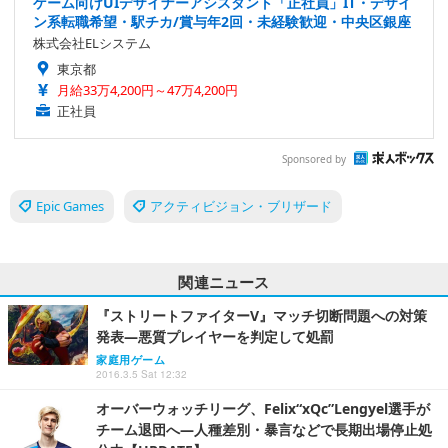
ゲーム向けUIデザイナーアシスタント「正社員」IT・デザイ
ン系転職希望・駅チカ/賞与年2回・未経験歓迎・中央区銀座
株式会社ELシステム
東京都
月給33万4,200円～47万4,200円
正社員
Sponsored by
Epic Games
アクティビジョン・ブリザード
関連ニュース
『ストリートファイターV』マッチ切断問題への対策
発表―悪質プレイヤーを判定して処罰
家庭用ゲーム
2016.3.5 Sat 12:32
オーバーウォッチリーグ、Felix“xQc”Lengyel選手が
チーム退団へ―人種差別・暴言などで長期出場停止処