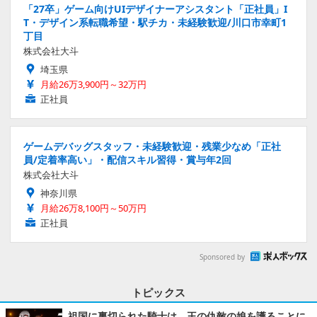
「27卒」ゲーム向けUIデザイナーアシスタント「正社員」I
T・デザイン系転職希望・駅チカ・未経験歓迎/川口市幸町1
丁目
株式会社大斗
埼玉県
月給26万3,900円～32万円
正社員
ゲームデバッグスタッフ・未経験歓迎・残業少なめ「正社
員/定着率高い」・配信スキル習得・賞与年2回
株式会社大斗
神奈川県
月給26万8,100円～50万円
正社員
Sponsored by
トピックス
祖国に裏切られた騎士は、王の仇敵の娘を護ることに