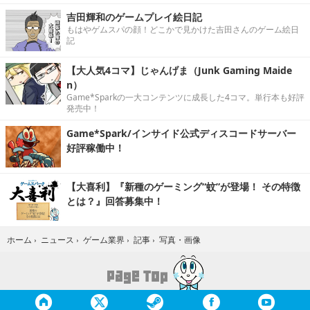
吉田輝和のゲームプレイ絵日記
もはやゲムスパの顔！どこかで見かけた吉田さんのゲーム絵日
記
【大人気4コマ】じゃんげま（Junk Gaming Maide
n）
Game*Sparkの一大コンテンツに成長した4コマ。単行本も好評
発売中！
Game*Spark/インサイド公式ディスコードサーバー
好評稼働中！
【大喜利】『新種のゲーミング“蚊”が登場！ その特徴
とは？』回答募集中！
写真・画像
ホーム
›
ニュース
›
ゲーム業界
›
記事
›