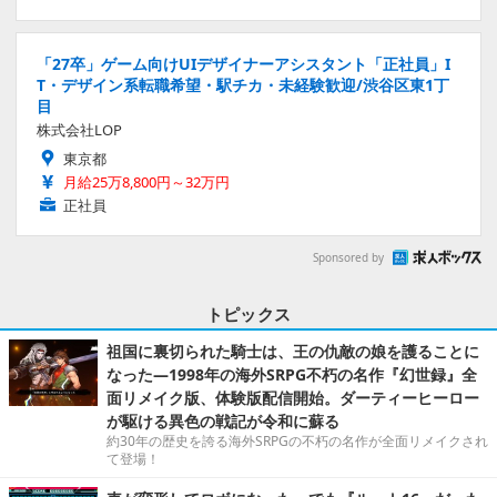
「27卒」ゲーム向けUIデザイナーアシスタント「正社員」I
T・デザイン系転職希望・駅チカ・未経験歓迎/渋谷区東1丁
目
株式会社LOP
東京都
月給25万8,800円～32万円
正社員
Sponsored by
トピックス
祖国に裏切られた騎士は、王の仇敵の娘を護ることに
なった―1998年の海外SRPG不朽の名作『幻世録』全
面リメイク版、体験版配信開始。ダーティーヒーロー
が駆ける異色の戦記が令和に蘇る
約30年の歴史を誇る海外SRPGの不朽の名作が全面リメイクされ
て登場！