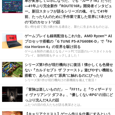
車が変形してロボになった、でも『ルート16』だった
―41年ぶり完全新作『ROUTE16R』開発者インタビュ
ー。新旧スタッフが語るシリーズの魂。そして41年
前、たった1人のために手作業で直した世界に1本だけ
の“幻のカセット”の話
長い時を経て受け継がれる過去と、新たに生まれるものとは。
ゲームプレイも録画配信もこれ1台。AMD Ryzen™ AI
プロセッサ搭載の「G TUNE P5-A7G60BK-D」で『Fo
rza Horizon 6』の世界を駆け回る
ゲーム＆制作の拠点となるノートPCで話題のレースタイトルを
プレイ。放熱性能もチェックしました！
シリーズ第1作が現行機向けに復活！懐かしくも色褪せ
ない『カルドセプト ザ ファースト』遊びやすい機能も
搭載で、あらためて“原典”に触れるのにぴったり
シリーズ第1作が現行機向けの新機能を備えて復活！
「冒険は楽しいものだ」 ─『FF11』と『ウィザードリ
ィ ヴァリアンツ ダフネ』、"優しくないRPG"の沼にど
っぷり沈んだ4人の話
ふたつの沼の住人たちが語る奥深さとは。
【キャリアクエスト】ゲーム作りを仕事にするという