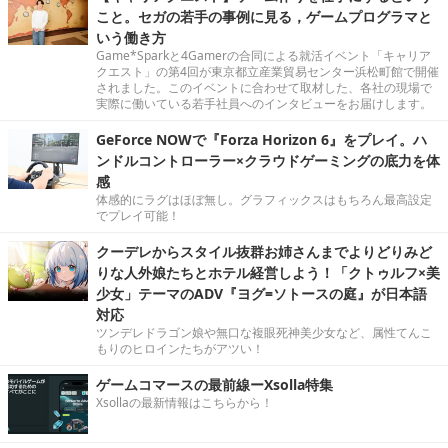
こと。セガの若手の事例に見る，ゲームプログラマと
いう働き方
Game*Sparkと4Gamerの合同による就活イベント「キャリア
クエスト」の第4回が東京都立産業貿易センター浜松町館で開催
されました。このイベントに合わせて取材した、各社の現場で
実際に働いている若手社員へのインタビューをお届けします。
GeForce NOWで『Forza Horizon 6』をプレイ。ハ
ンドルコントローラー×クラウドゲーミングの底力を体
感
体感的にラグはほぼ無し。グラフィックスはもちろん最高設定
でプレイ可能！
クーデレからスタイル抜群お姉さんまでよりどりみど
りな人外娘たちとホテル経営しよう！「クトゥルフ×美
少女」テーマのADV『ヨグ=ソトースの庭』が日本語
対応
ツンデレドラゴン娘や無口な複眼死神美少女など、属性てんこ
もりのヒロインたちがアツい！
ゲームコマースの最前線ーXsolla特集
Xsollaの最新情報はこちらから！