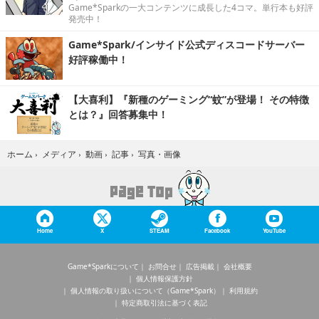
Game*Sparkの一大コンテンツに成長した4コマ。単行本も好評
発売中！
Game*Spark/インサイド公式ディスコードサーバー
好評稼働中！
【大喜利】『新種のゲーミング“蚊”が登場！ その特徴
とは？』回答募集中！
写真・画像
ホーム
›
メディア
›
動画
›
記事
›
Home
X
STEAM
Facebook
YouTube
Game*Sparkについて
お問合せ
広告掲載
会社概要
個人情報保護方針
個人情報の取り扱いについて（Game*Spark）
利用規約
特定商取引法に基づく表記