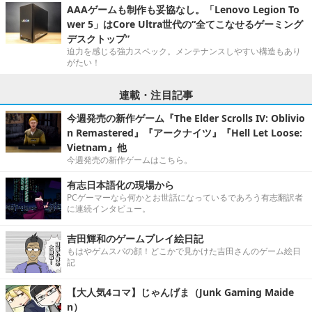
AAAゲームも制作も妥協なし。「Lenovo Legion To
wer 5」はCore Ultra世代の“全てこなせるゲーミング
デスクトップ”
迫力を感じる強力スペック。メンテナンスしやすい構造もあり
がたい！
連載・注目記事
今週発売の新作ゲーム『The Elder Scrolls IV: Oblivio
n Remastered』『アークナイツ』『Hell Let Loose:
Vietnam』他
今週発売の新作ゲームはこちら。
有志日本語化の現場から
PCゲーマーなら何かとお世話になっているであろう有志翻訳者
に連続インタビュー。
吉田輝和のゲームプレイ絵日記
もはやゲムスパの顔！どこかで見かけた吉田さんのゲーム絵日
記
【大人気4コマ】じゃんげま（Junk Gaming Maide
n）