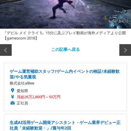
『デビル メイ クライ 5』15分に及ぶプレイ動画が海外メディアより公開
【gamescom 2018】
この記事へ戻る
ゲーム運営補助スタッフ/ゲーム内イベントの検証/未経験歓
迎/やる気重視
株式会社alBee
愛知県
月給26万2,800円～50万円
正社員
生成AI活用ゲーム開発アシスタント・ゲーム業界デビュー正
社員「未経験歓迎・」/賞与年2回