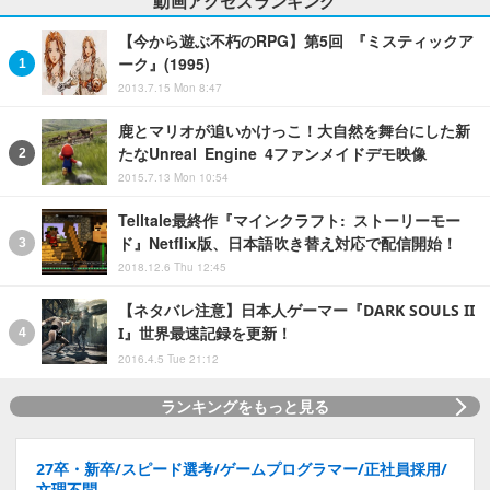
動画アクセスランキング
【今から遊ぶ不朽のRPG】第5回 『ミスティックア
ーク』(1995)
2013.7.15 Mon 8:47
鹿とマリオが追いかけっこ！大自然を舞台にした新
たなUnreal Engine 4ファンメイドデモ映像
2015.7.13 Mon 10:54
Telltale最終作『マインクラフト: ストーリーモー
ド』Netflix版、日本語吹き替え対応で配信開始！
2018.12.6 Thu 12:45
【ネタバレ注意】日本人ゲーマー『DARK SOULS II
I』世界最速記録を更新！
2016.4.5 Tue 21:12
ランキングをもっと見る
27卒・新卒/スピード選考/ゲームプログラマー/正社員採用/
文理不問