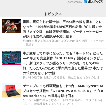
Sponsored by
トピックス
祖国に裏切られた騎士は、王の仇敵の娘を護ることに
なった―1998年の海外SRPG不朽の名作『幻世録』全
面リメイク版、体験版配信開始。ダーティーヒーロー
が駆ける異色の戦記が令和に蘇る
約30年の歴史を誇る海外SRPGの不朽の名作が全面リメイクされ
て登場！
車が変形してロボになった、でも『ルート16』だった
―41年ぶり完全新作『ROUTE16R』開発者インタビュ
ー。新旧スタッフが語るシリーズの魂。そして41年
前、たった1人のために手作業で直した世界に1本だけ
の“幻のカセット”の話
長い時を経て受け継がれる過去と、新たに生まれるものとは。
ゲームプレイも録画配信もこれ1台。AMD Ryzen™ AI
プロセッサ搭載の「G TUNE P5-A7G60BK-D」で『Fo
rza Horizon 6』の世界を駆け回る
ゲーム＆制作の拠点となるノートPCで話題のレースタイトルを
プレイ。放熱性能もチェックしました！