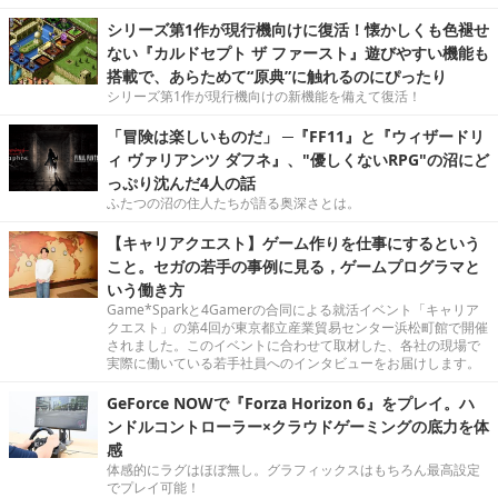
シリーズ第1作が現行機向けに復活！懐かしくも色褪せ
ない『カルドセプト ザ ファースト』遊びやすい機能も
搭載で、あらためて“原典”に触れるのにぴったり
シリーズ第1作が現行機向けの新機能を備えて復活！
「冒険は楽しいものだ」 ─『FF11』と『ウィザードリ
ィ ヴァリアンツ ダフネ』、"優しくないRPG"の沼にど
っぷり沈んだ4人の話
ふたつの沼の住人たちが語る奥深さとは。
【キャリアクエスト】ゲーム作りを仕事にするという
こと。セガの若手の事例に見る，ゲームプログラマと
いう働き方
Game*Sparkと4Gamerの合同による就活イベント「キャリア
クエスト」の第4回が東京都立産業貿易センター浜松町館で開催
されました。このイベントに合わせて取材した、各社の現場で
実際に働いている若手社員へのインタビューをお届けします。
GeForce NOWで『Forza Horizon 6』をプレイ。ハ
ンドルコントローラー×クラウドゲーミングの底力を体
感
体感的にラグはほぼ無し。グラフィックスはもちろん最高設定
でプレイ可能！