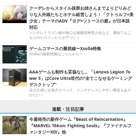
クーデレからスタイル抜群お姉さんまでよりどりみど
りな人外娘たちとホテル経営しよう！「クトゥルフ×美
少女」テーマのADV『ヨグ=ソトースの庭』が日本語
対応
ツンデレドラゴン娘や無口な複眼死神美少女など、属性てんこ
もりのヒロインたちがアツい！
ゲームコマースの最前線ーXsolla特集
Xsollaの最新情報はこちらから！
AAAゲームも制作も妥協なし。「Lenovo Legion To
wer 5」はCore Ultra世代の“全てこなせるゲーミング
デスクトップ”
迫力を感じる強力スペック。メンテナンスしやすい構造もあり
がたい！
連載・注目記事
今週発売の新作ゲーム『Beast of Reincarnation』
『MARVEL Tōkon: Fighting Souls』『ファイナルフ
ァンタジーXIV』他