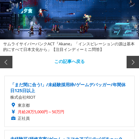
サムライサイバーパンクACT『Akane』「インスピレーションの源は基本
的にすべて日本文化から」【注目インディーミニ問答】
この記事へ戻る
「まだ間に合う!」/未経験採用枠/ゲームデバッガー/年間休
日125日以上
株式会社RIOT
東京都
月給28万5,000円～50万円
正社員
未経験可/研修充実/ゲーム・スマホアプリのバグチェック