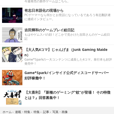
今週発売の新作ゲームはこちら。
有志日本語化の現場から
PCゲーマーなら何かとお世話になっているであろう有志翻訳者
に連続インタビュー。
吉田輝和のゲームプレイ絵日記
もはやゲムスパの顔！どこかで見かけた吉田さんのゲーム絵日
記
【大人気4コマ】じゃんげま（Junk Gaming Maide
n）
Game*Sparkの一大コンテンツに成長した4コマ。単行本も好評
発売中！
Game*Spark/インサイド公式ディスコードサーバー
好評稼働中！
【大喜利】『新種のゲーミング“蚊”が登場！ その特徴
とは？』回答募集中！
写真・画像
ホーム
›
連載・特集
›
特集
›
記事
›