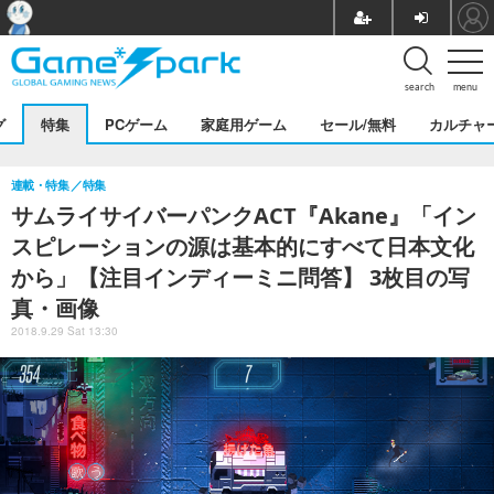
search
menu
グ
特集
PCゲーム
家庭用ゲーム
セール/無料
カルチャ
連載・特集
特集
サムライサイバーパンクACT『Akane』「イン
スピレーションの源は基本的にすべて日本文化
から」【注目インディーミニ問答】 3枚目の写
真・画像
2018.9.29 Sat 13:30