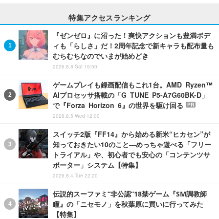
特集アクセスランキング
『ゼンゼロ』に沼った！爽快アクションも豊満ボデ
ィも「らしさ」だ！2周年記念で新キャラも配布量も
むちむちなのでいまが始めどき
2026.8.8 Sat 19:00
ゲームプレイも録画配信もこれ1台。AMD Ryzen™
AIプロセッサ搭載の「G TUNE P5-A7G60BK-D」
で『Forza Horizon 6』の世界を駆け回る
PR
2026.8.5 Wed 12:00
スイッチ2版『FF14』から始める新米“ヒカセン”が
知っておきたい10のこと―めっちゃ遊べる「フリー
トライアル」や、初心者でも安心の「コンテンツサ
ポーター」システム【特集】
2026.8.4 Tue 22:20
伝説的スーファミ“非公認”18禁ゲーム『SM調教師
瞳』の「ニセモノ」を秋葉原に買いに行ってみた
【特集】