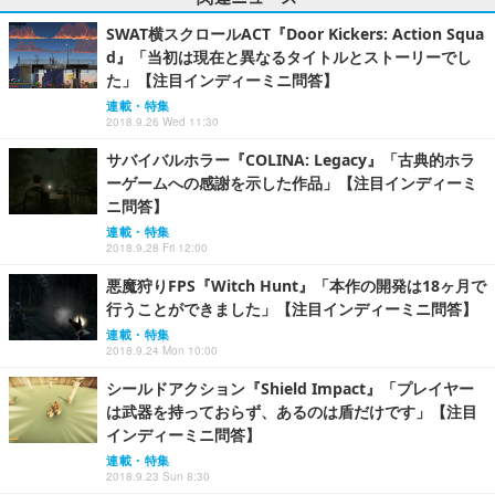
SWAT横スクロールACT『Door Kickers: Action Squa
d』「当初は現在と異なるタイトルとストーリーでし
た」【注目インディーミニ問答】
連載・特集
2018.9.26 Wed 11:30
サバイバルホラー『COLINA: Legacy』「古典的ホラ
ーゲームへの感謝を示した作品」【注目インディーミ
ニ問答】
連載・特集
2018.9.28 Fri 12:00
悪魔狩りFPS『Witch Hunt』「本作の開発は18ヶ月で
行うことができました」【注目インディーミニ問答】
連載・特集
2018.9.24 Mon 10:00
シールドアクション『Shield Impact』「プレイヤー
は武器を持っておらず、あるのは盾だけです」【注目
インディーミニ問答】
連載・特集
2018.9.23 Sun 8:30