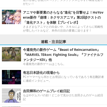
がたい！
アニマや新要素のさらなる“進化”を目撃せよ！HoYov
erse新作『崩壊：ネクサスアニマ』第2回βテストの
「進化テスト」を体験【プレイレポ】
さまざまなアニマとの出会いや、スキルによってさらに戦略性
が増したバトルなど、本作の注目の要素に迫ります！
連載・注目記事
今週発売の新作ゲーム『Beast of Reincarnation』
『MARVEL Tōkon: Fighting Souls』『ファイナルフ
ァンタジーXIV』他
今週発売の新作ゲームはこちら。
有志日本語化の現場から
PCゲーマーなら何かとお世話になっているであろう有志翻訳者
に連続インタビュー。
吉田輝和のゲームプレイ絵日記
もはやゲムスパの顔！どこかで見かけた吉田さんのゲーム絵日
記