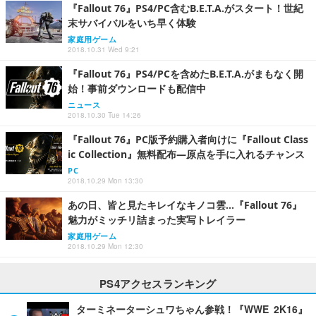
『Fallout 76』PS4/PC含むB.E.T.A.がスタート！世紀
末サバイバルをいち早く体験
家庭用ゲーム
2018.10.31 Wed 9:21
『Fallout 76』PS4/PCを含めたB.E.T.A.がまもなく開
始！事前ダウンロードも配信中
ニュース
2018.10.30 Tue 14:26
『Fallout 76』PC版予約購入者向けに『Fallout Class
ic Collection』無料配布―原点を手に入れるチャンス
PC
2018.10.29 Mon 13:30
あの日、皆と見たキレイなキノコ雲…『Fallout 76』
魅力がミッチリ詰まった実写トレイラー
家庭用ゲーム
2018.10.29 Mon 12:30
PS4アクセスランキング
ターミネーターシュワちゃん参戦！『WWE 2K16』