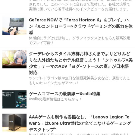
されました。このイベントに合わせて取材した、各社の現場で
実際に働いている若手社員へのインタビューをお届けします。
GeForce NOWで『Forza Horizon 6』をプレイ。ハ
ンドルコントローラー×クラウドゲーミングの底力を体
感
体感的にラグはほぼ無し。グラフィックスはもちろん最高設定
でプレイ可能！
クーデレからスタイル抜群お姉さんまでよりどりみど
りな人外娘たちとホテル経営しよう！「クトゥルフ×美
少女」テーマのADV『ヨグ=ソトースの庭』が日本語
対応
ツンデレドラゴン娘や無口な複眼死神美少女など、属性てんこ
もりのヒロインたちがアツい！
ゲームコマースの最前線ーXsolla特集
Xsollaの最新情報はこちらから！
AAAゲームも制作も妥協なし。「Lenovo Legion To
wer 5」はCore Ultra世代の“全てこなせるゲーミング
デスクトップ”
迫力を感じる強力スペック。メンテナンスしやすい構造もあり