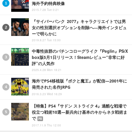
海外予約特典映像
2015.7.28 Tue 0:21
『サイバーパンク 2077』キャラクリエイトでは男
女の性別選択オプションを削除へ―海外インタビュ
ーで明らかに
2019.8.27 Tue 15:00
中毒性抜群のパチンコローグライク『Peglin』PS/X
box版5月1日リリース！Steamレビュー“非常に好
評”の人気作
2025.4.28 Mon 18:21
海外でPS4移植版『ボクと魔王』が配信―2001年に
発売された名作JRPG
2016.3.23 Wed 16:29
【特集】PS4『サドン ストライク 4』過酷な戦場で
役立つ戦術10選―新兵向け基本のキからネタ戦術ま
で
PR
2017.11.9 Thu 12:00