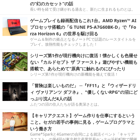
の“幻のカセット”の話
長い時を経て受け継がれる過去と、新たに生まれるものとは。
ゲームプレイも録画配信もこれ1台。AMD Ryzen™ AI
プロセッサ搭載の「G TUNE P5-A7G60BK-D」で『Fo
rza Horizon 6』の世界を駆け回る
ゲーム＆制作の拠点となるノートPCで話題のレースタイトルを
プレイ。放熱性能もチェックしました！
シリーズ第1作が現行機向けに復活！懐かしくも色褪せ
ない『カルドセプト ザ ファースト』遊びやすい機能も
搭載で、あらためて“原典”に触れるのにぴったり
シリーズ第1作が現行機向けの新機能を備えて復活！
「冒険は楽しいものだ」 ─『FF11』と『ウィザードリ
ィ ヴァリアンツ ダフネ』、"優しくないRPG"の沼にど
っぷり沈んだ4人の話
ふたつの沼の住人たちが語る奥深さとは。
【キャリアクエスト】ゲーム作りを仕事にするという
こと。セガの若手の事例に見る，ゲームプログラマと
いう働き方
Game*Sparkと4Gamerの合同による就活イベント「キャリア
クエスト」の第4回が東京都立産業貿易センター浜松町館で開催