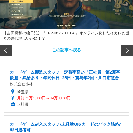
【吉田輝和の絵日記】『Fallout 76 B.E.T.A.』オンライン化したイカレた世
界の居心地はいかに！？
この記事へ戻る
カードゲーム製造スタッフ・定着率高い「正社員」第2新卒
歓迎・昇給あり・年間休日125日・賞与年2回・川口市道合
株式会社小林
埼玉県
月給24万1,300円～39万3,100円
正社員
カードゲーム封入スタッフ/未経験OK/カードのパック詰め/
即日選考可