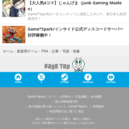
【大人気4コマ】じゃんげま（Junk Gaming Maide
n）
Game*Sparkの一大コンテンツに成長した4コマ。単行本も好評
発売中！
Game*Spark/インサイド公式ディスコードサーバー
好評稼働中！
写真・画像
ホーム
›
家庭用ゲーム
›
PS4
›
記事
›
Home
X
STEAM
Facebook
YouTube
Game*Sparkについて
お問合せ
広告掲載
会社概要
個人情報保護方針
個人情報の取り扱いについて（Game*Spark）
利用規約
特定商取引法に基づく表記
紹介した商品/サービスを購入、契約した場合に、
売上の一部が弊社サイトに還元されることがあります。