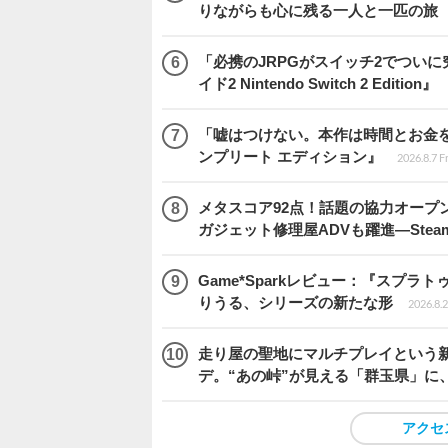
りながらも心に残る一人と一匹の旅
「必携のJRPGがスイッチ2でつい
イド2 Nintendo Switch 2 Edition』
「嘘はつけない。本作は時間とお金を注
ンプリート エディション』
2026.8.7 F
メタスコア92点！話題の協力オープン
ガジェット修理屋ADVも躍進―Stea
Game*Sparkレビュー：『スプ
りうる、シリーズの新たな形
2026.8.2
走り屋の聖地にマルチプレイという新風が舞い
デ。“あの峠”が見える「群玉県」に
アクセ