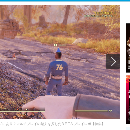
らしさ”にあり？マルチプレイの魅力を探したB.E.T.A.プレイレポ【特集】