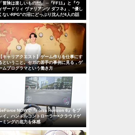
「冒険は楽しいものだ」 ─『FF11』と『ウ
ィザードリィ ヴァリアンツ ダフネ』、"優し
くないRPG"の沼にどっぷり沈んだ4人の話
【キャリアクエスト】ゲーム作りを仕事にす
るということ。セガの若手の事例に見る，ゲ
ームプログラマという働き方
GeForce NOWで『Forza Horizon 6』をプ
レイ。ハンドルコントローラー×クラウドゲ
ーミングの底力を体感