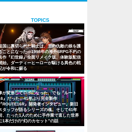
TOPICS
祖国に裏切られた騎士は、王の仇敵の娘を護
ることになった―1998年の海外SRPG不朽の
名作『幻世録』全面リメイク版、体験版配信
開始。ダーティーヒーローが駆ける異色の戦
記が令和に蘇る
車が変形してロボになった、でも『ルート
16』だった―41年ぶり完全新作
『ROUTE16R』開発者インタビュー。新旧
スタッフが語るシリーズの魂。そして41年
前、たった1人のために手作業で直した世界
に1本だけの“幻のカセット”の話