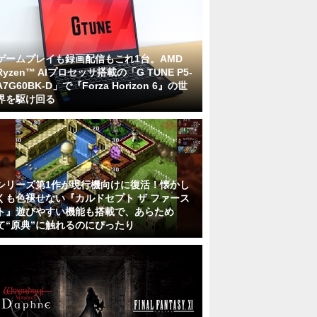
ゲームプレイも録画配信もこれ1台。AMD
Ryzen™ AIプロセッサ搭載の「G TUNE P5-
A7G60BK-D」で『Forza Horizon 6』の世
界を駆け回る
シリーズ第1作が現行機向けに復活！懐かし
くも色褪せない『カルドセプト ザ ファース
ト』遊びやすい機能も搭載で、あらため
て“原典”に触れるのにぴったり