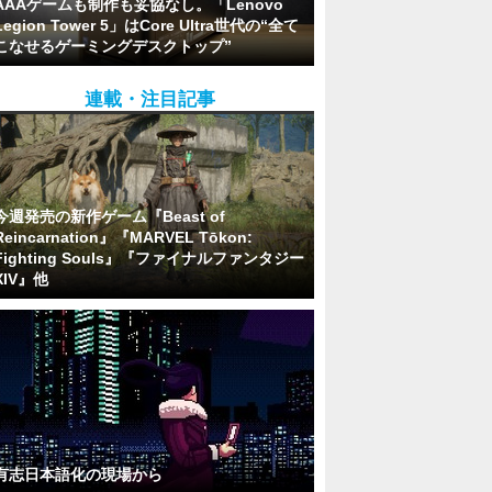
AAAゲームも制作も妥協なし。「Lenovo
Legion Tower 5」はCore Ultra世代の“全て
こなせるゲーミングデスクトップ”
連載・注目記事
今週発売の新作ゲーム『Beast of
Reincarnation』『MARVEL Tōkon:
Fighting Souls』『ファイナルファンタジー
XIV』他
有志日本語化の現場から