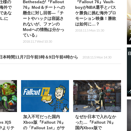
6』仕様の
Bethesdaが『Fallout
『Fallout 76』Vault-
海外で
76』Mod＆チートへの
boyがNBA選手とバス
であな
懸念に対し回答―「チ
ケ勝負に挑む海外プロ
.L.に
ートやハックは容認さ
モーション映像！勝敗
れないが、ファンの
は如何に…？
Modへの情熱は分かっ
2018.11.5 Mon 15:30
ている」
2018.11.7 Wed 10:30
発表！日本時間11月7日午前3時＆9日午前4時から
2018.11.5 Mon 14:30
加入不可だった国内
なぜか日本で入れなか
es X|S
Xbox版『Fallout 76』
った…『Fallout 76』
中よりテ
の「Fallout 1st」がサ
国内Xbox版で