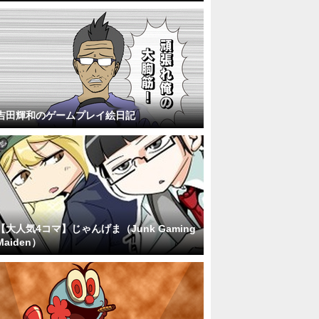
吉田輝和のゲームプレイ絵日記
【大人気4コマ】じゃんげま（Junk Gaming
Maiden）