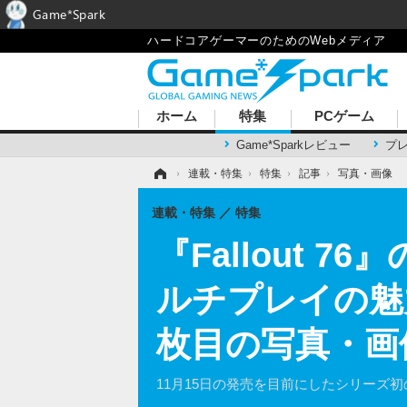
Game*Spark
ハードコアゲーマーのためのWebメディア
ホーム
特集
PCゲーム
Game*Sparkレビュー
プ
ホーム
›
連載・特集
›
特集
›
記事
›
写真・画像
連載・特集
特集
『Fallout
ルチプレイの魅力
枚目の写真・画
11月15日の発売を目前にしたシリーズ初の