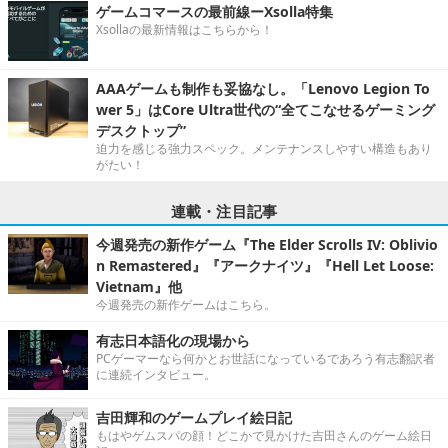
ゲームコマースの最前線ーXsolla特集
Xsollaの最新情報はこちらから！
AAAゲームも制作も妥協なし。「Lenovo Legion To
wer 5」はCore Ultra世代の“全てこなせるゲーミング
デスクトップ”
迫力を感じる強力スペック。メンテナンスしやすい構造もあり
がたい！
連載・注目記事
今週発売の新作ゲーム『The Elder Scrolls IV: Oblivio
n Remastered』『アークナイツ』『Hell Let Loose:
Vietnam』他
今週発売の新作ゲームはこちら。
有志日本語化の現場から
PCゲーマーなら何かとお世話になっているであろう有志翻訳者
に連続インタビュー。
吉田輝和のゲームプレイ絵日記
もはやゲムスパの顔！どこかで見かけた吉田さんのゲーム絵日