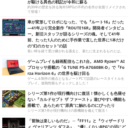
が駆ける異色の戦記が令和に蘇る
約30年の歴史を誇る海外SRPGの不朽の名作が全面リメイクされ
て登場！
車が変形してロボになった、でも『ルート16』だった
―41年ぶり完全新作『ROUTE16R』開発者インタビュ
ー。新旧スタッフが語るシリーズの魂。そして41年
前、たった1人のために手作業で直した世界に1本だけ
の“幻のカセット”の話
長い時を経て受け継がれる過去と、新たに生まれるものとは。
ゲームプレイも録画配信もこれ1台。AMD Ryzen™ AI
プロセッサ搭載の「G TUNE P5-A7G60BK-D」で『Fo
rza Horizon 6』の世界を駆け回る
ゲーム＆制作の拠点となるノートPCで話題のレースタイトルを
プレイ。放熱性能もチェックしました！
シリーズ第1作が現行機向けに復活！懐かしくも色褪せ
ない『カルドセプト ザ ファースト』遊びやすい機能も
搭載で、あらためて“原典”に触れるのにぴったり
シリーズ第1作が現行機向けの新機能を備えて復活！
「冒険は楽しいものだ」 ─『FF11』と『ウィザードリ
ィ ヴァリアンツ ダフネ』、"優しくないRPG"の沼にど