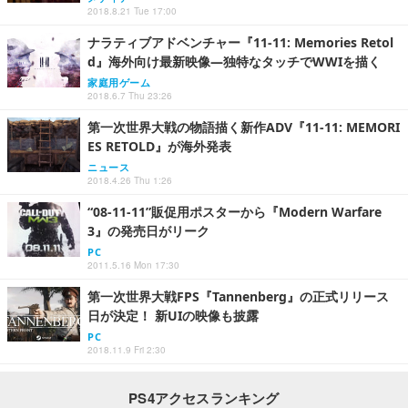
2018.8.21 Tue 17:00
ナラティブアドベンチャー『11-11: Memories Retol
d』海外向け最新映像―独特なタッチでWWIを描く
家庭用ゲーム
2018.6.7 Thu 23:26
第一次世界大戦の物語描く新作ADV『11-11: MEMORI
ES RETOLD』が海外発表
ニュース
2018.4.26 Thu 1:26
“08-11-11”販促用ポスターから『Modern Warfare
3』の発売日がリーク
PC
2011.5.16 Mon 17:30
第一次世界大戦FPS『Tannenberg』の正式リリース
日が決定！ 新UIの映像も披露
PC
2018.11.9 Fri 2:30
PS4アクセスランキング