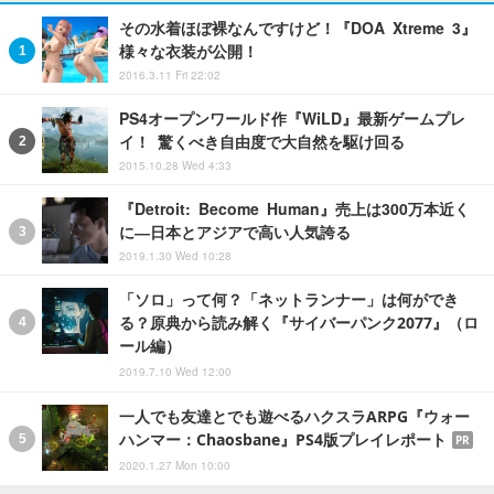
その水着ほぼ裸なんですけど！『DOA Xtreme 3』
様々な衣装が公開！
2016.3.11 Fri 22:02
PS4オープンワールド作『WiLD』最新ゲームプレ
イ！ 驚くべき自由度で大自然を駆け回る
2015.10.28 Wed 4:33
『Detroit: Become Human』売上は300万本近く
に―日本とアジアで高い人気誇る
2019.1.30 Wed 10:28
「ソロ」って何？「ネットランナー」は何ができ
る？原典から読み解く『サイバーパンク2077』（ロ
ール編）
2019.7.10 Wed 12:00
一人でも友達とでも遊べるハクスラARPG『ウォー
ハンマー：Chaosbane』PS4版プレイレポート
PR
2020.1.27 Mon 10:00