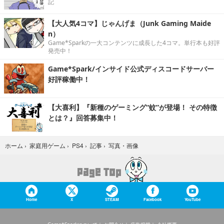
記
【大人気4コマ】じゃんげま（Junk Gaming Maide
n）
Game*Sparkの一大コンテンツに成長した4コマ。単行本も好評
発売中！
Game*Spark/インサイド公式ディスコードサーバー
好評稼働中！
【大喜利】『新種のゲーミング“蚊”が登場！ その特徴
とは？』回答募集中！
写真・画像
ホーム
›
家庭用ゲーム
›
PS4
›
記事
›
Home
X
STEAM
Facebook
YouTube