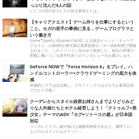
っぷり沈んだ4人の話
ふたつの沼の住人たちが語る奥深さとは。
【キャリアクエスト】ゲーム作りを仕事にするという
こと。セガの若手の事例に見る，ゲームプログラマと
いう働き方
Game*Sparkと4Gamerの合同による就活イベント「キャリア
クエスト」の第4回が東京都立産業貿易センター浜松町館で開催
されました。このイベントに合わせて取材した、各社の現場で
実際に働いている若手社員へのインタビューをお届けします。
GeForce NOWで『Forza Horizon 6』をプレイ。ハ
ンドルコントローラー×クラウドゲーミングの底力を体
感
体感的にラグはほぼ無し。グラフィックスはもちろん最高設定
でプレイ可能！
クーデレからスタイル抜群お姉さんまでよりどりみど
りな人外娘たちとホテル経営しよう！「クトゥルフ×美
少女」テーマのADV『ヨグ=ソトースの庭』が日本語
対応
ツンデレドラゴン娘や無口な複眼死神美少女など、属性てんこ
もりのヒロインたちがアツい！