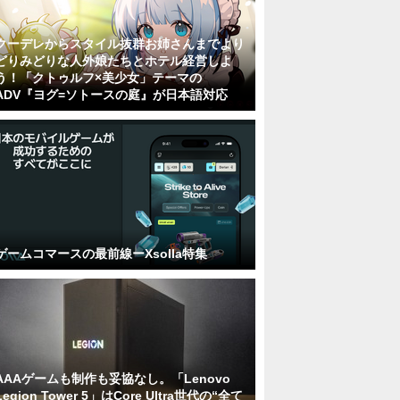
クーデレからスタイル抜群お姉さんまでより
どりみどりな人外娘たちとホテル経営しよ
う！「クトゥルフ×美少女」テーマの
ADV『ヨグ=ソトースの庭』が日本語対応
ゲームコマースの最前線ーXsolla特集
AAAゲームも制作も妥協なし。「Lenovo
Legion Tower 5」はCore Ultra世代の“全て