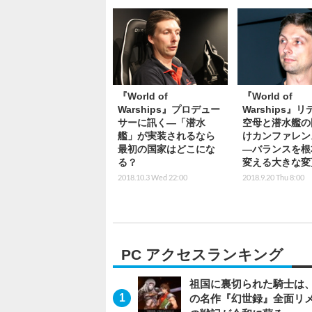
『World of
『World of
Warships』プロデュー
Warships』
サーに訊く―「潜水
空母と潜水艦の
艦」が実装されるなら
けカンファレン
最初の国家はどこにな
―バランスを根
る？
変える大きな変
2018.10.3 Wed 22:00
2018.9.20 Thu 8:00
PC アクセスランキング
祖国に裏切られた騎士は、
の名作『幻世録』全面リ