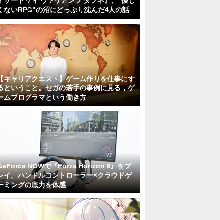
ィザードリィ ヴァリアンツ ダフネ』、"優し
くないRPG"の沼にどっぷり沈んだ4人の話
【キャリアクエスト】ゲーム作りを仕事にす
るということ。セガの若手の事例に見る，ゲ
ームプログラマという働き方
GeForce NOWで『Forza Horizon 6』をプ
レイ。ハンドルコントローラー×クラウドゲ
ーミングの底力を体感