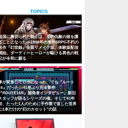
TOPICS
祖国に裏切られた騎士は、王の仇敵の娘を護
ることになった―1998年の海外SRPG不朽の
名作『幻世録』全面リメイク版、体験版配信
開始。ダーティーヒーローが駆ける異色の戦
記が令和に蘇る
車が変形してロボになった、でも『ルート
16』だった―41年ぶり完全新作
『ROUTE16R』開発者インタビュー。新旧
スタッフが語るシリーズの魂。そして41年
前、たった1人のために手作業で直した世界
に1本だけの“幻のカセット”の話