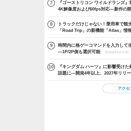
『ゴーストリコン ワイルドランズ』無料アプデ「
4K解像度および60fps対応―新作の
トラックだけじゃない！乗用車で観光地などを
「Road Trip」の新機能「Atlas」
時間内に格ゲーコマンドを入力して生き残
―1P/2P側も選択可能
2026.8.8 Sat 0:30
『キングダム ハーツ』に影響受けた
話題に―開発4年以上、2027年リリ
アクセ