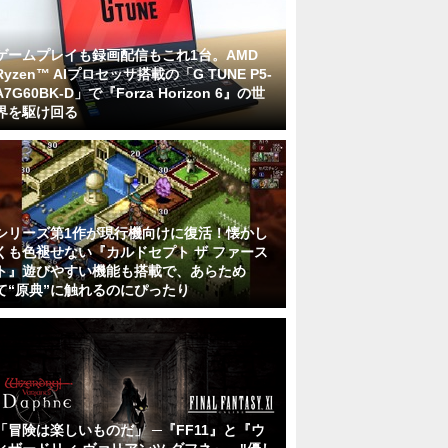
ゲームプレイも録画配信もこれ1台。AMD
Ryzen™ AIプロセッサ搭載の「G TUNE P5-
A7G60BK-D」で『Forza Horizon 6』の世
界を駆け回る
シリーズ第1作が現行機向けに復活！懐かし
くも色褪せない『カルドセプト ザ ファース
ト』遊びやすい機能も搭載で、あらため
て“原典”に触れるのにぴったり
「冒険は楽しいものだ」 ─『FF11』と『ウ