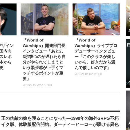
『World of
『World of
リデザイン
Warships』開発部門長
Warships』ライブプロ
国内向
インタビュー「あと2、
デューサーインタビュ
スレポ
3秒撃つのが遅れたら自
ー「このクラスが楽し
本から
分がやられてしまうと
いから、好きだから選
更
いう緊張感が上手くマ
んで欲しいのです」
ッチするポイントが重
2018.9.18 Tue 21:00
要」
2018.9.19 Wed 18:00
王の仇敵の娘を護ることになった―1998年の海外SRPG不朽
メイク版、体験版配信開始。ダーティーヒーローが駆ける異色