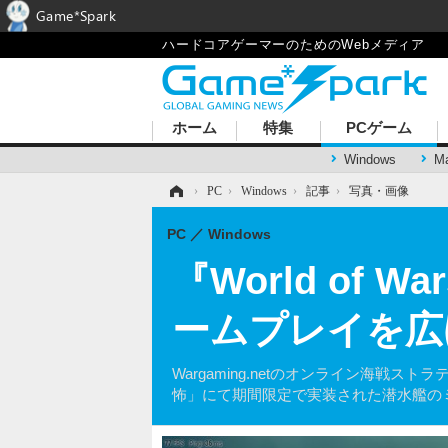
Game*Spark
ハードコアゲーマーのためのWebメディア
ホーム
特集
PCゲーム
Windows
M
ホーム
›
PC
›
Windows
›
記事
›
写真・画像
PC
Windows
『World of
ームプレイを広
Wargaming.netのオンライン海戦スト
怖」にて期間限定で実装された潜水艦の