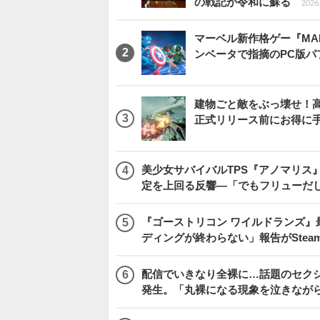
の戦記が令和に蘇る
2026.
マーベル新作格ゲー『MARVEL
ンベータで指摘のPC版
建物ごと敵をぶっ壊せ！高速
正式リリース前にお得に
美少女サバイバルTPS『アノマリス』
定を上回る反響―「でもフリューだ
『ゴーストリコン ワイルドランズ』
ディングが終わらない」報告がSte
配信でいきなり全裸に…話題のセク
発生。「丸裸になる現象を泣きなが