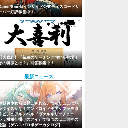
Game*Spark/インサイド公式ディスコードサ
ーバー好評稼働中！
【大喜利】『新種のゲーミング“蚊”が登場！
その特徴とは？』回答募集中！
最新ニュース
毎朝美少女らに起こされる。なんだここはパ
ラダイスかな！アンドロイド美少女プラモ原
作ビジュアルノベル『ヴァルキリーチュー
ン：機械仕掛けのアイ』で待つのは二面性の
物語【ゲムスパロボゲーカタログ】