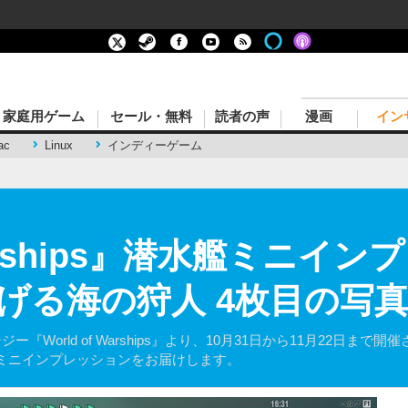
家庭用ゲーム
セール・無料
読者の声
漫画
イン
ac
Linux
インディーゲーム
 Warships』潜水艦ミニ
げる海の狩人 4枚目の写
ラテジー『World of Warships』より、10月31日から11月22
ミニインプレッションをお届けします。