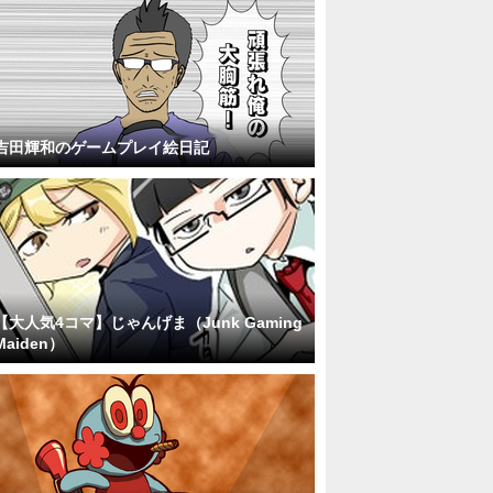
吉田輝和のゲームプレイ絵日記
【大人気4コマ】じゃんげま（Junk Gaming
Maiden）