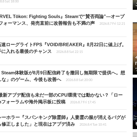
8.8 Sat 18:00
 Tōkon: Fighting Souls』Steamで“賛否両論”―オープ
パフォーマンス、発売直前に改善報告も不満の声
2026.8.7 Fri 12:21
ローグライトFPS『VOID/BREAKER』8月22日に値上げ。
手に入れる最後のチャンス
2026.8.8 Sat 22:15
Steam体験版が8月9日配信終了を撤回し無期限で提供へ。想
しな」のゲーム、今後も改善へ
2026.8.8 Sat 20:00
最新アプデ配信も未だ一部のCPU環境では動かない？「ロー
amフォーラムや海外掲示板に投稿
2026.8.7 Fri 17:45
シーホラー『スパンキング除霊師』人妻霊の服が消えるバグが
ら修正しました」と現在はアプデ済み
2026.8.4 Tue 10:41