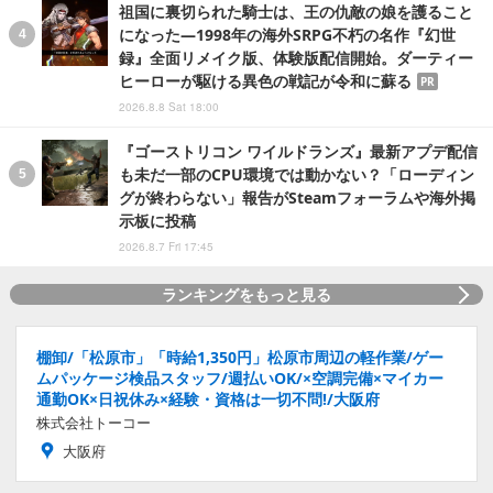
祖国に裏切られた騎士は、王の仇敵の娘を護ること
になった―1998年の海外SRPG不朽の名作『幻世
録』全面リメイク版、体験版配信開始。ダーティー
ヒーローが駆ける異色の戦記が令和に蘇る
PR
2026.8.8 Sat 18:00
『ゴーストリコン ワイルドランズ』最新アプデ配信
も未だ一部のCPU環境では動かない？「ローディン
グが終わらない」報告がSteamフォーラムや海外掲
示板に投稿
2026.8.7 Fri 17:45
ランキングをもっと見る
棚卸/「松原市」「時給1,350円」松原市周辺の軽作業/ゲー
ムパッケージ検品スタッフ/週払いOK/×空調完備×マイカー
通勤OK×日祝休み×経験・資格は一切不問!/大阪府
株式会社トーコー
大阪府