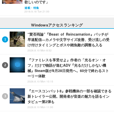
欲しいのです」
連載・特集
2018.9.18 Tue 21:00
Windowsアクセスランキング
“賛否両論”『Beast of Reincarnation』パッチが
早速配信―カメラや文字サイズ改善、受け流しの受
け付けタイミングとボスや雑魚敵の調整も入る
2026.8.10 Mon 8:52
『ファミレスを享受せよ』作者の「光るオン・オ
フ」だけで物語が進むADV『光るだけしかない機
械』Steam版が8月28日発売へ。60分で終わるスト
ーリー体験
2026.8.10 Mon 10:15
『エースコンバット8』参戦機体の一部を確認できる
新トレイラー公開。開発者が音楽の魅力を語るイン
タビュー第2弾も
2026.8.10 Mon 11:00