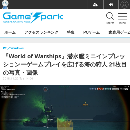
search
menu
ホーム
アクセスランキング
特集
PCゲーム
家庭用ゲー
PC
Windows
『World of Warships』潜水艦ミニインプレッ
ションーゲームプレイを広げる海の狩人 21枚目
の写真・画像
2018.11.20 Tue 14:06