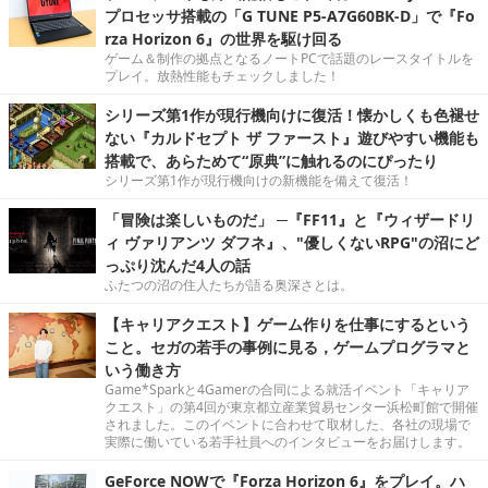
プロセッサ搭載の「G TUNE P5-A7G60BK-D」で『Fo
rza Horizon 6』の世界を駆け回る
ゲーム＆制作の拠点となるノートPCで話題のレースタイトルを
プレイ。放熱性能もチェックしました！
シリーズ第1作が現行機向けに復活！懐かしくも色褪せ
ない『カルドセプト ザ ファースト』遊びやすい機能も
搭載で、あらためて“原典”に触れるのにぴったり
シリーズ第1作が現行機向けの新機能を備えて復活！
「冒険は楽しいものだ」 ─『FF11』と『ウィザードリ
ィ ヴァリアンツ ダフネ』、"優しくないRPG"の沼にど
っぷり沈んだ4人の話
ふたつの沼の住人たちが語る奥深さとは。
【キャリアクエスト】ゲーム作りを仕事にするという
こと。セガの若手の事例に見る，ゲームプログラマと
いう働き方
Game*Sparkと4Gamerの合同による就活イベント「キャリア
クエスト」の第4回が東京都立産業貿易センター浜松町館で開催
されました。このイベントに合わせて取材した、各社の現場で
実際に働いている若手社員へのインタビューをお届けします。
GeForce NOWで『Forza Horizon 6』をプレイ。ハ