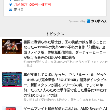
月給40万1,000円～43万円
正社員
Sponsored by
トピックス
祖国に裏切られた騎士は、王の仇敵の娘を護ることに
なった―1998年の海外SRPG不朽の名作『幻世録』全
面リメイク版、体験版配信開始。ダーティーヒーロー
が駆ける異色の戦記が令和に蘇る
約30年の歴史を誇る海外SRPGの不朽の名作が全面リメイクされ
て登場！
車が変形してロボになった、でも『ルート16』だった
―41年ぶり完全新作『ROUTE16R』開発者インタビュ
ー。新旧スタッフが語るシリーズの魂。そして41年
前、たった1人のために手作業で直した世界に1本だけ
の“幻のカセット”の話
長い時を経て受け継がれる過去と、新たに生まれるものとは。
ゲームプレイも録画配信もこれ1台。AMD Ryzen™ AI