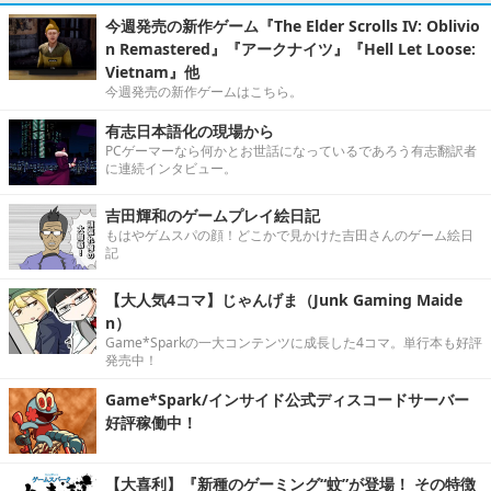
今週発売の新作ゲーム『The Elder Scrolls IV: Oblivio
n Remastered』『アークナイツ』『Hell Let Loose:
Vietnam』他
今週発売の新作ゲームはこちら。
有志日本語化の現場から
PCゲーマーなら何かとお世話になっているであろう有志翻訳者
に連続インタビュー。
吉田輝和のゲームプレイ絵日記
もはやゲムスパの顔！どこかで見かけた吉田さんのゲーム絵日
記
【大人気4コマ】じゃんげま（Junk Gaming Maide
n）
Game*Sparkの一大コンテンツに成長した4コマ。単行本も好評
発売中！
Game*Spark/インサイド公式ディスコードサーバー
好評稼働中！
【大喜利】『新種のゲーミング“蚊”が登場！ その特徴