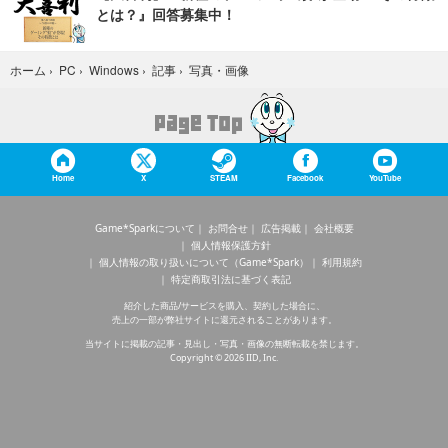
とは？』回答募集中！
写真・画像
ホーム
›
PC
›
Windows
›
記事
›
Home
X
STEAM
Facebook
YouTube
Game*Sparkについて
お問合せ
広告掲載
会社概要
個人情報保護方針
個人情報の取り扱いについて（Game*Spark）
利用規約
特定商取引法に基づく表記
紹介した商品/サービスを購入、契約した場合に、
売上の一部が弊社サイトに還元されることがあります。
当サイトに掲載の記事・見出し・写真・画像の無断転載を禁じます。
Copyright © 2026 IID, Inc.