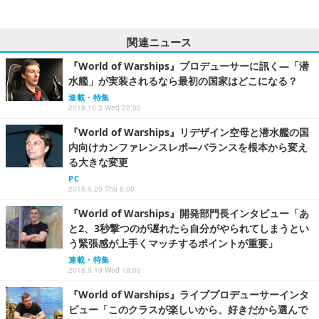
関連ニュース
『World of Warships』プロデューサーに訊く―「潜
水艦」が実装されるなら最初の国家はどこになる？
連載・特集
2018.10.3 Wed 22:00
『World of Warships』リデザイン空母と潜水艦の国
内向けカンファレンスレポ―バランスを根本から変え
る大きな変更
PC
2018.9.20 Thu 8:00
『World of Warships』開発部門長インタビュー「あ
と2、3秒撃つのが遅れたら自分がやられてしまうとい
う緊張感が上手くマッチするポイントが重要」
連載・特集
2018.9.19 Wed 18:00
『World of Warships』ライブプロデューサーインタ
ビュー「このクラスが楽しいから、好きだから選んで