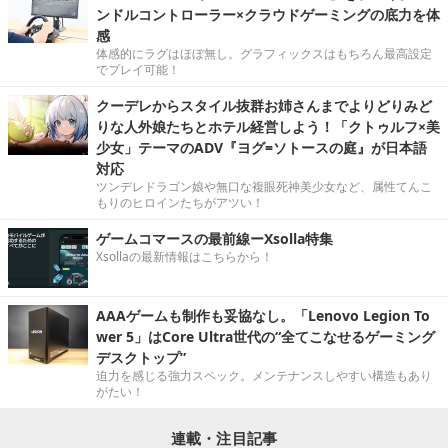
ンドルコントローラー×クラウドゲーミングの底力を体
感
体感的にラグはほぼ無し。グラフィックスはもちろん最高設定
でプレイ可能！
クーデレからスタイル抜群お姉さんまでよりどりみど
りな人外娘たちとホテル経営しよう！「クトゥルフ×美
少女」テーマのADV『ヨグ=ソトースの庭』が日本語
対応
ツンデレドラゴン娘や無口な複眼死神美少女など、属性てんこ
もりのヒロインたちがアツい！
ゲームコマースの最前線ーXsolla特集
Xsollaの最新情報はこちらから！
AAAゲームも制作も妥協なし。「Lenovo Legion To
wer 5」はCore Ultra世代の“全てこなせるゲーミング
デスクトップ”
迫力を感じる強力スペック。メンテナンスしやすい構造もあり
がたい！
連載・注目記事