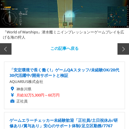
『World of Warships』潜水艦ミニインプレッションーゲームプレイを広
げる海の狩人
この記事へ戻る
「安定環境で長く働く!」ゲームQAスタッフ/未経験OK/20代
30代活躍中/開発サポートと検証
AQUARIUS株式会社
神奈川県
月給32万5,300円～60万円
正社員
ゲームエラーチェッカー未経験歓迎「正社員/土日祝休み/研
修あり/賞与あり」安心のサポート体制/足立区勤務/7767