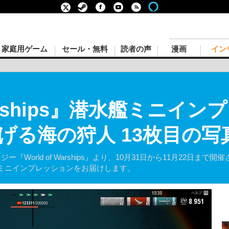
家庭用ゲーム
セール・無料
読者の声
漫画
イン
 Warships』潜水艦ミニ
げる海の狩人 13枚目の写
ラテジー『World of Warships』より、10月31日から11月22
ミニインプレッションをお届けします。