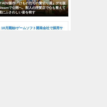
クADV新作『けものたちの髪切り屋』デモ版
Steamで公開へ。獣人の理髪店で心も整えて
鏡にふさわしい姿を映す
10月開始/ゲームソフト開発会社で採用サ
ポート/残業なし/土日祝休み/駅近
ヒューマンリソシア株式会社
東京都
時給1,800円
派遣社員
検品/カウンター/経理・簿記 ゲームマシ
ンの集金/経理STAFF 主に100円玉を扱い
ます 賞与あり
株式会社山崎屋
東京都
月給25万円～
正社員