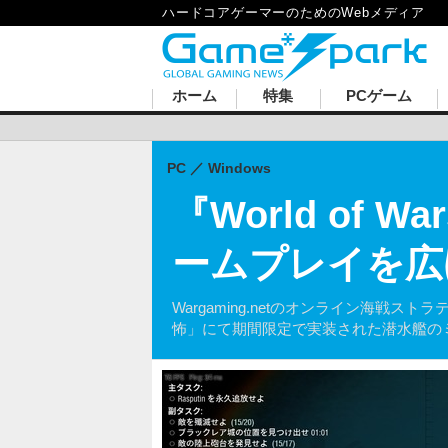
ハードコアゲーマーのためのWebメディア
ホーム
特集
PCゲーム
PC
Windows
『World of
ームプレイを広
Wargaming.netのオンライン海戦スト
怖」にて期間限定で実装された潜水艦の