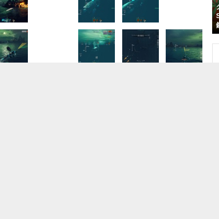
ート/
検品/カウンター/経理・簿記 ゲームマシンの集
金/経理STAFF 主に100円玉を扱います 賞与あり
株式会社山崎屋
東京都