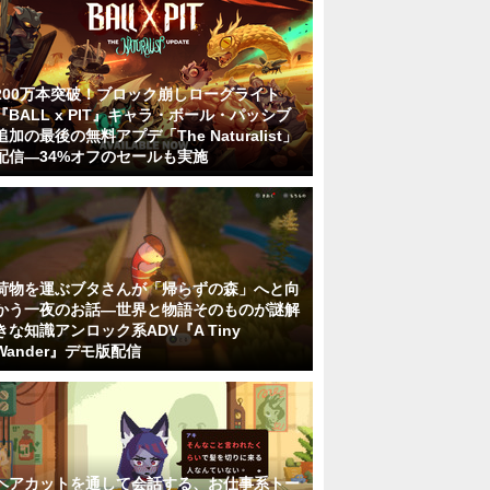
200万本突破！ブロック崩しローグライト
『BALL x PIT』キャラ・ボール・パッシブ
追加の最後の無料アプデ「The Naturalist」
配信―34%オフのセールも実施
荷物を運ぶブタさんが「帰らずの森」へと向
かう一夜のお話―世界と物語そのものが謎解
きな知識アンロック系ADV『A Tiny
Wander』デモ版配信
ヘアカットを通して会話する、お仕事系トー