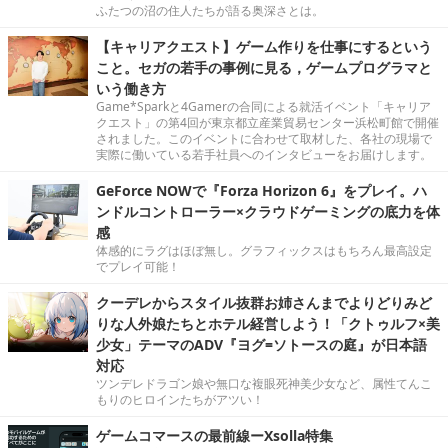
ふたつの沼の住人たちが語る奥深さとは。
【キャリアクエスト】ゲーム作りを仕事にするという
こと。セガの若手の事例に見る，ゲームプログラマと
いう働き方
Game*Sparkと4Gamerの合同による就活イベント「キャリア
クエスト」の第4回が東京都立産業貿易センター浜松町館で開催
されました。このイベントに合わせて取材した、各社の現場で
実際に働いている若手社員へのインタビューをお届けします。
GeForce NOWで『Forza Horizon 6』をプレイ。ハ
ンドルコントローラー×クラウドゲーミングの底力を体
感
体感的にラグはほぼ無し。グラフィックスはもちろん最高設定
でプレイ可能！
クーデレからスタイル抜群お姉さんまでよりどりみど
りな人外娘たちとホテル経営しよう！「クトゥルフ×美
少女」テーマのADV『ヨグ=ソトースの庭』が日本語
対応
ツンデレドラゴン娘や無口な複眼死神美少女など、属性てんこ
もりのヒロインたちがアツい！
ゲームコマースの最前線ーXsolla特集