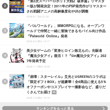
『第2次スーパーロボット大戦Z 破界篇』リマスタ
ー版が開発決定！2011年のPSP発売作がリマスター
され戦闘アニメの高解像度化やUIが調整
2026.8.1 Sat 21:32
『パルワールド』、MMORPGになる。オープンワ
ールドで仲間と一緒に冒険できるモバイル向け作品
『Palworld Online』発表
2026.8.3 Mon 13:17
美少女ゲームの「変身ヒロイン敗北もの」先駆者
『魔法少女アイ』復活！？『Sin魔法少女アイ』202
7年発表予定
2026.7.1 Wed 18:00
『崩壊：スターレイル』爻光とUGREENのコラボは
「限定ギフトBOX」が超豪華！全6商品に使える5％
オフクーポンやコスプレイヤー撮影会など、盛りだ
くさんでお届け
PR
2026.7.6 Mon 19:10
ランキングをもっと見る