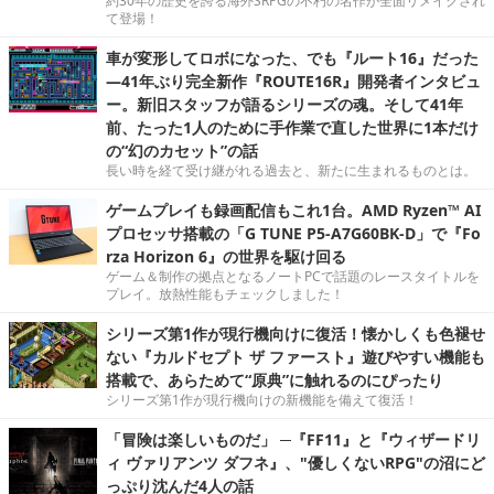
約30年の歴史を誇る海外SRPGの不朽の名作が全面リメイクされ
て登場！
車が変形してロボになった、でも『ルート16』だった
―41年ぶり完全新作『ROUTE16R』開発者インタビュ
ー。新旧スタッフが語るシリーズの魂。そして41年
前、たった1人のために手作業で直した世界に1本だけ
の“幻のカセット”の話
長い時を経て受け継がれる過去と、新たに生まれるものとは。
ゲームプレイも録画配信もこれ1台。AMD Ryzen™ AI
プロセッサ搭載の「G TUNE P5-A7G60BK-D」で『Fo
rza Horizon 6』の世界を駆け回る
ゲーム＆制作の拠点となるノートPCで話題のレースタイトルを
プレイ。放熱性能もチェックしました！
シリーズ第1作が現行機向けに復活！懐かしくも色褪せ
ない『カルドセプト ザ ファースト』遊びやすい機能も
搭載で、あらためて“原典”に触れるのにぴったり
シリーズ第1作が現行機向けの新機能を備えて復活！
「冒険は楽しいものだ」 ─『FF11』と『ウィザードリ
ィ ヴァリアンツ ダフネ』、"優しくないRPG"の沼にど
っぷり沈んだ4人の話