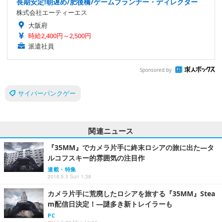
長期安定!朝遅め/肥後橋/ゲームプランナー・ディレクター
株式会社エーティーエス
大阪府
時給2,400円～2,500円
派遣社員
Sponsored by
サイバーパンクゲー
関連ニュース
『35MM』でカメラ片手に終末ロシアの旅に出た―タ
ルコフスキー的雰囲気の注目作
連載・特集
2016.6.5 Sun 1:38
カメラ片手に荒廃したロシアを旅する『35MM』Stea
m配信日決定！―謎多き新トレイラーも
PC