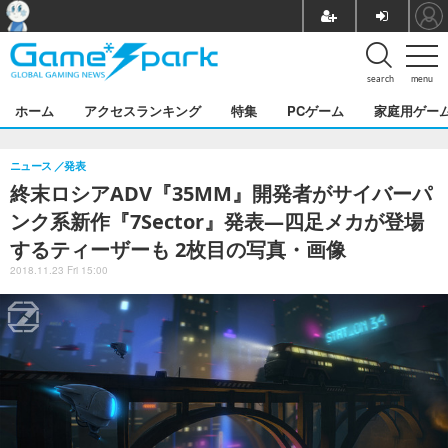
search
menu
ホーム
アクセスランキング
特集
PCゲーム
家庭用ゲー
ニュース
発表
終末ロシアADV『35MM』開発者がサイバーパ
ンク系新作『7Sector』発表―四足メカが登場
するティーザーも 2枚目の写真・画像
2018.11.23 Fri 15:00