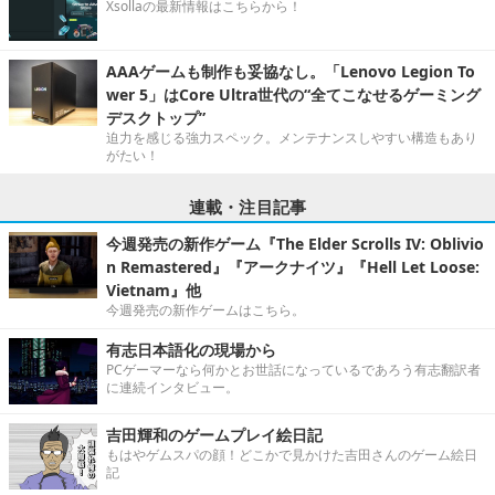
Xsollaの最新情報はこちらから！
AAAゲームも制作も妥協なし。「Lenovo Legion To
wer 5」はCore Ultra世代の“全てこなせるゲーミング
デスクトップ”
迫力を感じる強力スペック。メンテナンスしやすい構造もあり
がたい！
連載・注目記事
今週発売の新作ゲーム『The Elder Scrolls IV: Oblivio
n Remastered』『アークナイツ』『Hell Let Loose:
Vietnam』他
今週発売の新作ゲームはこちら。
有志日本語化の現場から
PCゲーマーなら何かとお世話になっているであろう有志翻訳者
に連続インタビュー。
吉田輝和のゲームプレイ絵日記
もはやゲムスパの顔！どこかで見かけた吉田さんのゲーム絵日
記