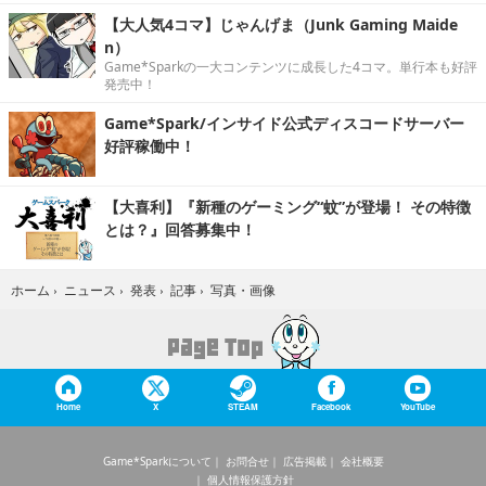
【大人気4コマ】じゃんげま（Junk Gaming Maide
n）
Game*Sparkの一大コンテンツに成長した4コマ。単行本も好評
発売中！
Game*Spark/インサイド公式ディスコードサーバー
好評稼働中！
【大喜利】『新種のゲーミング“蚊”が登場！ その特徴
とは？』回答募集中！
写真・画像
ホーム
›
ニュース
›
発表
›
記事
›
Home
X
STEAM
Facebook
YouTube
Game*Sparkについて
お問合せ
広告掲載
会社概要
個人情報保護方針