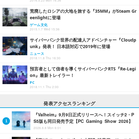
2016.5.23 Mon 16:36
荒廃したロシアの大地を旅する『35MM』がSteam Gr
eenlightに登場
ゲーム文化
2015.1.7 Wed 15:36
サイバーパンク世界の配達人アドベンチャー『Cloudp
unk』発表！ 日本語対応で2019年に登場
ニュース
2018.11.8 Thu 16:30
預言者として信者を導くサイバーパンクRTS『Re-Legi
on』最新トレイラー！
PC
2018.11.1 Thu 2:00
発表アクセスランキング
『Valheim』9月9日正式リリースへ！スイッチ2・P
S5版も同日発売予定【PC Gaming Show 2026】
2026.6.8 Mon 6:01