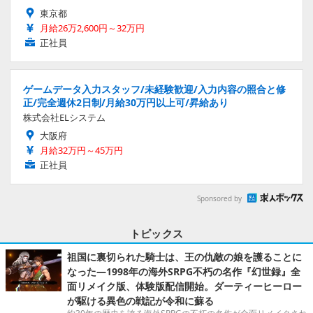
東京都
月給26万2,600円～32万円
正社員
ゲームデータ入力スタッフ/未経験歓迎/入力内容の照合と修
正/完全週休2日制/月給30万円以上可/昇給あり
株式会社ELシステム
大阪府
月給32万円～45万円
正社員
Sponsored by
トピックス
祖国に裏切られた騎士は、王の仇敵の娘を護ることに
なった―1998年の海外SRPG不朽の名作『幻世録』全
面リメイク版、体験版配信開始。ダーティーヒーロー
が駆ける異色の戦記が令和に蘇る