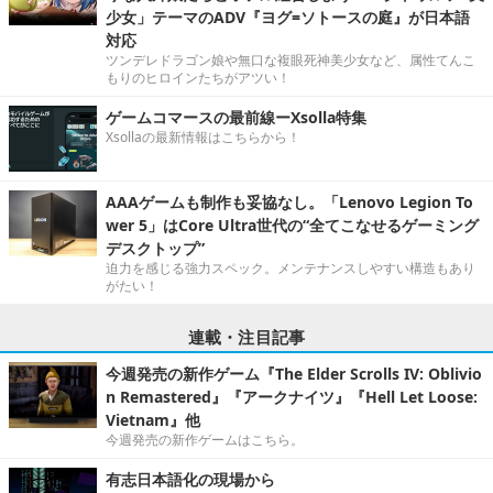
少女」テーマのADV『ヨグ=ソトースの庭』が日本語
対応
ツンデレドラゴン娘や無口な複眼死神美少女など、属性てんこ
もりのヒロインたちがアツい！
ゲームコマースの最前線ーXsolla特集
Xsollaの最新情報はこちらから！
AAAゲームも制作も妥協なし。「Lenovo Legion To
wer 5」はCore Ultra世代の“全てこなせるゲーミング
デスクトップ”
迫力を感じる強力スペック。メンテナンスしやすい構造もあり
がたい！
連載・注目記事
今週発売の新作ゲーム『The Elder Scrolls IV: Oblivio
n Remastered』『アークナイツ』『Hell Let Loose:
Vietnam』他
今週発売の新作ゲームはこちら。
有志日本語化の現場から