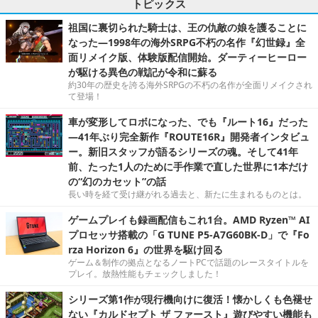
トピックス
祖国に裏切られた騎士は、王の仇敵の娘を護ることに
なった―1998年の海外SRPG不朽の名作『幻世録』全
面リメイク版、体験版配信開始。ダーティーヒーロー
が駆ける異色の戦記が令和に蘇る
約30年の歴史を誇る海外SRPGの不朽の名作が全面リメイクされ
て登場！
車が変形してロボになった、でも『ルート16』だった
―41年ぶり完全新作『ROUTE16R』開発者インタビュ
ー。新旧スタッフが語るシリーズの魂。そして41年
前、たった1人のために手作業で直した世界に1本だけ
の“幻のカセット”の話
長い時を経て受け継がれる過去と、新たに生まれるものとは。
ゲームプレイも録画配信もこれ1台。AMD Ryzen™ AI
プロセッサ搭載の「G TUNE P5-A7G60BK-D」で『Fo
rza Horizon 6』の世界を駆け回る
ゲーム＆制作の拠点となるノートPCで話題のレースタイトルを
プレイ。放熱性能もチェックしました！
シリーズ第1作が現行機向けに復活！懐かしくも色褪せ
ない『カルドセプト ザ ファースト』遊びやすい機能も