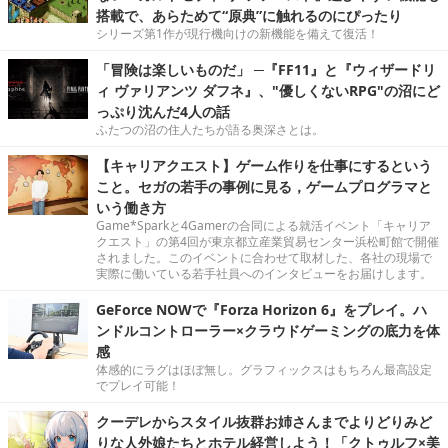
搭載で、あらためて“原典”に触れるのにぴったり
シリーズ第1作が現行機向けの新機能を備えて復活！
「冒険は楽しいものだ」 ─『FF11』と『ウィザードリ
ィ ヴァリアンツ ダフネ』、"優しくないRPG"の沼にど
っぷり沈んだ4人の話
ふたつの沼の住人たちが語る奥深さとは。
【キャリアクエスト】ゲーム作りを仕事にするという
こと。セガの若手の事例に見る，ゲームプログラマと
いう働き方
Game*Sparkと4Gamerの合同による就活イベント「キャリア
クエスト」の第4回が東京都立産業貿易センター浜松町館で開催
されました。このイベントに合わせて取材した、各社の現場で
実際に働いている若手社員へのインタビューをお届けします。
GeForce NOWで『Forza Horizon 6』をプレイ。ハ
ンドルコントローラー×クラウドゲーミングの底力を体
感
体感的にラグはほぼ無し。グラフィックスはもちろん最高設定
でプレイ可能！
クーデレからスタイル抜群お姉さんまでよりどりみど
りな人外娘たちとホテル経営しよう！「クトゥルフ×美