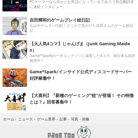
PCゲーマーなら何かとお世話になっているであろう有志翻訳者
に連続インタビュー。
吉田輝和のゲームプレイ絵日記
もはやゲムスパの顔！どこかで見かけた吉田さんのゲーム絵日
記
【大人気4コマ】じゃんげま（Junk Gaming Maide
n）
Game*Sparkの一大コンテンツに成長した4コマ。単行本も好評
発売中！
Game*Spark/インサイド公式ディスコードサーバー
好評稼働中！
【大喜利】『新種のゲーミング“蚊”が登場！ その特徴
とは？』回答募集中！
写真・画像
ホーム
›
ニュース
›
ゲーム業界
›
記事
›