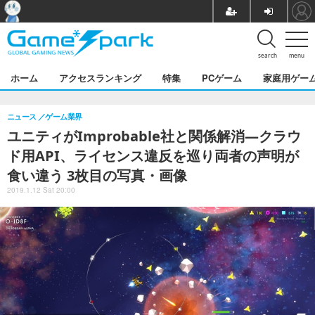
search
menu
ホーム
アクセスランキング
特集
PCゲーム
家庭用ゲー
ニュース
ゲーム業界
ユニティがImprobable社と関係解消―クラウ
ド用API、ライセンス違反を巡り両者の声明が
食い違う 3枚目の写真・画像
2019.1.12 Sat 20:00