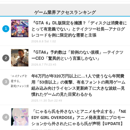
ゲーム業界アクセスランキング
『GTA 6』DL版限定を擁護？「ディスクは消費者に
とって有意義でない」とテイクツー社長―アナログ
レコードを例に限定的な需要と主張
2026.8.8 Sat 1:02
『GTA6』予約数は「前例のない規模」―テイクツ
ーCEO「驚異的という言葉しかない」
2026.8.7 Fri 23:45
年6万円が年320万円以上に…1人で使うなら年間費
用「53倍以上」の衝撃、有名フォントの商用ゲーム
組み込み向けライセンス更新終了に大きな波紋―見
慣れたゲームの見た目変わるかも
2025.11.30 Sun 22:49
「にゃるら氏を外さないとアニメを中止する」『NE
EDY GIRL OVERDOSE』アニメ発表直前にプロモー
ションから外されたにゃるら氏が声明【UPDATE】