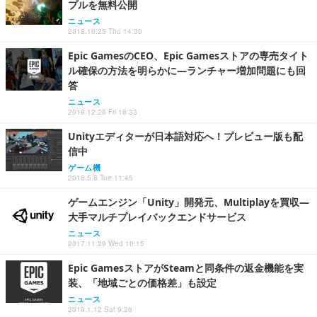
プルを無料公開
ニュース
2018.10.25 Thu 14:30
Epic GamesのCEO、Epic Gamesストアの専売タイト
ル確保の方法を明らかに―ランチャー増加問題にも回
答
ニュース
2018.12.28 Fri 18:33
Unityエディターが日本語対応へ！プレビュー版も配
信中
ゲーム機
2018.5.8 Tue 11:45
ゲームエンジン「Unity」開発元、Multiplayを買収―
大手マルチプレイバックエンドサービス
ニュース
2017.11.29 Wed 10:15
Epic GamesストアがSteamと同条件の返金機能を実
装、「地域ごとの価格差」も設定
ニュース
2019.1.12 Sat 9:26