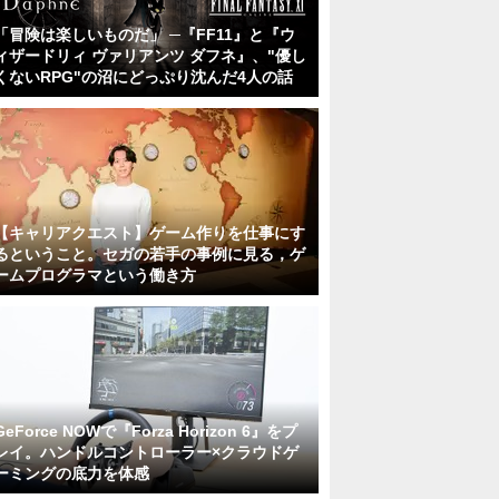
「冒険は楽しいものだ」 ─『FF11』と『ウ
ィザードリィ ヴァリアンツ ダフネ』、"優し
くないRPG"の沼にどっぷり沈んだ4人の話
【キャリアクエスト】ゲーム作りを仕事にす
るということ。セガの若手の事例に見る，ゲ
ームプログラマという働き方
GeForce NOWで『Forza Horizon 6』をプ
レイ。ハンドルコントローラー×クラウドゲ
ーミングの底力を体感