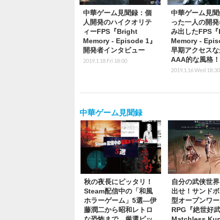
中華ゲーム見聞録：個
中華ゲーム見聞
人開発のハイクオリテ
った一人の開発
ィーFPS『Bright
み出したFPS『Br
Memory - Episode 1』
Memory - Epi
開発者インタビュー
早期アクセスな
AAA的な風格！
2019.1.18 Fri 18:00
2019.1.16 Wed 18:30
中華ゲーム見聞録
秋の夜長にピッタリ！
自分の武侠世界
Steam配信中の「和風
出せ！サンドボ
ホラーゲーム」5選―伊
型オープンワー
藤潤二から昭和レトロ
RPG『絶世好武
な恐怖まで…厳選ピッ
Matchless K