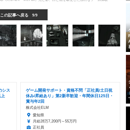
この記事へ戻る
9/9
のシス
ゲーム開発サポート・資格不問「正社員/土日祝
以上
休み/昇給あり」第2新卒歓迎・年間休日125日・
賞与年2回
株式会社ELM
愛知県
月給28万7,200円～55万円
正社員