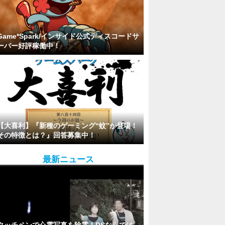
Game*Spark/インサイド公式ディスコードサ
ーバー好評稼働中！
【大喜利】『新種のゲーミング“蚊”が登場！
その特徴とは？』回答募集中！
最新ニュース