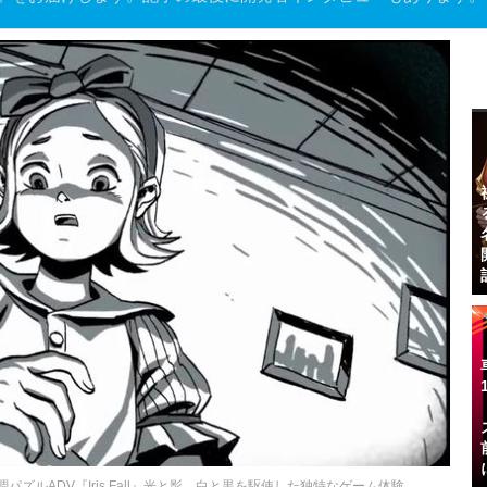
ズルADV『Iris.Fall』光と影、白と黒を駆使した独特なゲーム体験