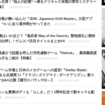
主演！“他人の記憶”へ潜るドリキャス末期の実写ミステリー
集】
2026.8.9 Sun 17:00
込んだ『JDM: Japanese Drift Master』大型アプ
、ついに走り屋仲間がやってきた
2026.8.9 Sun 14:00
かほど？『鬼武者 Way of the Sword』聖地巡礼に期待
白押し！ゲムスパ注目タイトルまとめ#4
2026.8.9 Sun 11:00
虐さで話題を呼んだ市民虐殺ゲーム『Hatred』、最高難易度
み方をご紹介【特集】
2026.8.9 Sun 12:30
場と日本のメカゲームへの提言/『Stellar Blade:
開するも反感買う/『ドラゴンズドグマ 2：ダークアリズン』新ス
&A公開【週刊スパラン7/31～】
2026.8.9 Sun 15:00
ョンも豊満ボディも「らしさ」だ！2周年記念で新キャラも配
き
2026.8.8 Sat 19:00