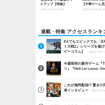
クアップ【特集】
【中華ゲーム見
2024.11.10 Sun 20:00
2023.9.10 Sun 18:30
連載・特集 アクセスランキ
EAでもエピックでも、
ト大戦Z』シリーズを遊
ゲーコラム】
2026.8.9 Sun 1
今週発売の新作ゲーム『The Eld
ツ』『Hell Let Loose: V
これが無料配信!? 驚き
者インタビュー
2026.8.9 Su