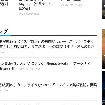
聞録】
Abyss』【中華ゲーム
2023.7.30 Sun 18:00
見聞録】
2023.9.3 Sun 18:30
ング
仕事が終われば『スパロボ』の時間だった―『スーパーロボッ
び尽くした思い出と、リマスターへの喜び【オリーさんのロボ
7:15
er Scrolls IV: Oblivion Remastered』『アークナイ
ietnam』他
2026.8.9 Sun 16:00
の完成度誇る『FE』ライクなSRPG『ユレイシア英雄戦記』開発
n 13:00