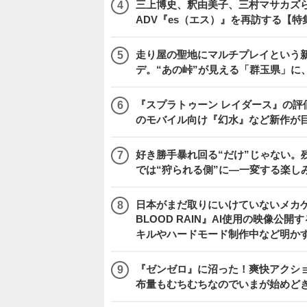
三上博史、釈由美子、三村マサカズら
ADV『es（エス）』を再訪する【特
走り屋の聖地にマルチプレイという新風が舞い
デ。“あの峠”が見える「群玉県」に
『スプラトゥーン レイダース』の評価はい
のモバイル向け『幻水』など新作が目
好き勝手暴れ回る“だけ”じゃない。残
では“狩られる側”に―一変する楽し
日本がまだ取りにいけていないメカゲーム市
BLOOD RAIN』AI使用の映像公
キルやハードモード制作中など明かすQ
『ゼンゼロ』に沼った！爽快アクシ
布量もむちむちなのでいまが始めど