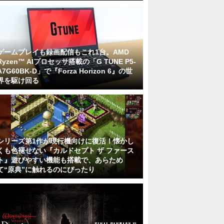
ゲームプレイも録画配信もこれ1台。AMD
Ryzen™ AIプロセッサ搭載の「G TUNE P5-
A7G60BK-D」で『Forza Horizon 6』の世
界を駆け回る
シリーズ第1作が現行機向けに復活！懐かし
くも色褪せない『カルドセプト ザ ファース
ト』遊びやすい機能も搭載で、あらため
て“原典”に触れるのにぴったり