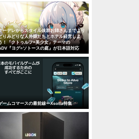
クーデレからスタイル抜群お姉さんまでより
どりみどりな人外娘たちとホテル経営しよ
う！「クトゥルフ×美少女」テーマの
ADV『ヨグ=ソトースの庭』が日本語対応
ゲームコマースの最前線ーXsolla特集