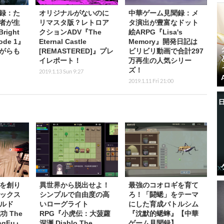
録：た
オリジナルがないのに
中華ゲーム見聞録：メ
者が生
リマスタ版？レトロア
タ演出が豊富なドット
ight
クションADV『The
絵ARPG『Lisa's
sode 1』
Eternal Castle
Memory』開発日記は
がらも
[REMASTERED]』プレ
ビリビリ動画で合計297
イレポート！
万再生の人気シリー
ズ！
2019.1.13 Sun 9:27
2019.1.11 Fri 21:00
を創り
異世界から脱出せよ！
最強のコオロギを育て
ックス
シンプルで自由度の高
ろ！「闘蟋」をテーマ
ルド
いローグライト
にした育成バトルシム
功 The
RPG『小虎伝：大菠蘿
『沈默的蟋蟀』【中華
ungFu』
深渊 Diablo The
ゲーム見聞録】