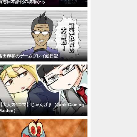
有志日本語化の現場から
吉田輝和のゲームプレイ絵日記
【大人気4コマ】じゃんげま（Junk Gaming
Maiden）