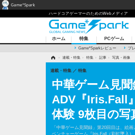
Game*Spark
ハードコアゲーマーのためのWebメディア
ホーム
特集
PCゲーム
Game*Sparkレビュー
プ
ホーム
›
連載・特集
›
特集
›
記事
›
写真・画像
連載・特集
特集
中華ゲーム見聞
ADV『Iris
体験 9枚目の写
「中華ゲーム見聞録」第20回目は、絵
ベンチャーゲーム『Iris.Fall（彩