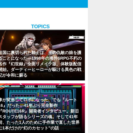
TOPICS
祖国に裏切られた騎士は、王の仇敵の娘を護
ることになった―1998年の海外SRPG不朽の
名作『幻世録』全面リメイク版、体験版配信
開始。ダーティーヒーローが駆ける異色の戦
記が令和に蘇る
車が変形してロボになった、でも『ルート
16』だった―41年ぶり完全新作
『ROUTE16R』開発者インタビュー。新旧
スタッフが語るシリーズの魂。そして41年
前、たった1人のために手作業で直した世界
に1本だけの“幻のカセット”の話