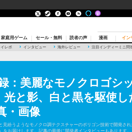
家庭用ゲーム
セール・無料
読者の声
漫画
イン
レイレポ
インタビュー
海外レビュー
注目インディーミニ問
録：美麗なモノクロゴシ
.Fall』光と影、白と黒を駆
真・画像
画と見紛うようなモノクロ調テクスチャーのポリゴン技術で開発さ
虹墜入）』をお届けします。記事の最後に開発者インタビューもあります。