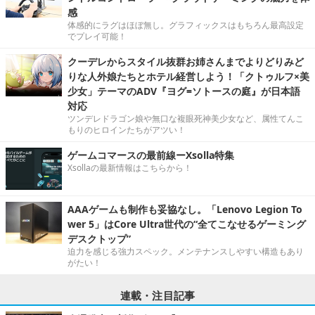
感
体感的にラグはほぼ無し。グラフィックスはもちろん最高設定
でプレイ可能！
クーデレからスタイル抜群お姉さんまでよりどりみど
りな人外娘たちとホテル経営しよう！「クトゥルフ×美
少女」テーマのADV『ヨグ=ソトースの庭』が日本語
対応
ツンデレドラゴン娘や無口な複眼死神美少女など、属性てんこ
もりのヒロインたちがアツい！
ゲームコマースの最前線ーXsolla特集
Xsollaの最新情報はこちらから！
AAAゲームも制作も妥協なし。「Lenovo Legion To
wer 5」はCore Ultra世代の“全てこなせるゲーミング
デスクトップ”
迫力を感じる強力スペック。メンテナンスしやすい構造もあり
がたい！
連載・注目記事