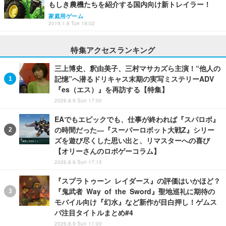
もしき農機たちを紹介する国内向け新トレイラー！
家庭用ゲーム
2019.1.8 Tue 18:02
特集アクセスランキング
三上博史、釈由美子、三村マサカズら主演！“他人の
記憶”へ潜るドリキャス末期の実写ミステリーADV
『es（エス）』を再訪する【特集】
2026.8.9 Sun 17:00
EAでもエピックでも、仕事が終われば『スパロボ』
の時間だった―『スーパーロボット大戦Z』シリー
ズを遊び尽くした思い出と、リマスターへの喜び
【オリーさんのロボゲーコラム】
2026.8.9 Sun 17:15
『スプラトゥーン レイダース』の評価はいかほど？
『鬼武者 Way of the Sword』聖地巡礼に期待の
モバイル向け『幻水』など新作が目白押し！ゲムス
パ注目タイトルまとめ#4
2026.8.9 Sun 11:00