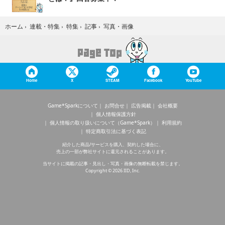
写真・画像
ホーム
›
連載・特集
›
特集
›
記事
›
Home
X
STEAM
Facebook
YouTube
Game*Sparkについて
お問合せ
広告掲載
会社概要
個人情報保護方針
個人情報の取り扱いについて（Game*Spark）
利用規約
特定商取引法に基づく表記
紹介した商品/サービスを購入、契約した場合に、
売上の一部が弊社サイトに還元されることがあります。
当サイトに掲載の記事・見出し・写真・画像の無断転載を禁じます。
Copyright © 2026 IID, Inc.