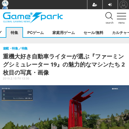
search
menu
グ
特集
PCゲーム
家庭用ゲーム
セール/無料
カルチャ
連載・特集
特集
重機大好き自動車ライターが選ぶ『ファーミン
グシミュレーター 19』の魅力的なマシンたち 2
枚目の写真・画像
2019.2.15 Fri 13:00