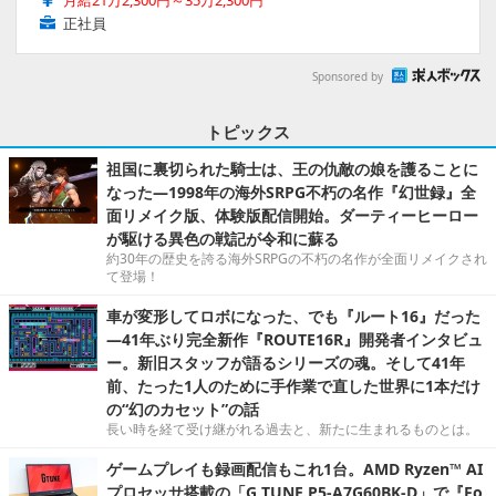
月給21万2,300円～35万2,300円
正社員
Sponsored by
トピックス
祖国に裏切られた騎士は、王の仇敵の娘を護ることに
なった―1998年の海外SRPG不朽の名作『幻世録』全
面リメイク版、体験版配信開始。ダーティーヒーロー
が駆ける異色の戦記が令和に蘇る
約30年の歴史を誇る海外SRPGの不朽の名作が全面リメイクされ
て登場！
車が変形してロボになった、でも『ルート16』だった
―41年ぶり完全新作『ROUTE16R』開発者インタビュ
ー。新旧スタッフが語るシリーズの魂。そして41年
前、たった1人のために手作業で直した世界に1本だけ
の“幻のカセット”の話
長い時を経て受け継がれる過去と、新たに生まれるものとは。
ゲームプレイも録画配信もこれ1台。AMD Ryzen™ AI
プロセッサ搭載の「G TUNE P5-A7G60BK-D」で『Fo