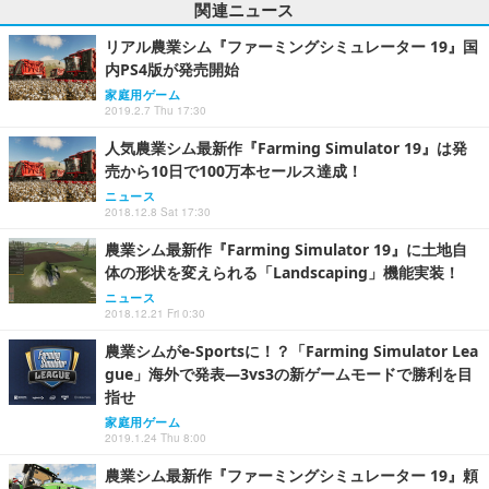
関連ニュース
リアル農業シム『ファーミングシミュレーター 19』国
内PS4版が発売開始
家庭用ゲーム
2019.2.7 Thu 17:30
人気農業シム最新作『Farming Simulator 19』は発
売から10日で100万本セールス達成！
ニュース
2018.12.8 Sat 17:30
農業シム最新作『Farming Simulator 19』に土地自
体の形状を変えられる「Landscaping」機能実装！
ニュース
2018.12.21 Fri 0:30
農業シムがe-Sportsに！？「Farming Simulator Lea
gue」海外で発表―3vs3の新ゲームモードで勝利を目
指せ
家庭用ゲーム
2019.1.24 Thu 8:00
農業シム最新作『ファーミングシミュレーター 19』頼