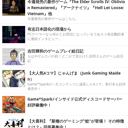
今週発売の新作ゲーム『The Elder Scrolls IV: Oblivio
n Remastered』『アークナイツ』『Hell Let Loose:
Vietnam』他
今週発売の新作ゲームはこちら。
有志日本語化の現場から
PCゲーマーなら何かとお世話になっているであろう有志翻訳者
に連続インタビュー。
吉田輝和のゲームプレイ絵日記
もはやゲムスパの顔！どこかで見かけた吉田さんのゲーム絵日
記
【大人気4コマ】じゃんげま（Junk Gaming Maide
n）
Game*Sparkの一大コンテンツに成長した4コマ。単行本も好評
発売中！
Game*Spark/インサイド公式ディスコードサーバー
好評稼働中！
【大喜利】『新種のゲーミング“蚊”が登場！ その特徴
とは？』回答募集中！