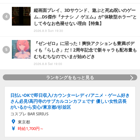
縦画面プレイ、3Dサウンド、遊ぶと死ぬ呪いのゲー
ム…DS傑作『ナナシ ノ ゲエム』が“体験型ホラー”と
して今なお色褪せない理由【特集】
2026.8.9 Sun 19:30
『ゼンゼロ』に沼った！爽快アクションも豊満ボデ
ィも「らしさ」だ！2周年記念で新キャラも配布量も
むちむちなのでいまが始めどき
2026.8.8 Sat 19:00
ランキングをもっと見る
日払いOKで即日収入/カウンターレディ/アニメ・ゲーム好き
さん必見!高円寺のサブカルコンカフェです 優しい女性店長
がいるから安心/東京都/杉並区
コスプレ BAR SIRIUS
東京都
時給1,700円～