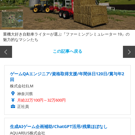
重機大好き自動車ライターが選ぶ『ファーミングシミュレーター 19』の
魅力的なマシンたち
この記事へ戻る
ゲームQAエンジニア/資格取得支援/年間休日120日/賞与年2
回
株式会社ELM
神奈川県
月給22万100円～32万600円
正社員
生成AIゲーム企画補助/ChatGPT活用/残業ほぼなし
AQUARIUS株式会社