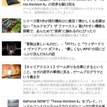
rza Horizon 6』の世界を駆け回る
ゲーム＆制作の拠点となるノートPCで話題のレースタイトルを
プレイ。放熱性能もチェックしました！
シリーズ第1作が現行機向けに復活！懐かしくも色褪せ
ない『カルドセプト ザ ファースト』遊びやすい機能も
搭載で、あらためて“原典”に触れるのにぴったり
シリーズ第1作が現行機向けの新機能を備えて復活！
「冒険は楽しいものだ」 ─『FF11』と『ウィザードリ
ィ ヴァリアンツ ダフネ』、"優しくないRPG"の沼にど
っぷり沈んだ4人の話
ふたつの沼の住人たちが語る奥深さとは。
【キャリアクエスト】ゲーム作りを仕事にするという
こと。セガの若手の事例に見る，ゲームプログラマと
いう働き方
Game*Sparkと4Gamerの合同による就活イベント「キャリア
クエスト」の第4回が東京都立産業貿易センター浜松町館で開催
されました。このイベントに合わせて取材した、各社の現場で
実際に働いている若手社員へのインタビューをお届けします。
GeForce NOWで『Forza Horizon 6』をプレイ。ハ
ンドルコントローラー×クラウドゲーミングの底力を体