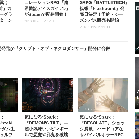
戦う
ュレーションRPG『魔
SRPG『BATTLETECH』
雄』カ
界戦記ディスガイア5』
拡張「Flashpoint」発
ーグラ
がSteamで配信開始！
売日決定！予約・シー
ターン
ズンパス販売も開始
2018.10.23 Tue 12:30
2018.10.19 Fri 11:00
ade』開発元が『クリプト・オブ・ネクロダンサー』開発に合併
k：
気になる*Spark：
気になる*Spark：
Untold
『DEMON'S TILT』―
『DESOLATE』ショッ
ランダム生
超小気味いいピンボー
ク満載、ハードコアな
ゥルフ
ルで悪魔や邪鬼を破壊
サバイバルホラーRPG