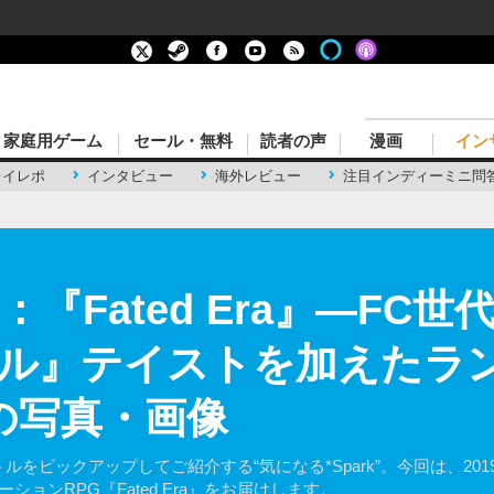
家庭用ゲーム
セール・無料
読者の声
漫画
イン
レイレポ
インタビュー
海外レビュー
注目インディーミニ問
k：『Fated Era』―F
ル』テイストを加えたラ
目の写真・画像
ルをピックアップしてご紹介する“気になる*Spark”。今回は、2019年2
ションRPG『Fated Era』をお届けします。