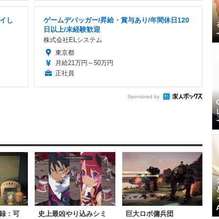
イし
ゲームデバッガー/昇給・賞与あり/年間休日120
日以上/未経験歓迎
株式会社ELシステム
東京都
月給21万円～50万円
正社員
Sponsored by
録：可
史上最凶やり込みシミ
巨大ロボ傭兵団