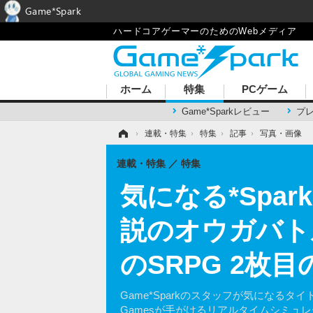
Game*Spark
ハードコアゲーマーのためのWebメディア
ホーム
特集
PCゲーム
Game*Sparkレビュー
プ
ホーム
›
連載・特集
›
特集
›
記事
›
写真・画像
連載・特集
特集
気になる*Spar
説のオウガバト
のSRPG 2枚
Game*Sparkのスタッフが気になるタイト
Gamesが手がけるリアルタイムシミュレー