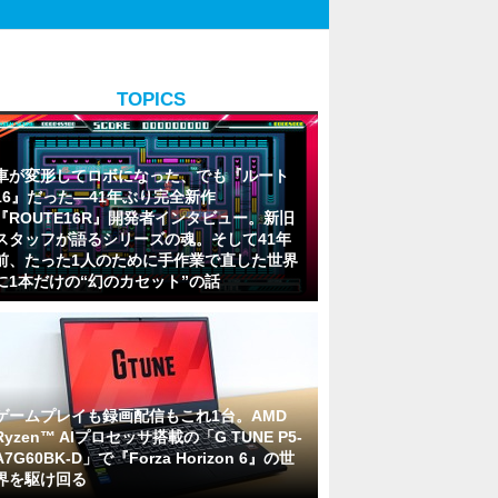
TOPICS
車が変形してロボになった、でも『ルート
16』だった―41年ぶり完全新作
『ROUTE16R』開発者インタビュー。新旧
スタッフが語るシリーズの魂。そして41年
前、たった1人のために手作業で直した世界
に1本だけの“幻のカセット”の話
ゲームプレイも録画配信もこれ1台。AMD
Ryzen™ AIプロセッサ搭載の「G TUNE P5-
A7G60BK-D」で『Forza Horizon 6』の世
界を駆け回る