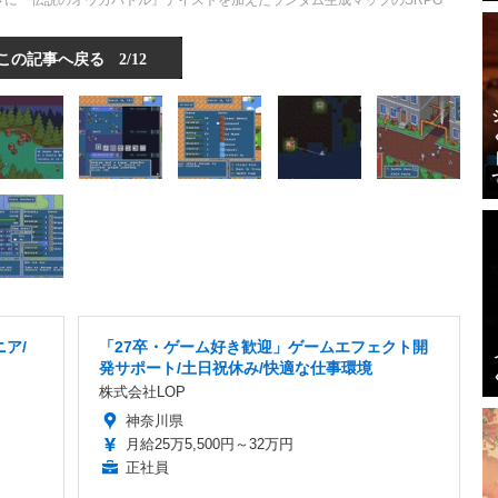
代の素朴さに『伝説のオウガバトル』テイストを加えたランダム生成マップのSRPG
この記事へ戻る
2/12
ア/
「27卒・ゲーム好き歓迎」ゲームエフェクト開
り
発サポート/土日祝休み/快適な仕事環境
株式会社LOP
神奈川県
月給25万5,500円～32万円
正社員