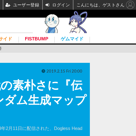
ユーザー登録
ログイン
こんにちは、ゲストさん
サイド
FISTBUMP
ゲムマイド
答
2019.2.15 Fri 20:00
C世代の素朴さに『伝
ンダム生成マップ
月11日に配信された、Dogless Head