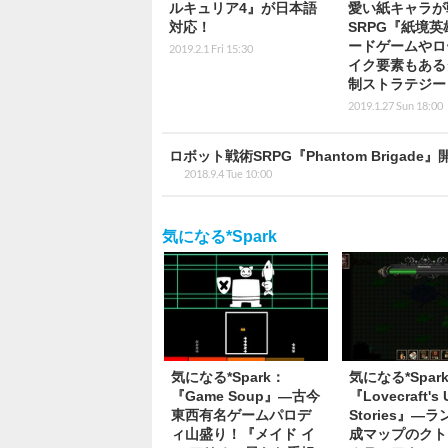
ルキュリア4』が日本語
愛い紙キャラが
対応！
SRPG『紙境英
ードゲームやロ
2019.2.1 Fri 15:30
イク要素もある
制ストラテジー
2019.1.27 Sun 18:00
ロボット戦術SRPG『Phantom Brig
2018.9.4 Tue 10:00
気になる*Spark
気になる*Spark：
気になる*Spar
『Game Soup』―古今
『Lovecraft's 
東西有名ゲームパロデ
Stories』―
ィ山盛り！『メイド イ
成マップのクト