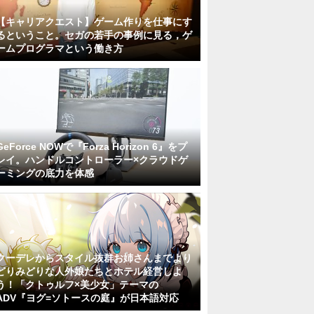
【キャリアクエスト】ゲーム作りを仕事にす
るということ。セガの若手の事例に見る，ゲ
ームプログラマという働き方
GeForce NOWで『Forza Horizon 6』をプ
レイ。ハンドルコントローラー×クラウドゲ
ーミングの底力を体感
クーデレからスタイル抜群お姉さんまでより
どりみどりな人外娘たちとホテル経営しよ
う！「クトゥルフ×美少女」テーマの
ADV『ヨグ=ソトースの庭』が日本語対応