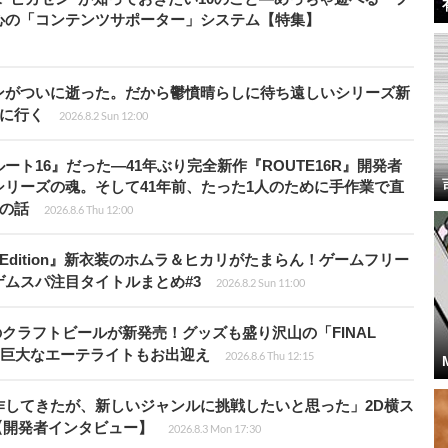
心の「コンテンツサポーター」システム【特集】
ンがついに逝った。だから鬱憤晴らしに待ち遠しいシリーズ新
6』に行く
2026.8.2 Sun 12:00
ト16』だった―41年ぶり完全新作『ROUTE16R』開発者
リーズの魂。そして41年前、たった1人のために手作業で直
”の話
2026.8.6 Thu 12:00
ch 2 Edition』新衣装のホムラ＆ヒカリがたまらん！ゲームフリー
ムスパ注目タイトルまとめ#3
2026.8.2 Sun 11:00
のクラフトビールが新発売！グッズも盛り沢山の「FINAL
P」では巨大なエーテライトもお出迎え
2026.8.6 Thu 12:15
作してきたが、新しいジャンルに挑戦したいと思った」2D横ス
l』【開発者インタビュー】
2026.8.3 Mon 17:30