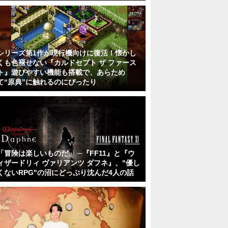
シリーズ第1作が現行機向けに復活！懐かし
くも色褪せない『カルドセプト ザ ファース
ト』遊びやすい機能も搭載で、あらため
て“原典”に触れるのにぴったり
「冒険は楽しいものだ」 ─『FF11』と『ウ
ィザードリィ ヴァリアンツ ダフネ』、"優し
くないRPG"の沼にどっぷり沈んだ4人の話