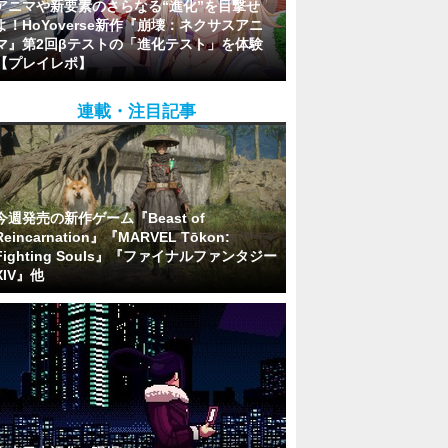
アニマや新要素のさらなる“進化”を目撃せ
よ！HoYoverse新作『崩壊：ネクサスアニ
マ』第2回βテストの「進化テスト」を体験
【プレイレポ】
連載・注目記事
今週発売の新作ゲーム『Beast of
Reincarnation』『MARVEL Tōkon:
Fighting Souls』『ファイナルファンタジー
XIV』他