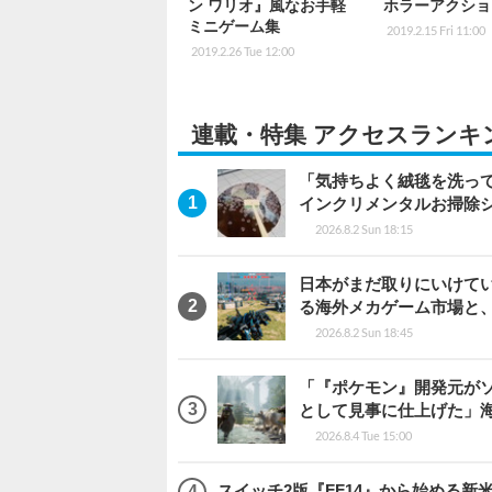
ン ワリオ』風なお手軽
ホラーアクショ
ミニゲーム集
2019.2.15 Fri 11:00
2019.2.26 Tue 12:00
連載・特集 アクセスランキ
「気持ちよく絨毯を洗っ
インクリメンタルお掃除
2026.8.2 Sun 18:15
日本がまだ取りにいけていな
る海外メカゲーム市場と
2026.8.2 Sun 18:45
「『ポケモン』開発元がソ
として見事に仕上げた」海外レビ
2026.8.4 Tue 15:00
スイッチ2版『FF14』から始める新