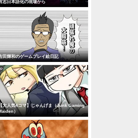
有志日本語化の現場から
吉田輝和のゲームプレイ絵日記
【大人気4コマ】じゃんげま（Junk Gaming
Maiden）