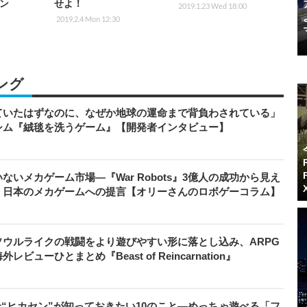
ン
せよ！
2019.1.23 Wed 18:00
2019.2.4 Mon 12:30
ング
ていたはずなのに、なぜか地球の運命まで背負わされている」
シム『絨毯を洗うゲーム』【開発者インタビュー】
いメカゲーム市場―『War Robots』3億人の成功から見え
、日本のメカゲームへの提言【オリーさんのロボゲーコラム】
ウルライクの戦闘をより遊びやすい形に落とし込み、ARPG
ューひとまとめ『Beast of Reincarnation』
米“ヒカセン”が知っておきたい10のこと―めっちゃ遊べる「フ