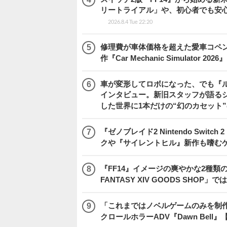
リートライアル」や、初心者でも安
2026.8.4 Tue 22:20
修理費が車体価格を超えた愛車コペ
作『Car Mechanic Simulator 202
車が変形してロボになった、でも『ルー
インタビュー。新旧スタッフが語るシ
した世界に1本だけの“幻のカセット
『ゼノブレイド2 Nintendo Swit
クや『サイレントヒル』新作も嗜むゲ
『FF14』イメージの爽やかな2種類
FANTASY XIV GOODS SHO
「これまではノベルゲームのみを制
クロールホラーADV『Dawn Bel