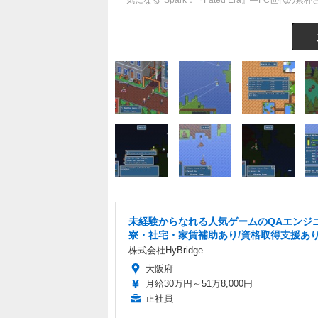
気になる*Spark：『Fated Era』―FC世
未経験からなれる人気ゲームのQAエンジニ
寮・社宅・家賃補助あり/資格取得支援あ
株式会社HyBridge
大阪府
月給30万円～51万8,000円
正社員