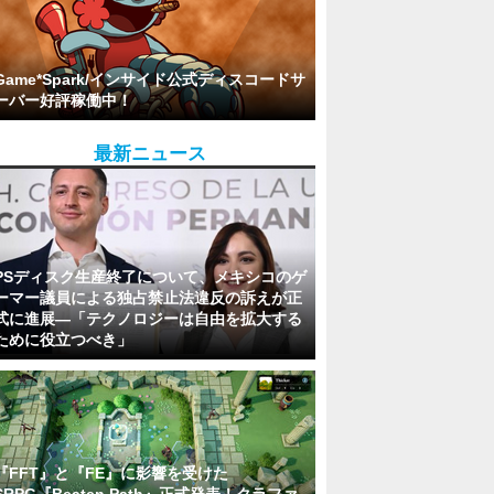
Game*Spark/インサイド公式ディスコードサ
ーバー好評稼働中！
最新ニュース
PSディスク生産終了について、メキシコのゲ
ーマー議員による独占禁止法違反の訴えが正
式に進展―「テクノロジーは自由を拡大する
ために役立つべき」
『FFT』と『FE』に影響を受けた