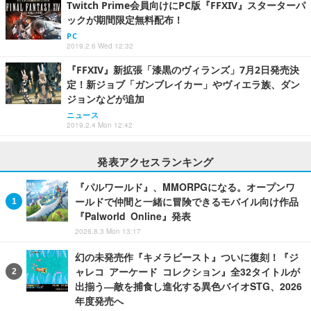
Twitch Prime会員向けにPC版『FFXIV』スターターパ
ックが期間限定無料配布！
PC
2019.2.6 Wed 12:32
『FFXIV』新拡張「漆黒のヴィランズ」7月2日発売決
定！新ジョブ「ガンブレイカー」やヴィエラ族、ダン
ジョンなどが追加
ニュース
2019.2.4 Mon 12:42
発表アクセスランキング
『パルワールド』、MMORPGになる。オープンワ
ールドで仲間と一緒に冒険できるモバイル向け作品
『Palworld Online』発表
2026.8.3 Mon 13:17
幻の未発売作『キメラビースト』ついに復刻！『ジ
ャレコ アーケード コレクション』全32タイトルが
出揃う―敵を捕食し進化する異色バイオSTG、2026
年度発売へ