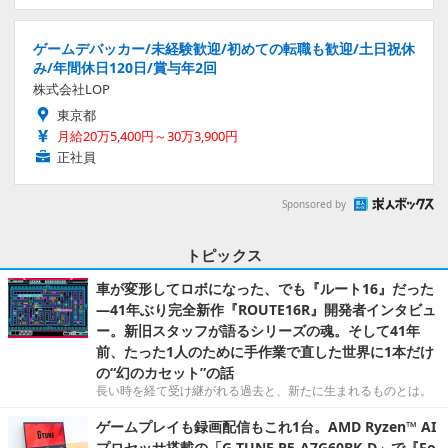
ゲームデバッカー/未経験歓迎/初めての転職も歓迎/土日祝休
み/年間休日120日/賞与年2回
株式会社LOP
東京都
月給20万5,400円～30万3,900円
正社員
Sponsored by
トピックス
車が変形してロボになった、でも『ルート16』だった
―41年ぶり完全新作『ROUTE16R』開発者インタビュ
ー。新旧スタッフが語るシリーズの魂。そして41年
前、たった1人のために手作業で直した世界に1本だけ
の“幻のカセット”の話
長い時を経て受け継がれる過去と、新たに生まれるものとは。
ゲームプレイも録画配信もこれ1台。AMD Ryzen™ AI
プロセッサ搭載の「G TUNE P5-A7G60BK-D」で『Fo