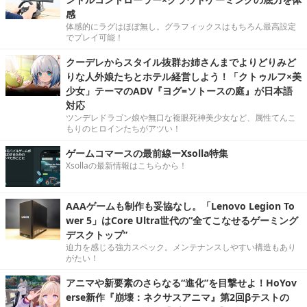
感
体感的にラグはほぼ無し。グラフィックスはもちろん最高設定
でプレイ可能！
クーデレからスタイル抜群お姉さんまでよりどりみど
りな人外娘たちとホテル経営しよう！「クトゥルフ×美
少女」テーマのADV『ヨグ=ソトースの庭』が日本語
対応
ツンデレドラゴン娘や無口な複眼死神美少女など、属性てんこ
もりのヒロインたちがアツい！
ゲームコマースの最前線ーXsolla特集
Xsollaの最新情報はこちらから！
AAAゲームも制作も妥協なし。「Lenovo Legion To
wer 5」はCore Ultra世代の“全てこなせるゲーミング
デスクトップ”
迫力を感じる強力スペック。メンテナンスしやすい構造もあり
がたい！
アニマや新要素のさらなる“進化”を目撃せよ！HoYov
erse新作『崩壊：ネクサスアニマ』第2回βテストの