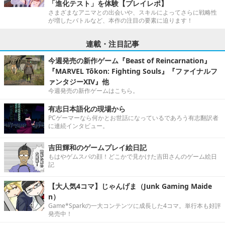
「進化テスト」を体験【プレイレポ】
さまざまなアニマとの出会いや、スキルによってさらに戦略性
が増したバトルなど、本作の注目の要素に迫ります！
連載・注目記事
今週発売の新作ゲーム『Beast of Reincarnation』
『MARVEL Tōkon: Fighting Souls』『ファイナルフ
ァンタジーXIV』他
今週発売の新作ゲームはこちら。
有志日本語化の現場から
PCゲーマーなら何かとお世話になっているであろう有志翻訳者
に連続インタビュー。
吉田輝和のゲームプレイ絵日記
もはやゲムスパの顔！どこかで見かけた吉田さんのゲーム絵日
記
【大人気4コマ】じゃんげま（Junk Gaming Maide
n）
Game*Sparkの一大コンテンツに成長した4コマ。単行本も好評
発売中！