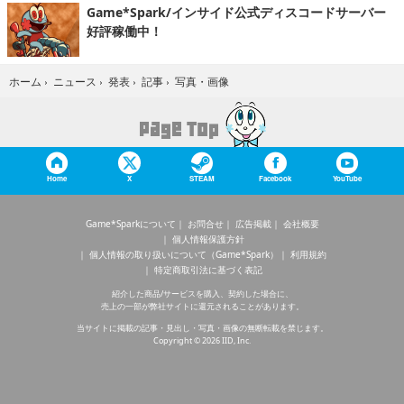
Game*Spark/インサイド公式ディスコードサーバー
好評稼働中！
写真・画像
ホーム
›
ニュース
›
発表
›
記事
›
Home
X
STEAM
Facebook
YouTube
Game*Sparkについて
お問合せ
広告掲載
会社概要
個人情報保護方針
個人情報の取り扱いについて（Game*Spark）
利用規約
特定商取引法に基づく表記
紹介した商品/サービスを購入、契約した場合に、
売上の一部が弊社サイトに還元されることがあります。
当サイトに掲載の記事・見出し・写真・画像の無断転載を禁じます。
Copyright © 2026 IID, Inc.