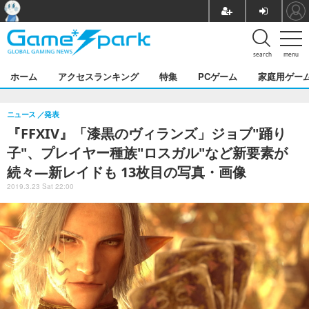
search
menu
ホーム
アクセスランキング
特集
PCゲーム
家庭用ゲー
ニュース
発表
『FFXIV』「漆黒のヴィランズ」ジョブ"踊り
子"、プレイヤー種族"ロスガル"など新要素が
続々―新レイドも 13枚目の写真・画像
2019.3.23 Sat 22:00