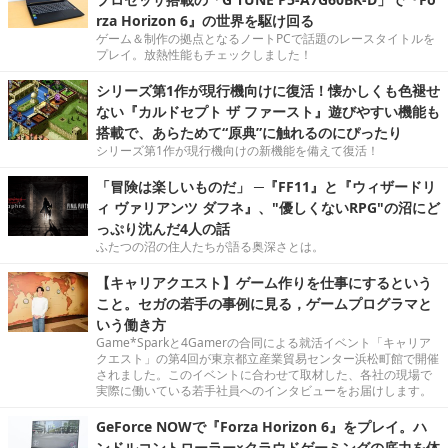
rza Horizon 6』の世界を駆け回る
ゲーム＆制作の拠点となるノートPCで話題のレースタイトルを
プレイ。放熱性能もチェックしました！
シリーズ第1作が現行機向けに復活！懐かしくも色褪せ
ない『カルドセプト ザ ファースト』遊びやすい機能も
搭載で、あらためて“原典”に触れるのにぴったり
シリーズ第1作が現行機向けの新機能を備えて復活！
「冒険は楽しいものだ」 ─『FF11』と『ウィザードリ
ィ ヴァリアンツ ダフネ』、"優しくないRPG"の沼にど
っぷり沈んだ4人の話
ふたつの沼の住人たちが語る奥深さとは。
【キャリアクエスト】ゲーム作りを仕事にするという
こと。セガの若手の事例に見る，ゲームプログラマと
いう働き方
Game*Sparkと4Gamerの合同による就活イベント「キャリア
クエスト」の第4回が東京都立産業貿易センター浜松町館で開催
されました。このイベントに合わせて取材した、各社の現場で
実際に働いている若手社員へのインタビューをお届けします。
GeForce NOWで『Forza Horizon 6』をプレイ。ハ
ンドルコントローラー×クラウドゲーミングの底力を体