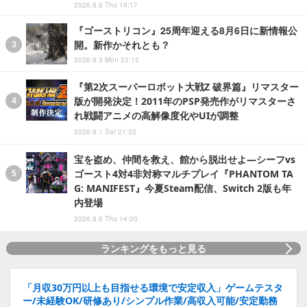
2026.8.6 Thu 19:17
『ゴーストリコン』25周年迎える8月6日に新情報公
開。新作かそれとも？
2026.8.3 Mon 22:15
『第2次スーパーロボット大戦Z 破界篇』リマスター
版が開発決定！2011年のPSP発売作がリマスターさ
れ戦闘アニメの高解像度化やUIが調整
2026.8.1 Sat 21:32
宝を盗め、仲間を救え、館から脱出せよ―シーフvs
ゴースト4対4非対称マルチプレイ『PHANTOM TA
G: MANIFEST』今夏Steam配信、Switch 2版も年
内登場
2026.8.6 Thu 14:00
ランキングをもっと見る
「月収30万円以上も目指せる環境で安定収入」ゲームテスタ
ー/未経験OK/研修あり/シンプル作業/高収入可能/安定勤務