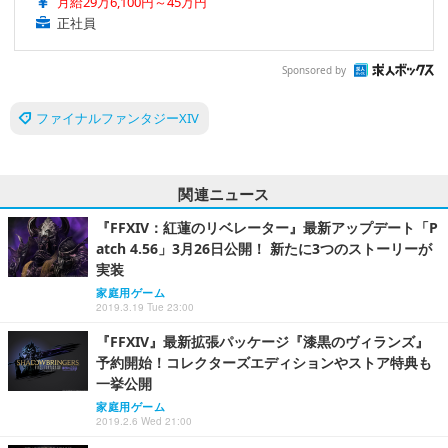
月給29万6,100円～45万円
正社員
Sponsored by
ファイナルファンタジーXIV
関連ニュース
『FFXIV：紅蓮のリベレーター』最新アップデート「P
atch 4.56」3月26日公開！ 新たに3つのストーリーが
実装
家庭用ゲーム
2019.3.19 Tue 23:00
『FFXIV』最新拡張パッケージ『漆黒のヴィランズ』
予約開始！コレクターズエディションやストア特典も
一挙公開
家庭用ゲーム
2019.2.6 Wed 21:00