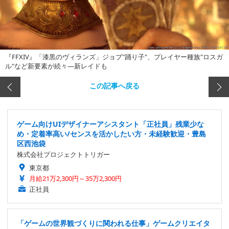
『FFXIV』「漆黒のヴィランズ」ジョブ"踊り子"、プレイヤー種族"ロスガ
ル"など新要素が続々―新レイドも
この記事へ戻る
ゲーム向けUIデザイナーアシスタント「正社員」残業少な
め・定着率高い/センスを活かしたい方・未経験歓迎・豊島
区西池袋
株式会社プロジェクトトリガー
東京都
月給21万2,300円～35万2,300円
正社員
「ゲームの世界観づくりに関われる仕事」ゲームクリエイタ