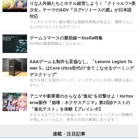
りな人外娘たちとホテル経営しよう！「クトゥルフ×美
少女」テーマのADV『ヨグ=ソトースの庭』が日本語
対応
ツンデレドラゴン娘や無口な複眼死神美少女など、属性てんこ
もりのヒロインたちがアツい！
ゲームコマースの最前線ーXsolla特集
Xsollaの最新情報はこちらから！
AAAゲームも制作も妥協なし。「Lenovo Legion To
wer 5」はCore Ultra世代の“全てこなせるゲーミング
デスクトップ”
迫力を感じる強力スペック。メンテナンスしやすい構造もあり
がたい！
アニマや新要素のさらなる“進化”を目撃せよ！HoYov
erse新作『崩壊：ネクサスアニマ』第2回βテストの
「進化テスト」を体験【プレイレポ】
さまざまなアニマとの出会いや、スキルによってさらに戦略性
が増したバトルなど、本作の注目の要素に迫ります！
連載・注目記事