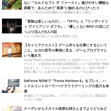
ない『カルドセプト ザ ファースト』遊びやすい機能も
搭載で、あらためて“原典”に触れるのにぴったり
シリーズ第1作が現行機向けの新機能を備えて復活！
「冒険は楽しいものだ」 ─『FF11』と『ウィザードリ
ィ ヴァリアンツ ダフネ』、"優しくないRPG"の沼にど
っぷり沈んだ4人の話
ふたつの沼の住人たちが語る奥深さとは。
【キャリアクエスト】ゲーム作りを仕事にするという
こと。セガの若手の事例に見る，ゲームプログラマと
いう働き方
Game*Sparkと4Gamerの合同による就活イベント「キャリア
クエスト」の第4回が東京都立産業貿易センター浜松町館で開催
されました。このイベントに合わせて取材した、各社の現場で
実際に働いている若手社員へのインタビューをお届けします。
GeForce NOWで『Forza Horizon 6』をプレイ。ハ
ンドルコントローラー×クラウドゲーミングの底力を体
感
体感的にラグはほぼ無し。グラフィックスはもちろん最高設定
でプレイ可能！
クーデレからスタイル抜群お姉さんまでよりどりみど