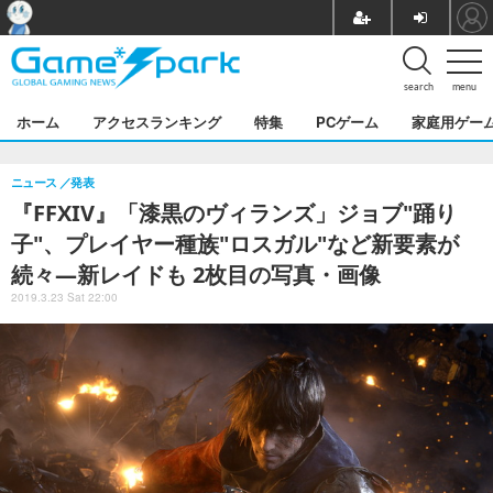
search
menu
ホーム
アクセスランキング
特集
PCゲーム
家庭用ゲー
ニュース
発表
『FFXIV』「漆黒のヴィランズ」ジョブ"踊り
子"、プレイヤー種族"ロスガル"など新要素が
続々―新レイドも 2枚目の写真・画像
2019.3.23 Sat 22:00