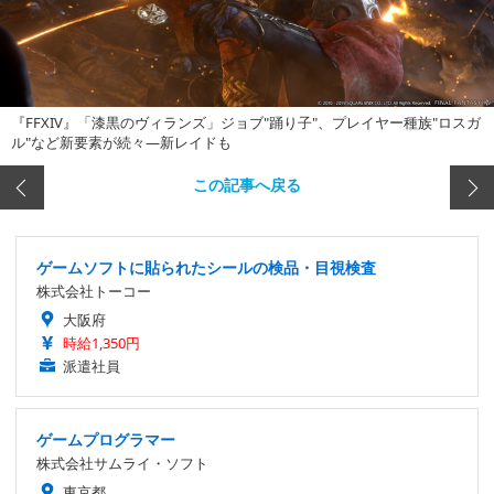
『FFXIV』「漆黒のヴィランズ」ジョブ"踊り子"、プレイヤー種族"ロスガ
ル"など新要素が続々―新レイドも
この記事へ戻る
ゲームソフトに貼られたシールの検品・目視検査
株式会社トーコー
大阪府
時給1,350円
派遣社員
ゲームプログラマー
株式会社サムライ・ソフト
東京都