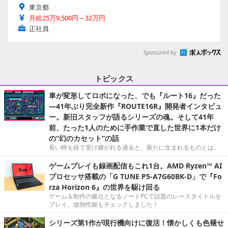
東京都
月給25万9,500円～32万円
正社員
Sponsored by
トピックス
車が変形してロボになった、でも『ルート16』だった
―41年ぶり完全新作『ROUTE16R』開発者インタビュ
ー。新旧スタッフが語るシリーズの魂。そして41年
前、たった1人のために手作業で直した世界に1本だけ
の“幻のカセット”の話
長い時を経て受け継がれる過去と、新たに生まれるものとは。
ゲームプレイも録画配信もこれ1台。AMD Ryzen™ AI
プロセッサ搭載の「G TUNE P5-A7G60BK-D」で『Fo
rza Horizon 6』の世界を駆け回る
ゲーム＆制作の拠点となるノートPCで話題のレースタイトルを
プレイ。放熱性能もチェックしました！
シリーズ第1作が現行機向けに復活！懐かしくも色褪せ