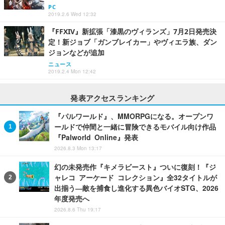
PC
2019.2.6 Wed 12:32
『FFXIV』新拡張「漆黒のヴィランズ」7月2日発売決
定！新ジョブ「ガンブレイカー」やヴィエラ族、ダン
ジョンなどが追加
ニュース
2019.2.4 Mon 12:42
発表アクセスランキング
『パルワールド』、MMORPGになる。オープンワ
ールドで仲間と一緒に冒険できるモバイル向け作品
『Palworld Online』発表
2026.8.3 Mon 13:17
幻の未発売作『キメラビースト』ついに復刻！『ジ
ャレコ アーケード コレクション』全32タイトルが
出揃う―敵を捕食し進化する異色バイオSTG、2026
年度発売へ
2026.8.6 Thu 19:17