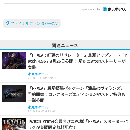
Sponsored by
ファイナルファンタジーXIV
関連ニュース
『FFXIV：紅蓮のリベレーター』最新アップデート「P
atch 4.56」3月26日公開！ 新たに3つのストーリーが
実装
家庭用ゲーム
2019.3.19 Tue 23:00
『FFXIV』最新拡張パッケージ『漆黒のヴィランズ』
予約開始！コレクターズエディションやストア特典も
一挙公開
家庭用ゲーム
2019.2.6 Wed 21:00
Twitch Prime会員向けにPC版『FFXIV』スターターパ
ックが期間限定無料配布！