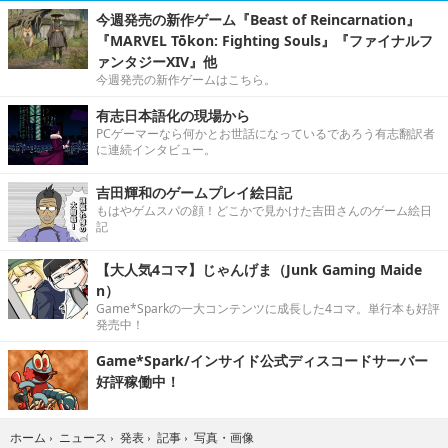
今週発売の新作ゲーム『Beast of Reincarnation』
『MARVEL Tōkon: Fighting Souls』『ファイナルフ
ァンタジーXIV』他
今週発売の新作ゲームはこちら。
有志日本語化の現場から
PCゲーマーなら何かとお世話になっているであろう有志翻訳者
に連続インタビュー。
吉田輝和のゲームプレイ絵日記
もはやゲムスパの顔！どこかで見かけた吉田さんのゲーム絵日
記
【大人気4コマ】じゃんげま（Junk Gaming Maide
n）
Game*Sparkの一大コンテンツに成長した4コマ。単行本も好評
発売中！
Game*Spark/インサイド公式ディスコードサーバー
好評稼働中！
写真・画像
ホーム
›
ニュース
›
発表
›
記事
›