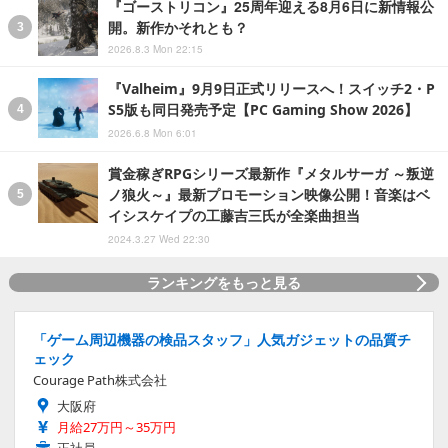
『ゴーストリコン』25周年迎える8月6日に新情報公
開。新作かそれとも？
2026.8.3 Mon 22:15
『Valheim』9月9日正式リリースへ！スイッチ2・P
S5版も同日発売予定【PC Gaming Show 2026】
2026.6.8 Mon 6:01
賞金稼ぎRPGシリーズ最新作『メタルサーガ ～叛逆
ノ狼火～』最新プロモーション映像公開！音楽はベ
イシスケイプの工藤吉三氏が全楽曲担当
2024.3.27 Wed 22:30
ランキングをもっと見る
「ゲーム周辺機器の検品スタッフ」人気ガジェットの品質チ
ェック
Courage Path株式会社
大阪府
月給27万円～35万円
正社員