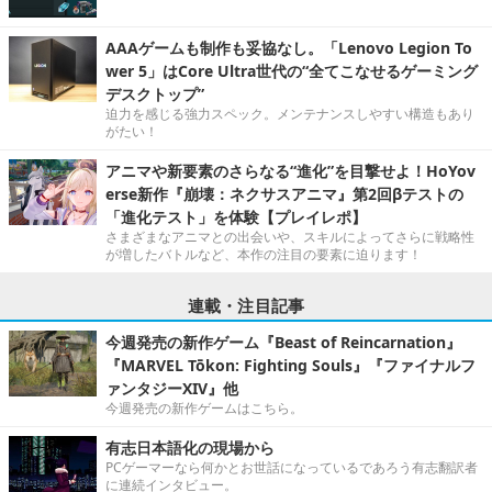
AAAゲームも制作も妥協なし。「Lenovo Legion To
wer 5」はCore Ultra世代の“全てこなせるゲーミング
デスクトップ”
迫力を感じる強力スペック。メンテナンスしやすい構造もあり
がたい！
アニマや新要素のさらなる“進化”を目撃せよ！HoYov
erse新作『崩壊：ネクサスアニマ』第2回βテストの
「進化テスト」を体験【プレイレポ】
さまざまなアニマとの出会いや、スキルによってさらに戦略性
が増したバトルなど、本作の注目の要素に迫ります！
連載・注目記事
今週発売の新作ゲーム『Beast of Reincarnation』
『MARVEL Tōkon: Fighting Souls』『ファイナルフ
ァンタジーXIV』他
今週発売の新作ゲームはこちら。
有志日本語化の現場から
PCゲーマーなら何かとお世話になっているであろう有志翻訳者
に連続インタビュー。