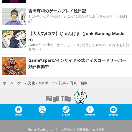
吉田輝和のゲームプレイ絵日記
もはやゲムスパの顔！どこかで見かけた吉田さんのゲーム絵日
記
【大人気4コマ】じゃんげま（Junk Gaming Maide
n）
Game*Sparkの一大コンテンツに成長した4コマ。単行本も好評
発売中！
Game*Spark/インサイド公式ディスコードサーバー
好評稼働中！
写真・画像
ホーム
›
ゲーム文化
›
eスポーツ
›
記事
›
Home
X
STEAM
Facebook
YouTube
Game*Sparkについて
お問合せ
広告掲載
会社概要