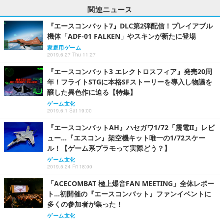
関連ニュース
『エースコンバット7』DLC第2弾配信！プレイアブル
機体「ADF-01 FALKEN」やスキンが新たに登場
家庭用ゲーム
2019.6.27 Thu 11:27
『エースコンバット3 エレクトロスフィア』発売20周
年！フライトSTGに本格SFストーリーを導入し物議を
醸した異色作に迫る【特集】
ゲーム文化
2019.6.1 Sat 19:00
『エースコンバットAH』ハセガワ1/72「震電II」レビ
ュー…『エスコン』架空機キット唯一の1/72スケー
ル！【ゲーム系プラモって実際どう？】
ゲーム文化
2019.5.24 Fri 18:00
「ACECOMBAT 極上爆音FAN MEETING」全体レポー
ト…初開催の『エースコンバット』ファンイベントに
多くの参加者が集った！
ゲーム文化