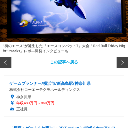
“初のエース”が誕生した『エースコンバット7』大会「Red Bull Friday Nig
ht Streaks」レポ―開発インタビューも
この記事へ戻る
ゲームプランナー/横浜市/新高島駅/神奈川県
株式会社コーエーテクモホールディングス
神奈川県
年収480万円～860万円
正社員
「新卒・ゲームを仕事に!」3Dモーションデザイナーアシス