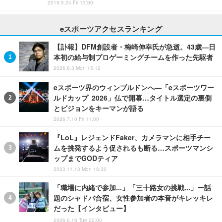
2019.5.24 Fri 13:00
eスポーツアクセスランキング
【訃報】DFM創設者・梅崎伸幸氏が急逝。43歳―日
本初の給与制プロゲーミングチームを作った先駆者
2026.8.3 Mon 15:12
eスポーツ界のウィンブルドンへ—「eスポーツワー
ルドカップ 2026」仏で開幕…タイトル選定の裏側
とビジョンをキーマンが語る
2026.7.10 Fri 11:00
『LoL』レジェンドFaker、カメラマンに相手チー
ムを挑発するよう促されるも断る…スポーツマンシ
ップまでGODティア
2023.11.13 Mon 18:30
「職場に内緒で参加…」「三十路女の挑戦…」ー話
題のシャドバ合宿、女性参加者の本音がキレッキレ
だった【インタビュー】
2026.6.16 Tue 22:00