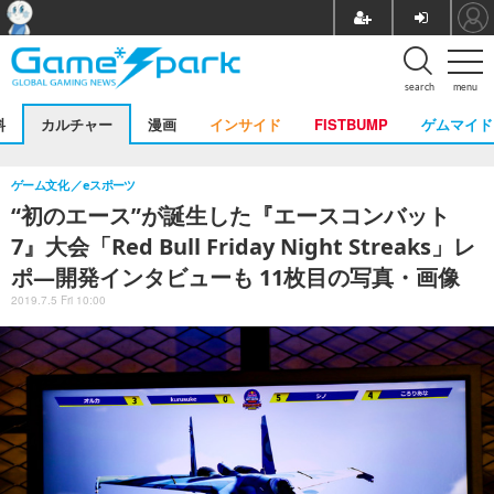
search
menu
料
カルチャー
漫画
インサイド
FISTBUMP
ゲムマイド
ゲーム文化
eスポーツ
“初のエース”が誕生した『エースコンバット
7』大会「Red Bull Friday Night Streaks」レ
ポ―開発インタビューも 11枚目の写真・画像
2019.7.5 Fri 10:00