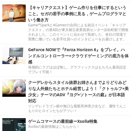
【キャリアクエスト】ゲーム作りを仕事にするという
こと。セガの若手の事例に見る，ゲームプログラマと
いう働き方
Game*Sparkと4Gamerの合同による就活イベント「キャリア
クエスト」の第4回が東京都立産業貿易センター浜松町館で開催
されました。このイベントに合わせて取材した、各社の現場で
実際に働いている若手社員へのインタビューをお届けします。
GeForce NOWで『Forza Horizon 6』をプレイ。ハ
ンドルコントローラー×クラウドゲーミングの底力を体
感
体感的にラグはほぼ無し。グラフィックスはもちろん最高設定
でプレイ可能！
クーデレからスタイル抜群お姉さんまでよりどりみど
りな人外娘たちとホテル経営しよう！「クトゥルフ×美
少女」テーマのADV『ヨグ=ソトースの庭』が日本語
対応
ツンデレドラゴン娘や無口な複眼死神美少女など、属性てんこ
もりのヒロインたちがアツい！
ゲームコマースの最前線ーXsolla特集
Xsollaの最新情報はこちらから！