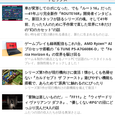
車が変形してロボになった、でも『ルート16』だった
―41年ぶり完全新作『ROUTE16R』開発者インタビュ
ー。新旧スタッフが語るシリーズの魂。そして41年
前、たった1人のために手作業で直した世界に1本だけ
の“幻のカセット”の話
長い時を経て受け継がれる過去と、新たに生まれるものとは。
ゲームプレイも録画配信もこれ1台。AMD Ryzen™ AI
プロセッサ搭載の「G TUNE P5-A7G60BK-D」で『Fo
rza Horizon 6』の世界を駆け回る
ゲーム＆制作の拠点となるノートPCで話題のレースタイトルを
プレイ。放熱性能もチェックしました！
シリーズ第1作が現行機向けに復活！懐かしくも色褪せ
ない『カルドセプト ザ ファースト』遊びやすい機能も
搭載で、あらためて“原典”に触れるのにぴったり
シリーズ第1作が現行機向けの新機能を備えて復活！
「冒険は楽しいものだ」 ─『FF11』と『ウィザードリ
ィ ヴァリアンツ ダフネ』、"優しくないRPG"の沼にど
っぷり沈んだ4人の話
ふたつの沼の住人たちが語る奥深さとは。