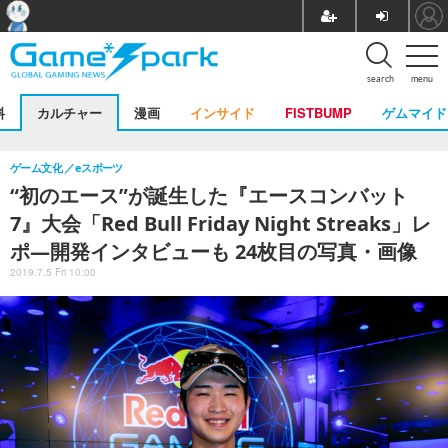
search
menu
料
カルチャー
漫画
インサイド
FISTBUMP
ゲムマイド
ゲーム文化
eスポーツ
“初のエース”が誕生した『エースコンバット
7』大会「Red Bull Friday Night Streaks」レ
ポ―開発インタビューも 24枚目の写真・画像
2019.7.5 Fri 10:00