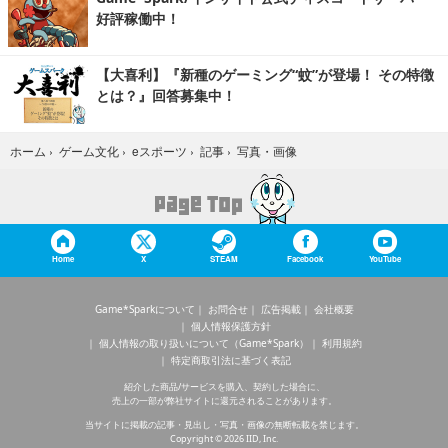
好評稼働中！
【大喜利】『新種のゲーミング“蚊”が登場！ その特徴
とは？』回答募集中！
写真・画像
ホーム
›
ゲーム文化
›
eスポーツ
›
記事
›
Home
X
STEAM
Facebook
YouTube
Game*Sparkについて
お問合せ
広告掲載
会社概要
個人情報保護方針
個人情報の取り扱いについて（Game*Spark）
利用規約
特定商取引法に基づく表記
紹介した商品/サービスを購入、契約した場合に、
売上の一部が弊社サイトに還元されることがあります。
当サイトに掲載の記事・見出し・写真・画像の無断転載を禁じます。
Copyright © 2026 IID, Inc.