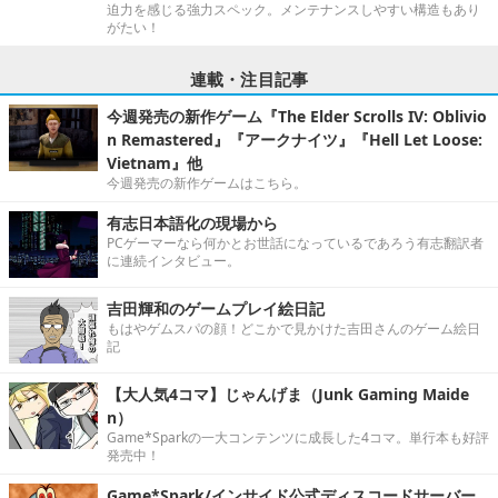
迫力を感じる強力スペック。メンテナンスしやすい構造もあり
がたい！
連載・注目記事
今週発売の新作ゲーム『The Elder Scrolls IV: Oblivio
n Remastered』『アークナイツ』『Hell Let Loose:
Vietnam』他
今週発売の新作ゲームはこちら。
有志日本語化の現場から
PCゲーマーなら何かとお世話になっているであろう有志翻訳者
に連続インタビュー。
吉田輝和のゲームプレイ絵日記
もはやゲムスパの顔！どこかで見かけた吉田さんのゲーム絵日
記
【大人気4コマ】じゃんげま（Junk Gaming Maide
n）
Game*Sparkの一大コンテンツに成長した4コマ。単行本も好評
発売中！
Game*Spark/インサイド公式ディスコードサーバー