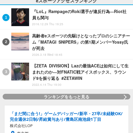
eスポーツアクセスランキング
『LoL』RampageのRoki選手が違反行為―Riot社
員も関与
2016.12.29 Thu 19:25
高齢者eスポーツの先駆けとなったプロのシニアチー
ム「MATAGI SNIPERS」の第1期メンバーYossy氏
が死去
2026.3.18 Wed 18:45
【ZETA DIVISION】Lazの最強ACEは如何にして生
まれたのか―対FNATIC戦アイスボックス、ラウン
ド9を振り返る #ZETAWIN
2022.4.14 Thu 19:00
ランキングをもっと見る
「まだ間に合う!」ゲームデバッガー/新卒・27卒/未経験OK/
完全週休2日制/昇給賞与あり/豊島区南池袋1丁目
株式会社LOP