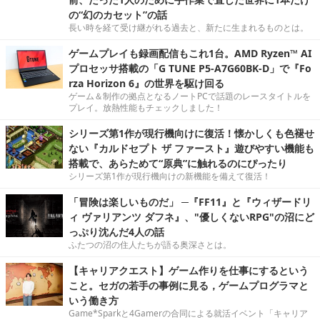
の“幻のカセット”の話
長い時を経て受け継がれる過去と、新たに生まれるものとは。
ゲームプレイも録画配信もこれ1台。AMD Ryzen™ AI
プロセッサ搭載の「G TUNE P5-A7G60BK-D」で『Fo
rza Horizon 6』の世界を駆け回る
ゲーム＆制作の拠点となるノートPCで話題のレースタイトルを
プレイ。放熱性能もチェックしました！
シリーズ第1作が現行機向けに復活！懐かしくも色褪せ
ない『カルドセプト ザ ファースト』遊びやすい機能も
搭載で、あらためて“原典”に触れるのにぴったり
シリーズ第1作が現行機向けの新機能を備えて復活！
「冒険は楽しいものだ」 ─『FF11』と『ウィザードリ
ィ ヴァリアンツ ダフネ』、"優しくないRPG"の沼にど
っぷり沈んだ4人の話
ふたつの沼の住人たちが語る奥深さとは。
【キャリアクエスト】ゲーム作りを仕事にするという
こと。セガの若手の事例に見る，ゲームプログラマと
いう働き方
Game*Sparkと4Gamerの合同による就活イベント「キャリア