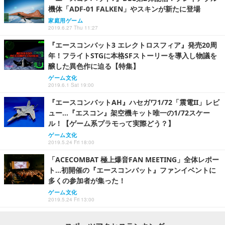
機体「ADF-01 FALKEN」やスキンが新たに登場
家庭用ゲーム
2019.6.27 Thu 11:27
『エースコンバット3 エレクトロスフィア』発売20周
年！フライトSTGに本格SFストーリーを導入し物議を
醸した異色作に迫る【特集】
ゲーム文化
2019.6.1 Sat 19:00
『エースコンバットAH』ハセガワ1/72「震電II」レビ
ュー…『エスコン』架空機キット唯一の1/72スケー
ル！【ゲーム系プラモって実際どう？】
ゲーム文化
2019.5.24 Fri 18:00
「ACECOMBAT 極上爆音FAN MEETING」全体レポー
ト…初開催の『エースコンバット』ファンイベントに
多くの参加者が集った！
ゲーム文化
2019.5.24 Fri 13:00