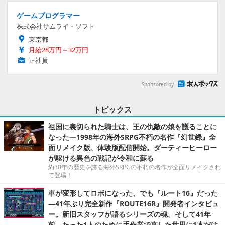
ゲームプログラマー
株式会社サムライ・ソフト
東京都
月給28万円～32万円
正社員
Sponsored by
トピックス
祖国に裏切られた騎士は、王の仇敵の娘を護ることに
なった―1998年の海外SRPG不朽の名作『幻世録』全
面リメイク版、体験版配信開始。ダーティーヒーロー
が駆ける異色の戦記が令和に蘇る
約30年の歴史を誇る海外SRPGの不朽の名作が全面リメイクされ
て登場！
車が変形してロボになった、でも『ルート16』だった
―41年ぶり完全新作『ROUTE16R』開発者インタビュ
ー。新旧スタッフが語るシリーズの魂。そして41年
前、たった1人のために手作業で直した世界に1本だけ