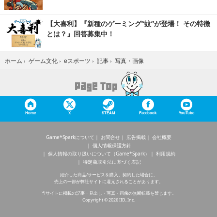
【大喜利】『新種のゲーミング“蚊”が登場！ その特徴
とは？』回答募集中！
写真・画像
ホーム
›
ゲーム文化
›
eスポーツ
›
記事
›
Home
X
STEAM
Facebook
YouTube
Game*Sparkについて
お問合せ
広告掲載
会社概要
個人情報保護方針
個人情報の取り扱いについて（Game*Spark）
利用規約
特定商取引法に基づく表記
紹介した商品/サービスを購入、契約した場合に、
売上の一部が弊社サイトに還元されることがあります。
当サイトに掲載の記事・見出し・写真・画像の無断転載を禁じます。
Copyright © 2026 IID, Inc.