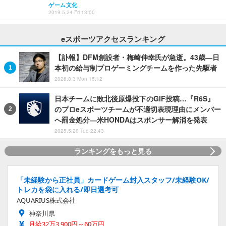
ゲーム文化
2019.5.24 Fri 13:00
eスポーツアクセスランキング
【訃報】DFM創設者・梅崎伸幸氏が急逝。43歳―日
本初の給与制プロゲーミングチームを作った先駆者
2026.8.3 Mon 15:12
日本チームに敗北後原爆投下のGIF投稿…『R6S』
のプロeスポーツチームが不適切表現理由にメンバー
へ罰金処分―米HONDAはスポンサー解消を発表
2025.5.20 Tue 22:43
ランキングをもっと見る
「未経験から正社員」カードゲーム封入スタッフ/未経験OK/
トレカを袋に入れる/即日選考可
AQUARIUS株式会社
神奈川県
月給32万3,900円～60万円