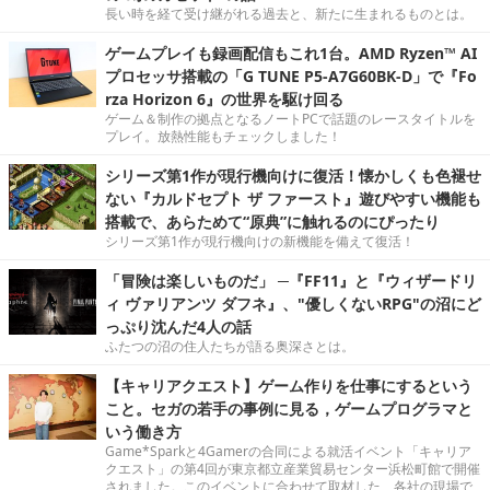
長い時を経て受け継がれる過去と、新たに生まれるものとは。
ゲームプレイも録画配信もこれ1台。AMD Ryzen™ AI
プロセッサ搭載の「G TUNE P5-A7G60BK-D」で『Fo
rza Horizon 6』の世界を駆け回る
ゲーム＆制作の拠点となるノートPCで話題のレースタイトルを
プレイ。放熱性能もチェックしました！
シリーズ第1作が現行機向けに復活！懐かしくも色褪せ
ない『カルドセプト ザ ファースト』遊びやすい機能も
搭載で、あらためて“原典”に触れるのにぴったり
シリーズ第1作が現行機向けの新機能を備えて復活！
「冒険は楽しいものだ」 ─『FF11』と『ウィザードリ
ィ ヴァリアンツ ダフネ』、"優しくないRPG"の沼にど
っぷり沈んだ4人の話
ふたつの沼の住人たちが語る奥深さとは。
【キャリアクエスト】ゲーム作りを仕事にするという
こと。セガの若手の事例に見る，ゲームプログラマと
いう働き方
Game*Sparkと4Gamerの合同による就活イベント「キャリア
クエスト」の第4回が東京都立産業貿易センター浜松町館で開催
されました。このイベントに合わせて取材した、各社の現場で