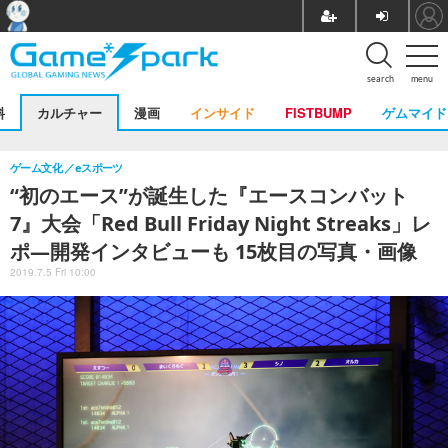
search
menu
料
カルチャー
漫画
インサイド
FISTBUMP
ゲムマイド
ゲーム文化
eスポーツ
“初のエース”が誕生した『エースコンバット
7』大会「Red Bull Friday Night Streaks」レ
ポ―開発インタビューも 15枚目の写真・画像
2019.7.5 Fri 10:00