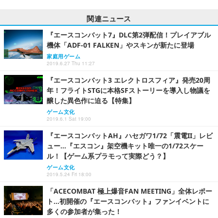
関連ニュース
『エースコンバット7』DLC第2弾配信！プレイアブル
機体「ADF-01 FALKEN」やスキンが新たに登場
家庭用ゲーム
2019.6.27 Thu 11:27
『エースコンバット3 エレクトロスフィア』発売20周
年！フライトSTGに本格SFストーリーを導入し物議を
醸した異色作に迫る【特集】
ゲーム文化
2019.6.1 Sat 19:00
『エースコンバットAH』ハセガワ1/72「震電II」レビ
ュー…『エスコン』架空機キット唯一の1/72スケー
ル！【ゲーム系プラモって実際どう？】
ゲーム文化
2019.5.24 Fri 18:00
「ACECOMBAT 極上爆音FAN MEETING」全体レポー
ト…初開催の『エースコンバット』ファンイベントに
多くの参加者が集った！