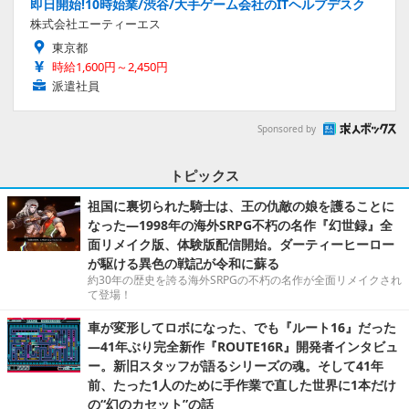
即日開始!10時始業/渋谷/大手ゲーム会社のITヘルプデスク
株式会社エーティーエス
東京都
時給1,600円～2,450円
派遣社員
Sponsored by
トピックス
祖国に裏切られた騎士は、王の仇敵の娘を護ることに
なった―1998年の海外SRPG不朽の名作『幻世録』全
面リメイク版、体験版配信開始。ダーティーヒーロー
が駆ける異色の戦記が令和に蘇る
約30年の歴史を誇る海外SRPGの不朽の名作が全面リメイクされ
て登場！
車が変形してロボになった、でも『ルート16』だった
―41年ぶり完全新作『ROUTE16R』開発者インタビュ
ー。新旧スタッフが語るシリーズの魂。そして41年
前、たった1人のために手作業で直した世界に1本だけ
の“幻のカセット”の話