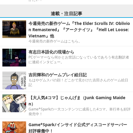
連載・注目記事
今週発売の新作ゲーム『The Elder Scrolls IV: Oblivio
n Remastered』『アークナイツ』『Hell Let Loose:
Vietnam』他
今週発売の新作ゲームはこちら。
有志日本語化の現場から
PCゲーマーなら何かとお世話になっているであろう有志翻訳者
に連続インタビュー。
吉田輝和のゲームプレイ絵日記
もはやゲムスパの顔！どこかで見かけた吉田さんのゲーム絵日
記
【大人気4コマ】じゃんげま（Junk Gaming Maide
n）
Game*Sparkの一大コンテンツに成長した4コマ。単行本も好評
発売中！
Game*Spark/インサイド公式ディスコードサーバー
好評稼働中！