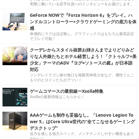
実際に働いている若手社員へのインタビューをお届けします。
GeForce NOWで『Forza Horizon 6』をプレイ。ハ
ンドルコントローラー×クラウドゲーミングの底力を体
感
体感的にラグはほぼ無し。グラフィックスはもちろん最高設定
でプレイ可能！
クーデレからスタイル抜群お姉さんまでよりどりみど
りな人外娘たちとホテル経営しよう！「クトゥルフ×美
少女」テーマのADV『ヨグ=ソトースの庭』が日本語
対応
ツンデレドラゴン娘や無口な複眼死神美少女など、属性てんこ
もりのヒロインたちがアツい！
ゲームコマースの最前線ーXsolla特集
Xsollaの最新情報はこちらから！
AAAゲームも制作も妥協なし。「Lenovo Legion To
wer 5」はCore Ultra世代の“全てこなせるゲーミング
デスクトップ”
迫力を感じる強力スペック。メンテナンスしやすい構造もあり
がたい！