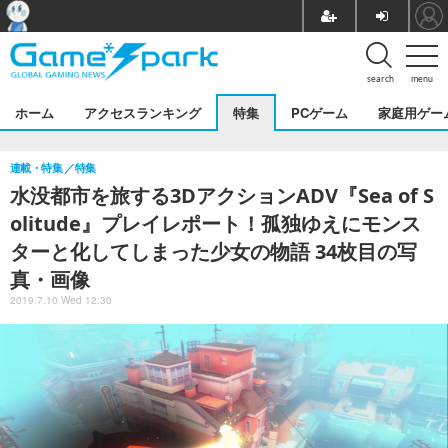
search
menu
ホーム
アクセスランキング
特集
PCゲーム
家庭用ゲー
連載・特集
特集
水没都市を旅する3DアクションADV『Sea of S
olitude』プレイレポート！孤独ゆえにモンス
ターと化してしまった少女の物語 34枚目の写
真・画像
2019.7.10 Wed 12:30