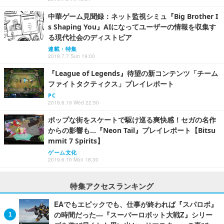
中華ゲーム見聞録：ネット監視シミュ『Big Brother I
s Shaping You』AIになってユーザーの情報を収集す
る現代社会のディストピア
連載・特集
2019.7.7 Sun 19:00
『League of Legends』待望の新コンテンツ「チーム
ファイトタクティクス」プレイレポート
PC
2019.6.19 Wed 22:50
ポップな街をスケートで駆け巡る爽快感！セガの名作
からの影響も…『Neon Tail』プレイレポート【Bitsu
mmit 7 Spirits】
ゲーム文化
2019.6.10 Mon 18:30
特集アクセスランキング
EAでもエピックでも、仕事が終われば『スパロボ』
の時間だった―『スーパーロボット大戦Z』シリー