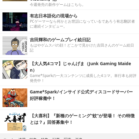
今週発売の新作ゲームはこちら。
有志日本語化の現場から
PCゲーマーなら何かとお世話になっているであろう有志翻訳者
に連続インタビュー。
吉田輝和のゲームプレイ絵日記
もはやゲムスパの顔！どこかで見かけた吉田さんのゲーム絵日
記
【大人気4コマ】じゃんげま（Junk Gaming Maide
n）
Game*Sparkの一大コンテンツに成長した4コマ。単行本も好評
発売中！
Game*Spark/インサイド公式ディスコードサーバー
好評稼働中！
【大喜利】『新種のゲーミング“蚊”が登場！ その特徴
とは？』回答募集中！