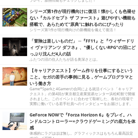
プレイ。放熱性能もチェックしました！
シリーズ第1作が現行機向けに復活！懐かしくも色褪せ
ない『カルドセプト ザ ファースト』遊びやすい機能も
搭載で、あらためて“原典”に触れるのにぴったり
シリーズ第1作が現行機向けの新機能を備えて復活！
「冒険は楽しいものだ」 ─『FF11』と『ウィザードリ
ィ ヴァリアンツ ダフネ』、"優しくないRPG"の沼にど
っぷり沈んだ4人の話
ふたつの沼の住人たちが語る奥深さとは。
【キャリアクエスト】ゲーム作りを仕事にするという
こと。セガの若手の事例に見る，ゲームプログラマと
いう働き方
Game*Sparkと4Gamerの合同による就活イベント「キャリア
クエスト」の第4回が東京都立産業貿易センター浜松町館で開催
されました。このイベントに合わせて取材した、各社の現場で
実際に働いている若手社員へのインタビューをお届けします。
GeForce NOWで『Forza Horizon 6』をプレイ。ハ
ンドルコントローラー×クラウドゲーミングの底力を体
感
体感的にラグはほぼ無し。グラフィックスはもちろん最高設定