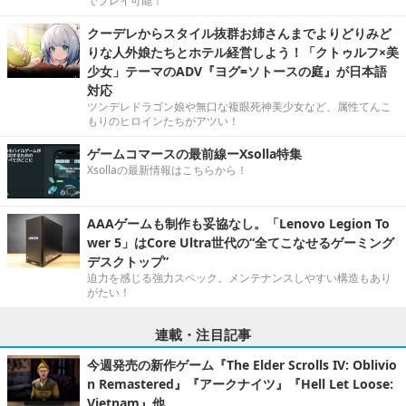
でプレイ可能！
クーデレからスタイル抜群お姉さんまでよりどりみど
りな人外娘たちとホテル経営しよう！「クトゥルフ×美
少女」テーマのADV『ヨグ=ソトースの庭』が日本語
対応
ツンデレドラゴン娘や無口な複眼死神美少女など、属性てんこ
もりのヒロインたちがアツい！
ゲームコマースの最前線ーXsolla特集
Xsollaの最新情報はこちらから！
AAAゲームも制作も妥協なし。「Lenovo Legion To
wer 5」はCore Ultra世代の“全てこなせるゲーミング
デスクトップ”
迫力を感じる強力スペック。メンテナンスしやすい構造もあり
がたい！
連載・注目記事
今週発売の新作ゲーム『The Elder Scrolls IV: Oblivio
n Remastered』『アークナイツ』『Hell Let Loose:
Vietnam』他