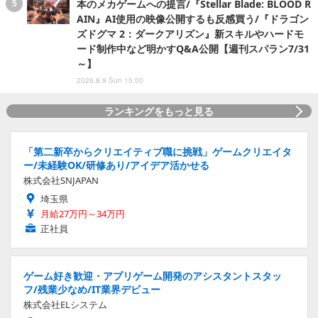
本のメカゲームへの提言/『Stellar Blade: BLOOD R
AIN』AI使用の映像公開するも反感買う/『ドラゴン
ズドグマ 2：ダークアリズン』新スキルやハードモ
ード制作中など明かすQ&A公開【週刊スパラン7/31
～】
2026.8.9 Sun 15:00
ランキングをもっと見る
「第二新卒からクリエイティブ職に挑戦」ゲームクリエイタ
ー/未経験OK/研修あり/アイデア活かせる
株式会社SNJAPAN
埼玉県
月給27万円～34万円
正社員
ゲーム好き歓迎・アプリゲーム開発のアシスタントスタッ
フ/残業少なめ/IT業界デビュー
株式会社ELシステム