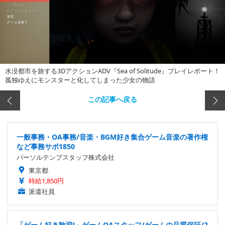
水没都市を旅する3DアクションADV『Sea of Solitude』プレイレポート！
孤独ゆえにモンスターと化してしまった少女の物語
この記事へ戻る
一般事務・OA事務/音楽・BGM好き集合ゲーム音楽の著作権
など事務サポ1850
パーソルテンプスタッフ株式会社
東京都
時給1,850円
派遣社員
「ゲーム好き歓迎!」ゲームQAスタッフ/ゲームの品質保証/2