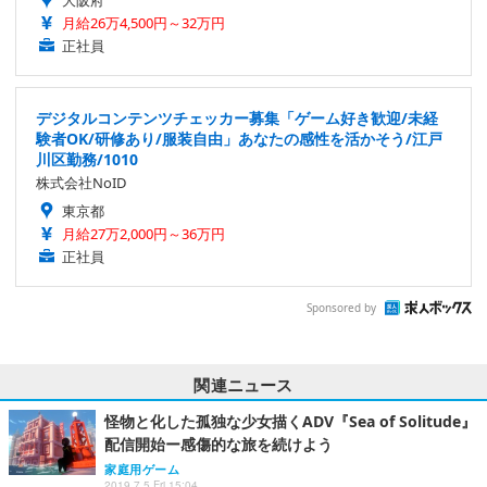
月給26万4,500円～32万円
正社員
デジタルコンテンツチェッカー募集「ゲーム好き歓迎/未経
験者OK/研修あり/服装自由」あなたの感性を活かそう/江戸
川区勤務/1010
株式会社NoID
東京都
月給27万2,000円～36万円
正社員
Sponsored by
関連ニュース
怪物と化した孤独な少女描くADV『Sea of Solitude』
配信開始ー感傷的な旅を続けよう
家庭用ゲーム
2019.7.5 Fri 15:04