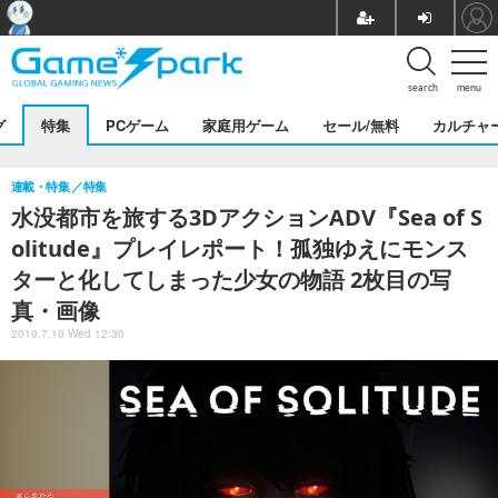
search
menu
グ
特集
PCゲーム
家庭用ゲーム
セール/無料
カルチャ
連載・特集
特集
水没都市を旅する3DアクションADV『Sea of S
olitude』プレイレポート！孤独ゆえにモンス
ターと化してしまった少女の物語 2枚目の写
真・画像
2019.7.10 Wed 12:30