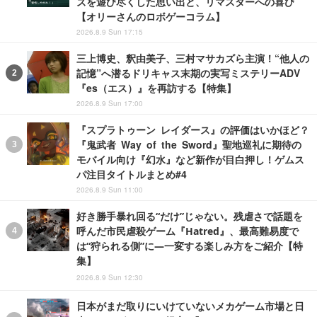
ズを遊び尽くした思い出と、リマスターへの喜び
【オリーさんのロボゲーコラム】
2026.8.9 Sun 17:15
三上博史、釈由美子、三村マサカズら主演！“他人の
記憶”へ潜るドリキャス末期の実写ミステリーADV
『es（エス）』を再訪する【特集】
2026.8.9 Sun 17:00
『スプラトゥーン レイダース』の評価はいかほど？
『鬼武者 Way of the Sword』聖地巡礼に期待の
モバイル向け『幻水』など新作が目白押し！ゲムス
パ注目タイトルまとめ#4
2026.8.9 Sun 11:00
好き勝手暴れ回る“だけ”じゃない。残虐さで話題を
呼んだ市民虐殺ゲーム『Hatred』、最高難易度で
は“狩られる側”に―一変する楽しみ方をご紹介【特
集】
2026.8.9 Sun 12:30
日本がまだ取りにいけていないメカゲーム市場と日