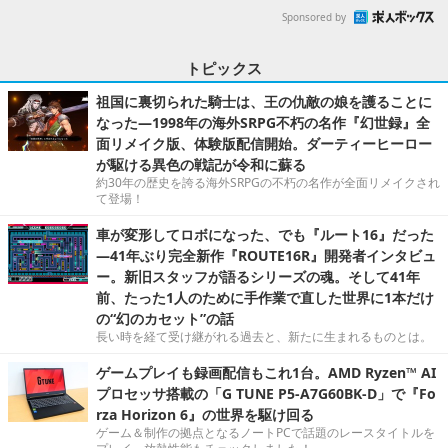
Sponsored by
トピックス
祖国に裏切られた騎士は、王の仇敵の娘を護ることに
なった―1998年の海外SRPG不朽の名作『幻世録』全
面リメイク版、体験版配信開始。ダーティーヒーロー
が駆ける異色の戦記が令和に蘇る
約30年の歴史を誇る海外SRPGの不朽の名作が全面リメイクされ
て登場！
車が変形してロボになった、でも『ルート16』だった
―41年ぶり完全新作『ROUTE16R』開発者インタビュ
ー。新旧スタッフが語るシリーズの魂。そして41年
前、たった1人のために手作業で直した世界に1本だけ
の“幻のカセット”の話
長い時を経て受け継がれる過去と、新たに生まれるものとは。
ゲームプレイも録画配信もこれ1台。AMD Ryzen™ AI
プロセッサ搭載の「G TUNE P5-A7G60BK-D」で『Fo
rza Horizon 6』の世界を駆け回る
ゲーム＆制作の拠点となるノートPCで話題のレースタイトルを