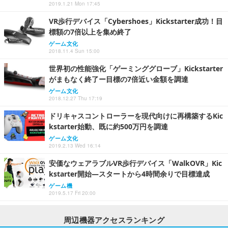
2019.1.21 Mon 17:45
VR歩行デバイス「Cybershoes」Kickstarter成功！目
標額の7倍以上を集め終了
ゲーム文化
2018.11.4 Sun 15:00
世界初の性能強化「ゲーミンググローブ」Kickstarter
がまもなく終了ー目標の7倍近い金額を調達
ゲーム文化
2018.12.27 Thu 17:19
ドリキャスコントローラーを現代向けに再構築するKic
kstarter始動、既に約500万円を調達
ゲーム文化
2019.2.13 Wed 16:14
安価なウェアラブルVR歩行デバイス「WalkOVR」Kic
kstarter開始―スタートから4時間余りで目標達成
ゲーム機
2019.5.17 Fri 20:00
周辺機器アクセスランキング