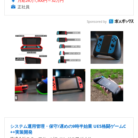
月給26万1,500円～32万円
正社員
Sponsored by
システム運用管理・保守/遅めの9時半始業 UE5格闘ゲームC
++実装開発