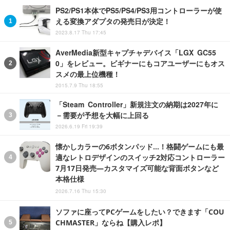
PS2/PS1本体でPS5/PS4/PS3用コントローラーが使
える変換アダプタの発売日が決定！
2023.8.17 Thu 17:45
AverMedia新型キャプチャデバイス「LGX GC55
0」をレビュー。ビギナーにもコアユーザーにもオス
スメの最上位機種！
2015.7.9 Thu 18:55
「Steam Controller」新規注文の納期は2027年に
－需要が予想を大幅に上回る
2026.6.19 Fri 19:39
懐かしカラーの6ボタンパッド…！格闘ゲームにも最
適なレトロデザインのスイッチ2対応コントローラー
7月17日発売―カスタマイズ可能な背面ボタンなど
本格仕様
2026.7.16 Thu 15:30
ソファに座ってPCゲームをしたい？できます「COU
CHMASTER」ならね【購入レポ】