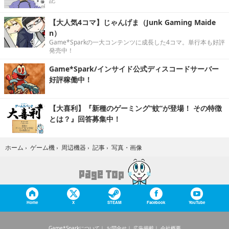
記
【大人気4コマ】じゃんげま（Junk Gaming Maide
n）
Game*Sparkの一大コンテンツに成長した4コマ。単行本も好評
発売中！
Game*Spark/インサイド公式ディスコードサーバー
好評稼働中！
【大喜利】『新種のゲーミング“蚊”が登場！ その特徴
とは？』回答募集中！
写真・画像
ホーム
›
ゲーム機
›
周辺機器
›
記事
›
Home
X
STEAM
Facebook
YouTube
Game*Sparkについて
お問合せ
広告掲載
会社概要