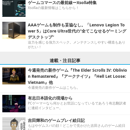
ゲームコマースの最前線ーXsolla特集
Xsollaの最新情報はこちらから！
AAAゲームも制作も妥協なし。「Lenovo Legion To
wer 5」はCore Ultra世代の“全てこなせるゲーミング
デスクトップ”
迫力を感じる強力スペック。メンテナンスしやすい構造もあり
がたい！
連載・注目記事
今週発売の新作ゲーム『The Elder Scrolls IV: Oblivio
n Remastered』『アークナイツ』『Hell Let Loose:
Vietnam』他
今週発売の新作ゲームはこちら。
有志日本語化の現場から
PCゲーマーなら何かとお世話になっているであろう有志翻訳者
に連続インタビュー。
吉田輝和のゲームプレイ絵日記
もはやゲムスパの顔！どこかで見かけた吉田さんのゲーム絵日