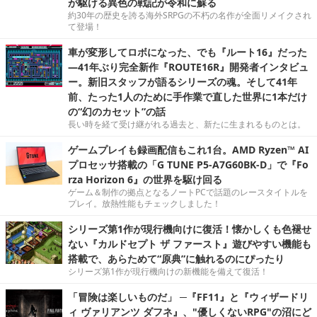
が駆ける異色の戦記が令和に蘇る
約30年の歴史を誇る海外SRPGの不朽の名作が全面リメイクされ
て登場！
車が変形してロボになった、でも『ルート16』だった
―41年ぶり完全新作『ROUTE16R』開発者インタビュ
ー。新旧スタッフが語るシリーズの魂。そして41年
前、たった1人のために手作業で直した世界に1本だけ
の“幻のカセット”の話
長い時を経て受け継がれる過去と、新たに生まれるものとは。
ゲームプレイも録画配信もこれ1台。AMD Ryzen™ AI
プロセッサ搭載の「G TUNE P5-A7G60BK-D」で『Fo
rza Horizon 6』の世界を駆け回る
ゲーム＆制作の拠点となるノートPCで話題のレースタイトルを
プレイ。放熱性能もチェックしました！
シリーズ第1作が現行機向けに復活！懐かしくも色褪せ
ない『カルドセプト ザ ファースト』遊びやすい機能も
搭載で、あらためて“原典”に触れるのにぴったり
シリーズ第1作が現行機向けの新機能を備えて復活！
「冒険は楽しいものだ」 ─『FF11』と『ウィザードリ
ィ ヴァリアンツ ダフネ』、"優しくないRPG"の沼にど