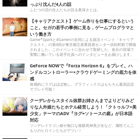
っぷり沈んだ4人の話
ふたつの沼の住人たちが語る奥深さとは。
【キャリアクエスト】ゲーム作りを仕事にするという
こと。セガの若手の事例に見る，ゲームプログラマと
いう働き方
Game*Sparkと4Gamerの合同による就活イベント「キャリア
クエスト」の第4回が東京都立産業貿易センター浜松町館で開催
されました。このイベントに合わせて取材した、各社の現場で
実際に働いている若手社員へのインタビューをお届けします。
GeForce NOWで『Forza Horizon 6』をプレイ。ハ
ンドルコントローラー×クラウドゲーミングの底力を体
感
体感的にラグはほぼ無し。グラフィックスはもちろん最高設定
でプレイ可能！
クーデレからスタイル抜群お姉さんまでよりどりみど
りな人外娘たちとホテル経営しよう！「クトゥルフ×美
少女」テーマのADV『ヨグ=ソトースの庭』が日本語
対応
ツンデレドラゴン娘や無口な複眼死神美少女など、属性てんこ
もりのヒロインたちがアツい！