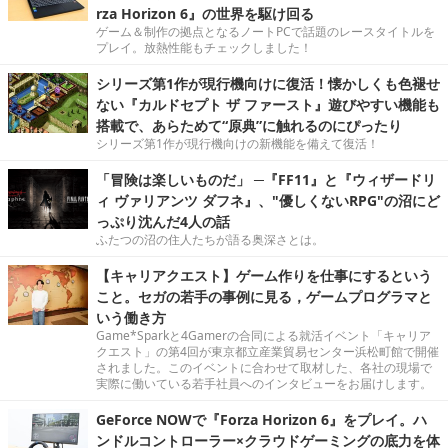
rza Horizon 6』の世界を駆け回る
ゲーム＆制作の拠点となるノートPCで話題のレースタイトルを
プレイ。放熱性能もチェックしました！
シリーズ第1作が現行機向けに復活！懐かしくも色褪せ
ない『カルドセプト ザ ファースト』遊びやすい機能も
搭載で、あらためて“原典”に触れるのにぴったり
シリーズ第1作が現行機向けの新機能を備えて復活！
「冒険は楽しいものだ」 ─『FF11』と『ウィザードリ
ィ ヴァリアンツ ダフネ』、"優しくないRPG"の沼にど
っぷり沈んだ4人の話
ふたつの沼の住人たちが語る奥深さとは。
【キャリアクエスト】ゲーム作りを仕事にするという
こと。セガの若手の事例に見る，ゲームプログラマと
いう働き方
Game*Sparkと4Gamerの合同による就活イベント「キャリア
クエスト」の第4回が東京都立産業貿易センター浜松町館で開催
されました。このイベントに合わせて取材した、各社の現場で
実際に働いている若手社員へのインタビューをお届けします。
GeForce NOWで『Forza Horizon 6』をプレイ。ハ
ンドルコントローラー×クラウドゲーミングの底力を体