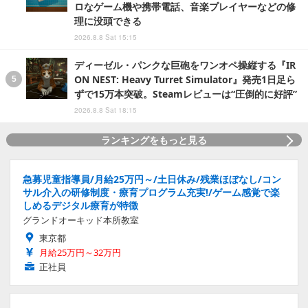
ロなゲーム機や携帯電話、音楽プレイヤーなどの修
理に没頭できる
2026.8.8 Sat 15:15
ディーゼル・パンクな巨砲をワンオペ操縦する『IR
ON NEST: Heavy Turret Simulator』発売1日足ら
ずで15万本突破。Steamレビューは“圧倒的に好評”
2026.8.8 Sat 18:15
ランキングをもっと見る
急募児童指導員/月給25万円～/土日休み/残業ほぼなし/コン
サル介入の研修制度・療育プログラム充実!/ゲーム感覚で楽
しめるデジタル療育が特徴
グランドオーキッド本所教室
東京都
月給25万円～32万円
正社員