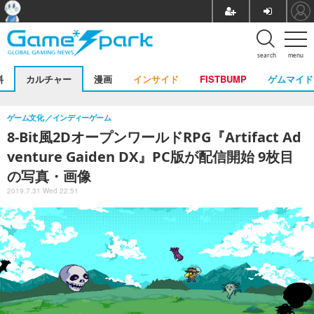
search
menu
料
カルチャー
漫画
インサイド
FISTBUMP
ゲムマイド
ゲーム文化
インディーゲーム
8-Bit風2DオープンワールドRPG『Artifact Ad
venture Gaiden DX』PC版が配信開始 9枚目
の写真・画像
2019.7.31 Wed 22:51