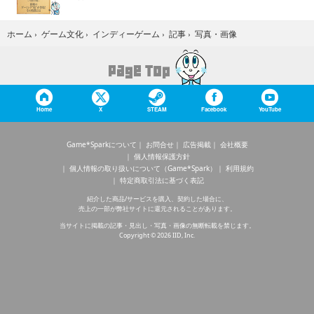
写真・画像
ホーム
›
ゲーム文化
›
インディーゲーム
›
記事
›
Home
X
STEAM
Facebook
YouTube
Game*Sparkについて
お問合せ
広告掲載
会社概要
個人情報保護方針
個人情報の取り扱いについて（Game*Spark）
利用規約
特定商取引法に基づく表記
紹介した商品/サービスを購入、契約した場合に、
売上の一部が弊社サイトに還元されることがあります。
当サイトに掲載の記事・見出し・写真・画像の無断転載を禁じます。
Copyright © 2026 IID, Inc.