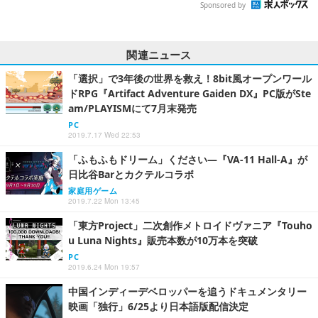
Sponsored by
関連ニュース
「選択」で3年後の世界を救え！8bit風オープンワール
ドRPG『Artifact Adventure Gaiden DX』PC版がSte
am/PLAYISMにて7月末発売
PC
2019.7.17 Wed 22:53
「ふもふもドリーム」ください―『VA-11 Hall-A』が
日比谷Barとカクテルコラボ
家庭用ゲーム
2019.7.22 Mon 13:45
「東方Project」二次創作メトロイドヴァニア『Touho
u Luna Nights』販売本数が10万本を突破
PC
2019.6.24 Mon 19:57
中国インディーデベロッパーを追うドキュメンタリー
映画「独行」6/25より日本語版配信決定