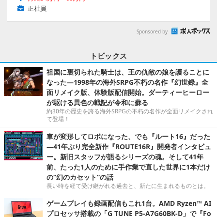
正社員
Sponsored by
トピックス
祖国に裏切られた騎士は、王の仇敵の娘を護ることに
なった―1998年の海外SRPG不朽の名作『幻世録』全
面リメイク版、体験版配信開始。ダーティーヒーロー
が駆ける異色の戦記が令和に蘇る
約30年の歴史を誇る海外SRPGの不朽の名作が全面リメイクされ
て登場！
車が変形してロボになった、でも『ルート16』だった
―41年ぶり完全新作『ROUTE16R』開発者インタビュ
ー。新旧スタッフが語るシリーズの魂。そして41年
前、たった1人のために手作業で直した世界に1本だけ
の“幻のカセット”の話
長い時を経て受け継がれる過去と、新たに生まれるものとは。
ゲームプレイも録画配信もこれ1台。AMD Ryzen™ AI
プロセッサ搭載の「G TUNE P5-A7G60BK-D」で『Fo