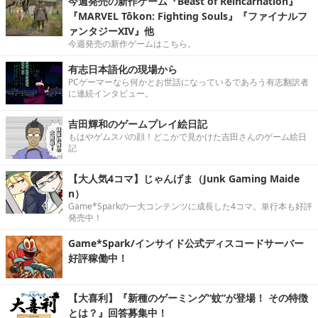
今週発売の新作ゲーム『Beast of Reincarnation』
『MARVEL Tōkon: Fighting Souls』『ファイナルフ
ァンタジーXIV』他
今週発売の新作ゲームはこちら。
有志日本語化の現場から
PCゲーマーなら何かとお世話になっているであろう有志翻訳者
に連続インタビュー。
吉田輝和のゲームプレイ絵日記
もはやゲムスパの顔！どこかで見かけた吉田さんのゲーム絵日
記
【大人気4コマ】じゃんげま（Junk Gaming Maide
n）
Game*Sparkの一大コンテンツに成長した4コマ。単行本も好評
発売中！
Game*Spark/インサイド公式ディスコードサーバー
好評稼働中！
【大喜利】『新種のゲーミング“蚊”が登場！ その特徴
とは？』回答募集中！