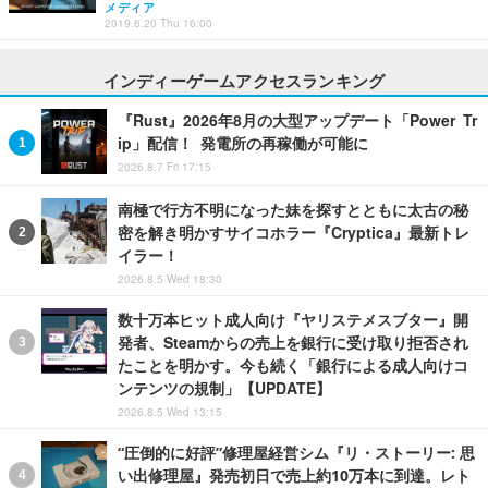
メディア
2019.6.20 Thu 16:00
インディーゲームアクセスランキング
『Rust』2026年8月の大型アップデート「Power Tr
ip」配信！ 発電所の再稼働が可能に
2026.8.7 Fri 17:15
南極で行方不明になった妹を探すとともに太古の秘
密を解き明かすサイコホラー『Cryptica』最新トレ
イラー！
2026.8.5 Wed 18:30
数十万本ヒット成人向け『ヤリステメスブター』開
発者、Steamからの売上を銀行に受け取り拒否され
たことを明かす。今も続く「銀行による成人向けコ
ンテンツの規制」【UPDATE】
2026.8.5 Wed 13:15
“圧倒的に好評”修理屋経営シム『リ・ストーリー: 思
い出修理屋』発売初日で売上約10万本に到達。レト