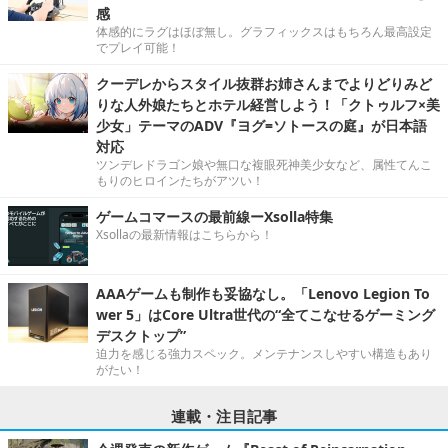
感
体感的にラグはほぼ無し。グラフィックスはもちろん最高設定
でプレイ可能！
クーデレからスタイル抜群お姉さんまでよりどりみど
りな人外娘たちとホテル経営しよう！「クトゥルフ×美
少女」テーマのADV『ヨグ=ソトースの庭』が日本語
対応
ツンデレドラゴン娘や無口な複眼死神美少女など、属性てんこ
もりのヒロインたちがアツい！
ゲームコマースの最前線ーXsolla特集
Xsollaの最新情報はこちらから！
AAAゲームも制作も妥協なし。「Lenovo Legion To
wer 5」はCore Ultra世代の“全てこなせるゲーミング
デスクトップ”
迫力を感じる強力スペック。メンテナンスしやすい構造もあり
がたい！
連載・注目記事