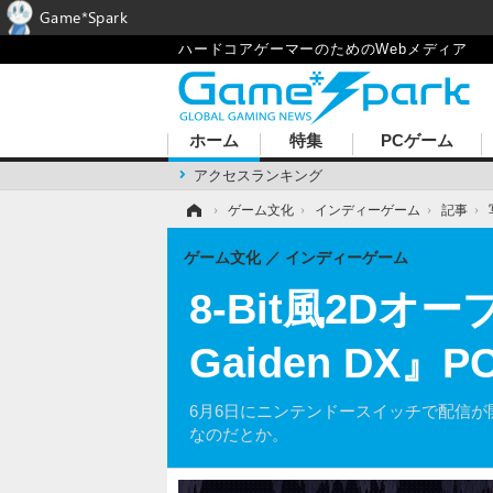
Game*Spark
ハードコアゲーマーのためのWebメディア
ホーム
特集
PCゲーム
アクセスランキング
ホーム
›
ゲーム文化
›
インディーゲーム
›
記事
›
ゲーム文化
インディーゲーム
8-Bit風2Dオープ
Gaiden DX
6月6日にニンテンドースイッチで配信が開始した
なのだとか。