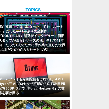
TOPICS
車が変形してロボになった、でも『ルート
16』だった―41年ぶり完全新作
『ROUTE16R』開発者インタビュー。新旧
スタッフが語るシリーズの魂。そして41年
前、たった1人のために手作業で直した世界
に1本だけの“幻のカセット”の話
ゲームプレイも録画配信もこれ1台。AMD
Ryzen™ AIプロセッサ搭載の「G TUNE P5-
A7G60BK-D」で『Forza Horizon 6』の世
界を駆け回る