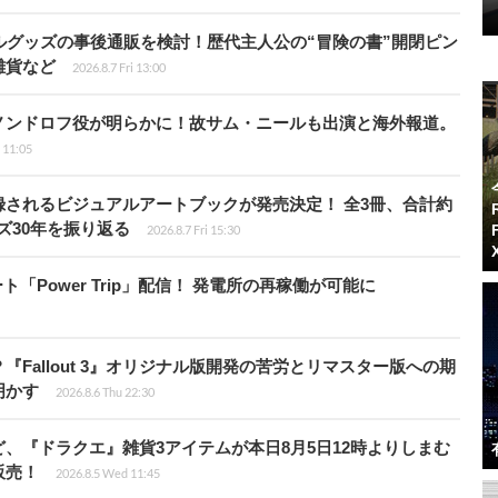
ルグッズの事後通販を検討！歴代主人公の“冒険の書”開閉ピン
雑貨など
2026.8.7 Fri 13:00
ノンドロフ役が明らかに！故サム・ニールも出演と海外報道。
i 11:05
されるビジュアルアートブックが発売決定！ 全3冊、合計約
ズ30年を振り返る
2026.8.7 Fri 15:30
ート「Power Trip」配信！ 発電所の再稼働が可能に
Fallout 3』オリジナル版開発の苦労とリマスター版への期
明かす
2026.8.6 Thu 22:30
、『ドラクエ』雑貨3アイテムが本日8月5日12時よりしまむ
販売！
2026.8.5 Wed 11:45