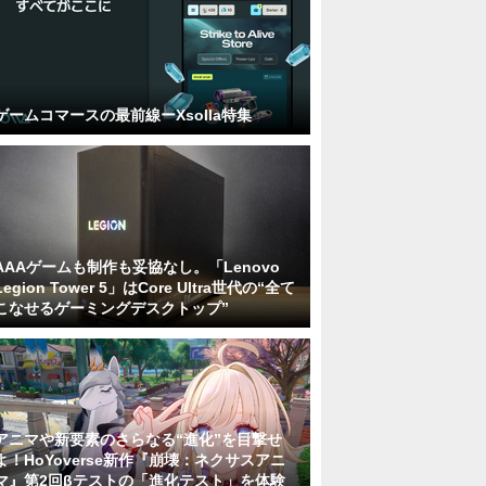
ゲームコマースの最前線ーXsolla特集
AAAゲームも制作も妥協なし。「Lenovo
Legion Tower 5」はCore Ultra世代の“全て
こなせるゲーミングデスクトップ”
アニマや新要素のさらなる“進化”を目撃せ
よ！HoYoverse新作『崩壊：ネクサスアニ
マ』第2回βテストの「進化テスト」を体験