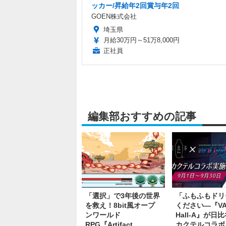
ッカー/昇給年2回賞与年2回
GOEN株式会社
埼玉県
月給30万円～51万8,000円
正社員
編集部おすすめの記事
「選択」で3年後の世界
「ふもふもドリ
を救え！8bit風オープ
ください―『VA-
ンワールド
Hall-A』が日比
RPG『Artifact
カクテルコラボ