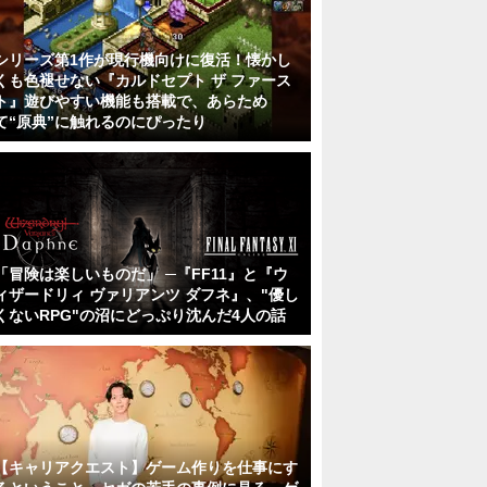
シリーズ第1作が現行機向けに復活！懐かし
くも色褪せない『カルドセプト ザ ファース
ト』遊びやすい機能も搭載で、あらため
て“原典”に触れるのにぴったり
「冒険は楽しいものだ」 ─『FF11』と『ウ
ィザードリィ ヴァリアンツ ダフネ』、"優し
くないRPG"の沼にどっぷり沈んだ4人の話
【キャリアクエスト】ゲーム作りを仕事にす