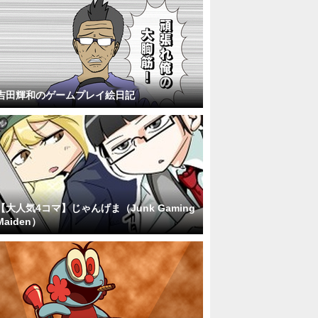
吉田輝和のゲームプレイ絵日記
【大人気4コマ】じゃんげま（Junk Gaming
Maiden）