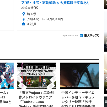
ア/寮・社宅・家賃補助あり/資格取得支援あり
株式会社RK
埼玉県
月給30万円～51万8,000円
正社員
Sponsored by
ーム」
「東方Project」二次創
中国インディーデベロ
11
作メトロイドヴァニア
ッパーを追うドキュメ
谷Barと
『Touhou Luna
ンタリー映画「独行」
Nights』販売本数が10
6/25より日本語版配信