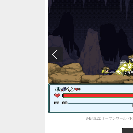
8-Bit風2DオープンワールドRPG『