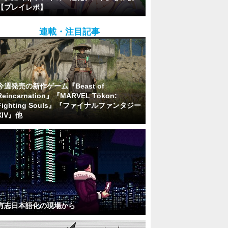
【プレイレポ】
連載・注目記事
今週発売の新作ゲーム『Beast of
Reincarnation』『MARVEL Tōkon:
Fighting Souls』『ファイナルファンタジー
XIV』他
有志日本語化の現場から