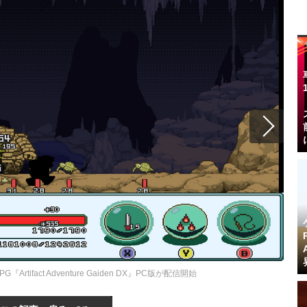
Artifact Adventure Gaiden DX』PC版が配信開始