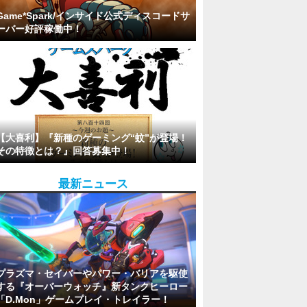
Game*Spark/インサイド公式ディスコードサ
ーバー好評稼働中！
【大喜利】『新種のゲーミング“蚊”が登場！
その特徴とは？』回答募集中！
最新ニュース
プラズマ・セイバーやパワー・バリアを駆使
する『オーバーウォッチ』新タンクヒーロー
「D.Mon」ゲームプレイ・トレイラー！