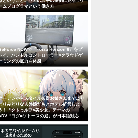
るということ。セガの若手の事例に見る，ゲ
ームプログラマという働き方
GeForce NOWで『Forza Horizon 6』をプ
レイ。ハンドルコントローラー×クラウドゲ
ーミングの底力を体感
クーデレからスタイル抜群お姉さんまでより
どりみどりな人外娘たちとホテル経営しよ
う！「クトゥルフ×美少女」テーマの
ADV『ヨグ=ソトースの庭』が日本語対応