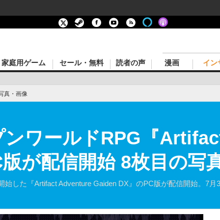
家庭用ゲーム
セール・無料
読者の声
漫画
イン
写真・画像
ンワールドRPG『Artifact 
』PC版が配信開始 8枚目の
『Artifact Adventure Gaiden DX』のPC版が配信開