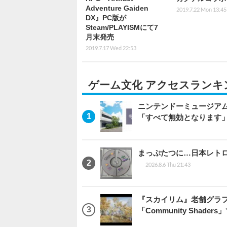
Adventure Gaiden
2019.7.22 Mon 13:45
DX』PC版が
Steam/PLAYISMにて7
月末発売
2019.7.17 Wed 22:53
ゲーム文化 アクセスランキ
ニンテンドーミュージア
「すべて無効となります
まっぷたつに…日本レト
2026.8.6 Thu 21:43
『スカイリム』老舗グラフ
「Community Sha