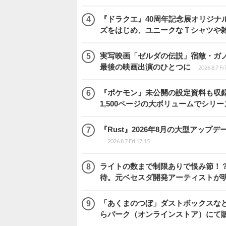
『ドラクエ』40周年記念展オリジナ
ズをはじめ、ユニークなＴシャツや
実写映画「ゼルダの伝説」宿敵・ガ
最後の映画出演のひとつに
2026.8.7 Fr
『ポケモン』未公開の設定資料も収録
1,500ページの大ボリュームでシリー
『Rust』2026年8月の大型アップデ
2026.8.7 Fri 17:15
ライトの数まで制限ありで恨み節！？『
待。元ベセスダ開発アーティストが
「あくまのつぼ」ダストボックスなど
らパーク（オンラインストア）にて