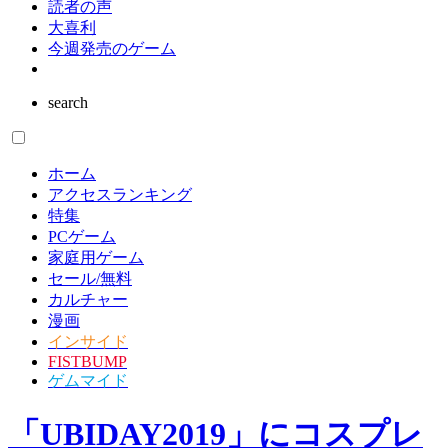
読者の声
大喜利
今週発売のゲーム
search
ホーム
アクセスランキング
特集
PCゲーム
家庭用ゲーム
セール/無料
カルチャー
漫画
インサイド
FISTBUMP
ゲムマイド
「UBIDAY2019」にコスプレ