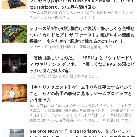
プロセッサ搭載の「G TUNE P5-A7G60BK-D」で『Fo
rza Horizon 6』の世界を駆け回る
ゲーム＆制作の拠点となるノートPCで話題のレースタイトルを
プレイ。放熱性能もチェックしました！
シリーズ第1作が現行機向けに復活！懐かしくも色褪せ
ない『カルドセプト ザ ファースト』遊びやすい機能も
搭載で、あらためて“原典”に触れるのにぴったり
シリーズ第1作が現行機向けの新機能を備えて復活！
「冒険は楽しいものだ」 ─『FF11』と『ウィザードリ
ィ ヴァリアンツ ダフネ』、"優しくないRPG"の沼にど
っぷり沈んだ4人の話
ふたつの沼の住人たちが語る奥深さとは。
【キャリアクエスト】ゲーム作りを仕事にするという
こと。セガの若手の事例に見る，ゲームプログラマと
いう働き方
Game*Sparkと4Gamerの合同による就活イベント「キャリア
クエスト」の第4回が東京都立産業貿易センター浜松町館で開催
されました。このイベントに合わせて取材した、各社の現場で
実際に働いている若手社員へのインタビューをお届けします。
GeForce NOWで『Forza Horizon 6』をプレイ。ハ