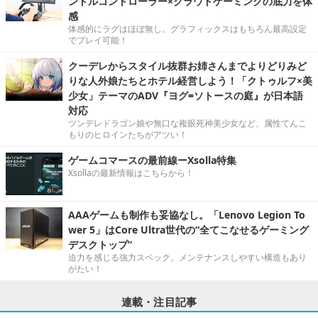
ンドルコントローラー×クラウドゲーミングの底力を体
感
体感的にラグはほぼ無し。グラフィックスはもちろん最高設定
でプレイ可能！
クーデレからスタイル抜群お姉さんまでよりどりみど
りな人外娘たちとホテル経営しよう！「クトゥルフ×美
少女」テーマのADV『ヨグ=ソトースの庭』が日本語
対応
ツンデレドラゴン娘や無口な複眼死神美少女など、属性てんこ
もりのヒロインたちがアツい！
ゲームコマースの最前線ーXsolla特集
Xsollaの最新情報はこちらから！
AAAゲームも制作も妥協なし。「Lenovo Legion To
wer 5」はCore Ultra世代の“全てこなせるゲーミング
デスクトップ”
迫力を感じる強力スペック。メンテナンスしやすい構造もあり
がたい！
連載・注目記事