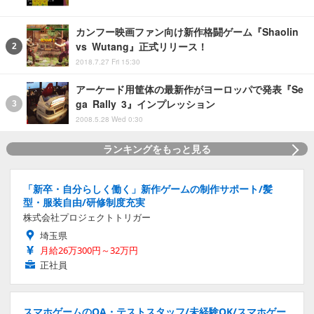
カンフー映画ファン向け新作格闘ゲーム『Shaolin
vs Wutang』正式リリース！
2018.7.27 Fri 15:30
アーケード用筐体の最新作がヨーロッパで発表『Se
ga Rally 3』インプレッション
2008.5.28 Wed 0:30
ランキングをもっと見る
「新卒・自分らしく働く」新作ゲームの制作サポート/髪
型・服装自由/研修制度充実
株式会社プロジェクトトリガー
埼玉県
月給26万300円～32万円
正社員
スマホゲームのQA・テストスタッフ/未経験OK/スマホゲー