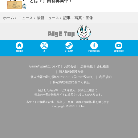
とは？』回答募集中！
写真・画像
ホーム
›
ニュース
›
最新ニュース
›
記事
›
Home
X
STEAM
Facebook
YouTube
Game*Sparkについて
お問合せ
広告掲載
会社概要
個人情報保護方針
個人情報の取り扱いについて（Game*Spark）
利用規約
特定商取引法に基づく表記
紹介した商品/サービスを購入、契約した場合に、
売上の一部が弊社サイトに還元されることがあります。
当サイトに掲載の記事・見出し・写真・画像の無断転載を禁じます。
Copyright © 2026 IID, Inc.