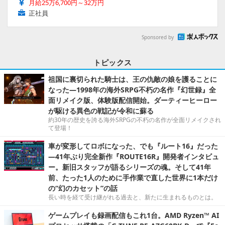
月給25万6,700円～32万円
正社員
Sponsored by
トピックス
祖国に裏切られた騎士は、王の仇敵の娘を護ることに
なった―1998年の海外SRPG不朽の名作『幻世録』全
面リメイク版、体験版配信開始。ダーティーヒーロー
が駆ける異色の戦記が令和に蘇る
約30年の歴史を誇る海外SRPGの不朽の名作が全面リメイクされ
て登場！
車が変形してロボになった、でも『ルート16』だった
―41年ぶり完全新作『ROUTE16R』開発者インタビュ
ー。新旧スタッフが語るシリーズの魂。そして41年
前、たった1人のために手作業で直した世界に1本だけ
の“幻のカセット”の話
長い時を経て受け継がれる過去と、新たに生まれるものとは。
ゲームプレイも録画配信もこれ1台。AMD Ryzen™ AI