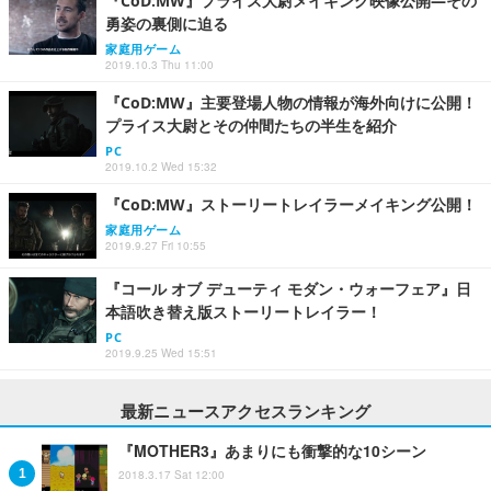
『CoD:MW』プライス大尉メイキング映像公開―その
勇姿の裏側に迫る
家庭用ゲーム
2019.10.3 Thu 11:00
『CoD:MW』主要登場人物の情報が海外向けに公開！
プライス大尉とその仲間たちの半生を紹介
PC
2019.10.2 Wed 15:32
『CoD:MW』ストーリートレイラーメイキング公開！
家庭用ゲーム
2019.9.27 Fri 10:55
『コール オブ デューティ モダン・ウォーフェア』日
本語吹き替え版ストーリートレイラー！
PC
2019.9.25 Wed 15:51
最新ニュースアクセスランキング
『MOTHER3』あまりにも衝撃的な10シーン
2018.3.17 Sat 12:00