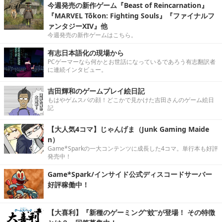
今週発売の新作ゲーム『Beast of Reincarnation』
『MARVEL Tōkon: Fighting Souls』『ファイナルフ
ァンタジーXIV』他
今週発売の新作ゲームはこちら。
有志日本語化の現場から
PCゲーマーなら何かとお世話になっているであろう有志翻訳者
に連続インタビュー。
吉田輝和のゲームプレイ絵日記
もはやゲムスパの顔！どこかで見かけた吉田さんのゲーム絵日
記
【大人気4コマ】じゃんげま（Junk Gaming Maide
n）
Game*Sparkの一大コンテンツに成長した4コマ。単行本も好評
発売中！
Game*Spark/インサイド公式ディスコードサーバー
好評稼働中！
【大喜利】『新種のゲーミング“蚊”が登場！ その特徴