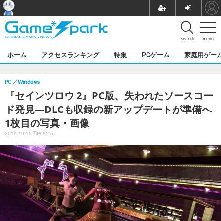
search
menu
ホーム
アクセスランキング
特集
PCゲーム
家庭用ゲー
PC
Windows
『セインツロウ 2』PC版、失われたソースコー
ド発見―DLCも収録の新アップデートが準備へ
1枚目の写真・画像
2019.10.15 Tue 8:45