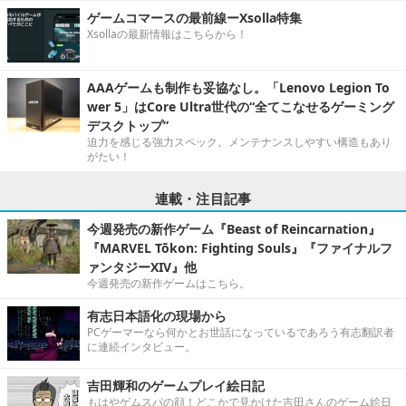
ゲームコマースの最前線ーXsolla特集
Xsollaの最新情報はこちらから！
AAAゲームも制作も妥協なし。「Lenovo Legion To
wer 5」はCore Ultra世代の“全てこなせるゲーミング
デスクトップ”
迫力を感じる強力スペック。メンテナンスしやすい構造もあり
がたい！
連載・注目記事
今週発売の新作ゲーム『Beast of Reincarnation』
『MARVEL Tōkon: Fighting Souls』『ファイナルフ
ァンタジーXIV』他
今週発売の新作ゲームはこちら。
有志日本語化の現場から
PCゲーマーなら何かとお世話になっているであろう有志翻訳者
に連続インタビュー。
吉田輝和のゲームプレイ絵日記
もはやゲムスパの顔！どこかで見かけた吉田さんのゲーム絵日