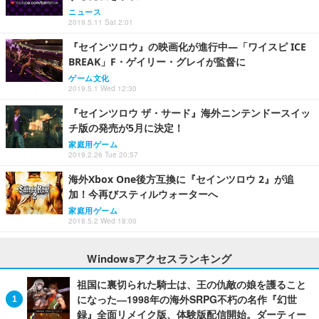
ニュース
2019.5.11 Sat 2:01
『セインツロウ』の映画化が進行中―「ワイスピ ICE
BREAK」F・ゲイリー・グレイが監督に
ゲーム文化
2019.5.1 Wed 12:30
『セインツロウ ザ・サード』海外ニンテンドースイッ
チ版の発売が5月に決定！
家庭用ゲーム
2019.2.26 Tue 20:57
海外Xbox One後方互換に『セインツロウ 2』が追
加！今再びスティルウォーターへ
家庭用ゲーム
2018.5.2 Wed 18:00
Windowsアクセスランキング
祖国に裏切られた騎士は、王の仇敵の娘を護ること
になった―1998年の海外SRPG不朽の名作『幻世
録』全面リメイク版、体験版配信開始。ダーティー