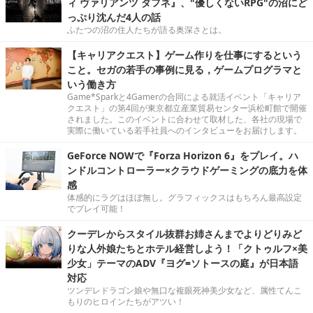
ィ ヴァリアンツ ダフネ』、"優しくないRPG"の沼にど
っぷり沈んだ4人の話
ふたつの沼の住人たちが語る奥深さとは。
【キャリアクエスト】ゲーム作りを仕事にするという
こと。セガの若手の事例に見る，ゲームプログラマと
いう働き方
Game*Sparkと4Gamerの合同による就活イベント「キャリア
クエスト」の第4回が東京都立産業貿易センター浜松町館で開催
されました。このイベントに合わせて取材した、各社の現場で
実際に働いている若手社員へのインタビューをお届けします。
GeForce NOWで『Forza Horizon 6』をプレイ。ハ
ンドルコントローラー×クラウドゲーミングの底力を体
感
体感的にラグはほぼ無し。グラフィックスはもちろん最高設定
でプレイ可能！
クーデレからスタイル抜群お姉さんまでよりどりみど
りな人外娘たちとホテル経営しよう！「クトゥルフ×美
少女」テーマのADV『ヨグ=ソトースの庭』が日本語
対応
ツンデレドラゴン娘や無口な複眼死神美少女など、属性てんこ
もりのヒロインたちがアツい！