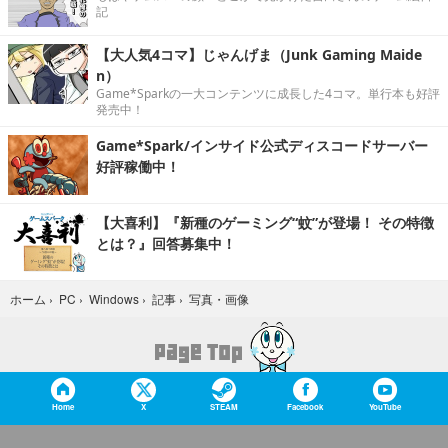
記
【大人気4コマ】じゃんげま（Junk Gaming Maide
n）
Game*Sparkの一大コンテンツに成長した4コマ。単行本も好評
発売中！
Game*Spark/インサイド公式ディスコードサーバー
好評稼働中！
【大喜利】『新種のゲーミング“蚊”が登場！ その特徴
とは？』回答募集中！
写真・画像
ホーム
›
PC
›
Windows
›
記事
›
Home
X
STEAM
Facebook
YouTube