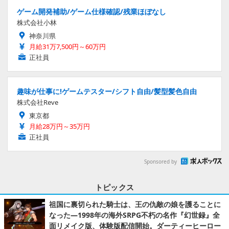
ゲーム開発補助/ゲーム仕様確認/残業ほぼなし
株式会社小林
神奈川県
月給31万7,500円～60万円
正社員
趣味が仕事に!ゲームテスター/シフト自由/髪型髪色自由
株式会社Reve
東京都
月給28万円～35万円
正社員
Sponsored by
トピックス
祖国に裏切られた騎士は、王の仇敵の娘を護ることに
なった―1998年の海外SRPG不朽の名作『幻世録』全
面リメイク版、体験版配信開始。ダーティーヒーロー