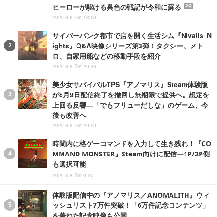
ヒーローが駆ける異色の戦記が令和に蘇る
PR
2026.8.8 Sat 18:00
サイバーパンク都市で店を開く生活シム『Nivalis N
ights』Q&A映像シリーズ第3弾！タクシー、メト
ロ、自家用船などの移動手段を紹介
2026.8.8 Sat 20:30
美少女サバイバルTPS『アノマリス』Steam体験版
が8月9日配信終了を撤回し無期限で提供へ。想定を
上回る反響―「でもフリューだしな」のゲーム、今
後も改善へ
2026.8.8 Sat 20:00
時間内に格ゲーコマンドを入力して生き残れ！『CO
MMAND MONSTER』Steam向けに配信―1P/2P側
も選択可能
2026.8.8 Sat 0:30
体験版配信中の『アノマリス／ANOMALITH』ウィ
ッシュリスト7万件突破！「6万件記念コンテンツ」
を兼ねた記念映像も公開