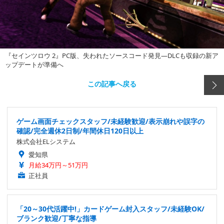
『セインツロウ 2』PC版、失われたソースコード発見―DLCも収録の新ア
ップデートが準備へ
この記事へ戻る
ゲーム画面チェックスタッフ/未経験歓迎/表示崩れや誤字の
確認/完全週休2日制/年間休日120日以上
株式会社ELシステム
愛知県
月給34万円～51万円
正社員
「20～30代活躍中!」カードゲーム封入スタッフ/未経験OK/
ブランク歓迎/丁寧な指導