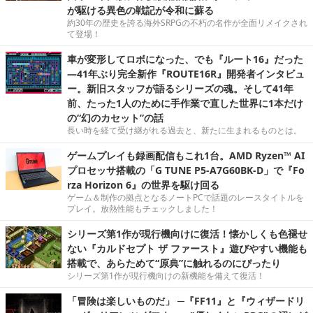
が駆ける異色の戦記が令和に蘇る
約30年の歴史を誇る海外SRPGの不朽の名作が全面リメイクされ
て登場！
車が変形してロボになった、でも『ルート16』だった
―41年ぶり完全新作『ROUTE16R』開発者インタビュ
ー。新旧スタッフが語るシリーズの魂。そして41年
前、たった1人のために手作業で直した世界に1本だけ
の“幻のカセット”の話
長い時を経て受け継がれる過去と、新たに生まれるものとは。
ゲームプレイも録画配信もこれ1台。AMD Ryzen™ AI
プロセッサ搭載の「G TUNE P5-A7G60BK-D」で『Fo
rza Horizon 6』の世界を駆け回る
ゲーム＆制作の拠点となるノートPCで話題のレースタイトルを
プレイ。放熱性能もチェックしました！
シリーズ第1作が現行機向けに復活！懐かしくも色褪せ
ない『カルドセプト ザ ファースト』遊びやすい機能も
搭載で、あらためて“原典”に触れるのにぴったり
シリーズ第1作が現行機向けの新機能を備えて復活！
「冒険は楽しいものだ」 ─『FF11』と『ウィザードリ