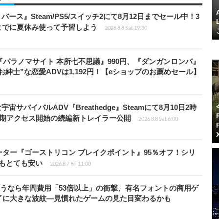
リバース』Steam/PS5/スイッチ2にて8月12日までセール中！3
までに夏休み使って予習しよう
2026.8.8 Sat 19:30
『パラノマサイト 本所七不思議』990円、『ダンガンロンパ』
“お紳士”な恋愛ADVは1,192円！【eショップのお薦めセール】
宇宙サバイバルADV『Breathedge』Steamにて8月10日2時
早期アクセス開始の続編新トレイラー公開
2026.8.8 Sat 6:00
シューター『ゴーストリコン ブレイクポイント』95％オフ！シリ
ルもとても安い
2026.8.7 Fri 11:00
で使うなら年間費用「53倍以上」の衝撃、有名フォントの商用ゲ
了に大きな波紋―見慣れたゲームの見た目変わるかも