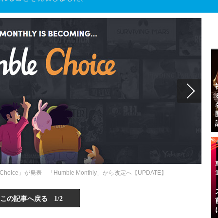
oice」が発表―「Humble Monthly」から改定へ【UPDATE】
この記事へ戻る
1/2