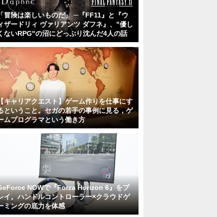
「冒険は楽しいものだ」 ─『FF11』と『ウ
ィザードリィ ヴァリアンツ ダフネ』、"優し
くないRPG"の沼にどっぷり沈んだ4人の話
【キャリアクエスト】ゲーム作りを仕事にす
るということ。セガの若手の事例に見る，ゲ
ームプログラマという働き方
GeForce NOWで『Forza Horizon 6』をプ
レイ。ハンドルコントローラー×クラウドゲ
ーミングの底力を体感