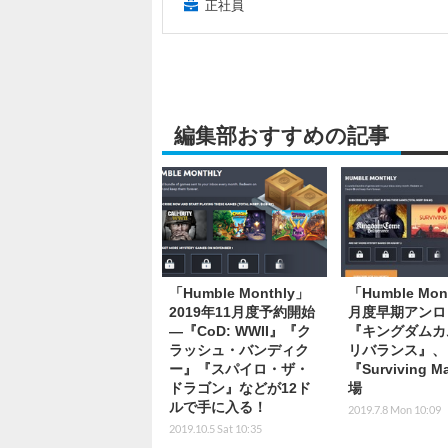
正社員
編集部おすすめの記事
「Humble Monthly」
「Humble Mon
2019年11月度予約開始
月度早期アンロ
―『CoD: WWII』『ク
『キングダムカ
ラッシュ・バンディク
リバランス』、
ー』『スパイロ・ザ・
『Surviving 
ドラゴン』などが12ド
場
ルで手に入る！
2019.7.8 Mon 10:09
2019.10.5 Sat 10:35