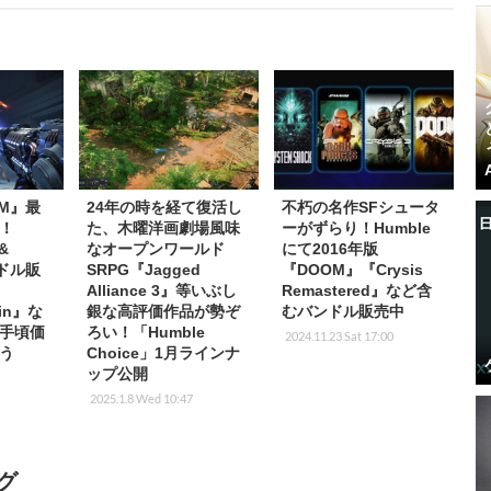
OM』最
24年の時を経て復活し
不朽の名作SFシュータ
！
た、木曜洋画劇場風味
ーがずらり！Humble
&
なオープンワールド
にて2016年版
ンドル販
SRPG『Jagged
『DOOM』『Crysis
Alliance 3』等いぶし
Remastered』など含
ein』な
銀な高評価作品が勢ぞ
むバンドル販売中
手頃価
ろい！「Humble
2024.11.23 Sat 17:00
う
Choice」1月ラインナ
ップ公開
2025.1.8 Wed 10:47
グ