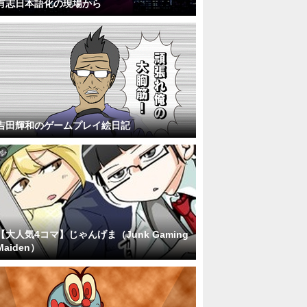
有志日本語化の現場から
吉田輝和のゲームプレイ絵日記
【大人気4コマ】じゃんげま（Junk Gaming
Maiden）