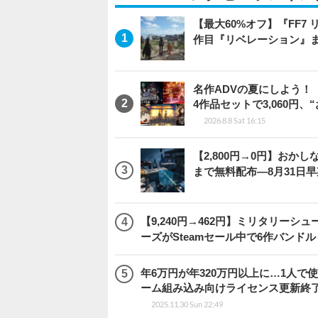
【最大60%オフ】『FF7 
作目『リベレーション』
名作ADVの夏にしよう！
4作品セットで3,060円、
2026.8.8 Sat 16:15
【2,800円→0円】おかしな
まで無料配布―8月31日
【9,240円→462円】ミリタリー
ーズがSteamセール中で6作バンド
年6万円が年320万円以上に…1人
ーム組み込み向けライセンス更新終
2025.11.30 Sun 22:49