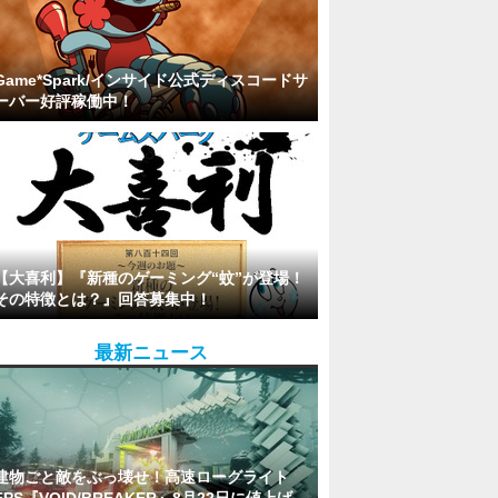
Game*Spark/インサイド公式ディスコードサ
ーバー好評稼働中！
【大喜利】『新種のゲーミング“蚊”が登場！
その特徴とは？』回答募集中！
最新ニュース
建物ごと敵をぶっ壊せ！高速ローグライト