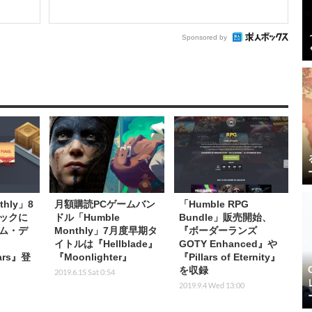
Sponsored by
thly」8
月額購読PCゲームバン
「Humble RPG
ックに
ドル「Humble
Bundle」販売開始、
ム・デ
Monthly」7月度早期タ
『ボーダーランズ
イトルは『Hellblade』
GOTY Enhanced』や
Mars』登
『Moonlighter』
『Pillars of Eternity』
を収録
2019.6.15 Sat 0:54
2019.9.4 Wed 13:00