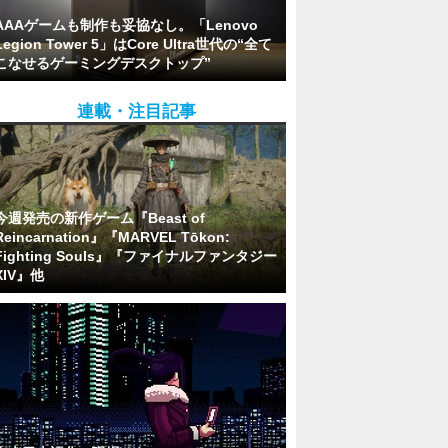
AAAゲームも制作も妥協なし。「Lenovo
Legion Tower 5」はCore Ultra世代の“全て
こなせるゲーミングデスクトップ”
連載・注目記事
今週発売の新作ゲーム『Beast of
Reincarnation』『MARVEL Tōkon:
Fighting Souls』『ファイナルファンタジー
XIV』他