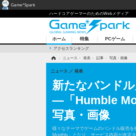
Game*Spark
ハードコアゲーマーのためのWebメディア
ホーム
特集
PCゲーム
アクセスランキング
ホーム
›
ニュース
›
発表
›
記事
›
写真・画像
ニュース
発表
新たなバンドル月
―「Humble 
写真・画像
様々なテーマでゲームのバンドル販売を行っている
Monthly」となり、サービス内容が改