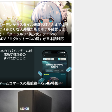
クーデレからスタイル抜群お姉さんまでより
どりみどりな人外娘たちとホテル経営しよ
う！「クトゥルフ×美少女」テーマの
ADV『ヨグ=ソトースの庭』が日本語対応
ゲームコマースの最前線ーXsolla特集