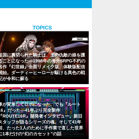
TOPICS
祖国に裏切られた騎士は、王の仇敵の娘を護
ることになった―1998年の海外SRPG不朽の
名作『幻世録』全面リメイク版、体験版配信
開始。ダーティーヒーローが駆ける異色の戦
記が令和に蘇る
車が変形してロボになった、でも『ルート
16』だった―41年ぶり完全新作
『ROUTE16R』開発者インタビュー。新旧
スタッフが語るシリーズの魂。そして41年
前、たった1人のために手作業で直した世界
に1本だけの“幻のカセット”の話