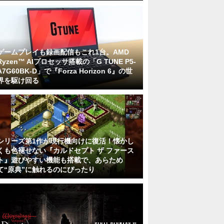
ゲームプレイも録画配信もこれ1台。AMD
Ryzen™ AIプロセッサ搭載の「G TUNE P5-
A7G60BK-D」で『Forza Horizon 6』の世
界を駆け回る
シリーズ第1作が現行機向けに復活！懐かし
くも色褪せない『カルドセプト ザ ファース
ト』遊びやすい機能も搭載で、あらため
て“原典”に触れるのにぴったり