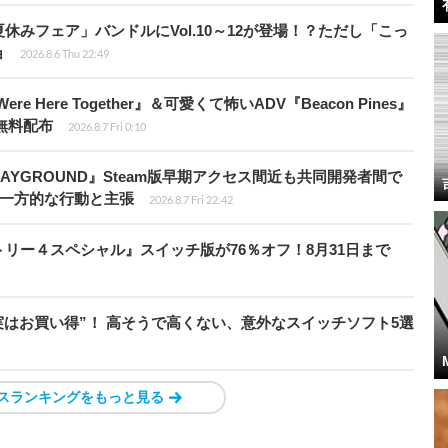
ト夏休みフェア」バンドルにVol.10～12が登場！？ただし「こっ
ョ
2026.8.6 Thu 22:49
re Here Together』＆可愛くて怖いADV『Beacon Pines』
で無料配布
2026.8.7 Fri 0:10
PLAYGROUND』Steam版早期アクセス間近も共同開発者間で
除き一方的な行動と主張
2026.8.7 Fri 22:42
クトリー４スペシャル』スイッチ版が76％オフ！8月31日まで
“実はお買い得”！ 高そうで高くない、意外なスイッチソフト5選
スランキングをもっと見る