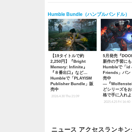
Humble Bundle（ハンブルバンドル）
【19タイトルで約
5月発売『DO
2,250円】『Bright
新作の予習にも
Memory: Infinite』
Humbleで「id 
『８番出口』など…
Friends」バ
Humbleで「PLAYISM
売中
Publisher Bundle」販
―『Wolfenst
売中
どシリーズをお
格で手に入れよ
2026.4.30 Thu 21:09
2025.4.25 Fri 16:40
ニュース アクセスランキン