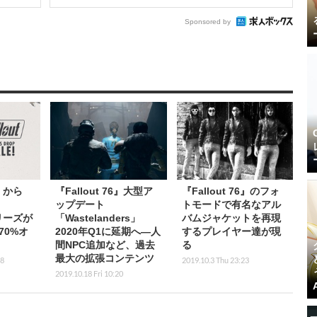
Sponsored by
t』から
『Fallout 76』大型ア
『Fallout 76』のフォ
ップデート
トモードで有名なアル
シリーズが
「Wastelanders」
バムジャケットを再現
70%オ
2020年Q1に延期へ―人
するプレイヤー達が現
間NPC追加など、過去
る
最大の拡張コンテンツ
48
2019.10.3 Thu 23:23
2019.10.18 Fri 10:20