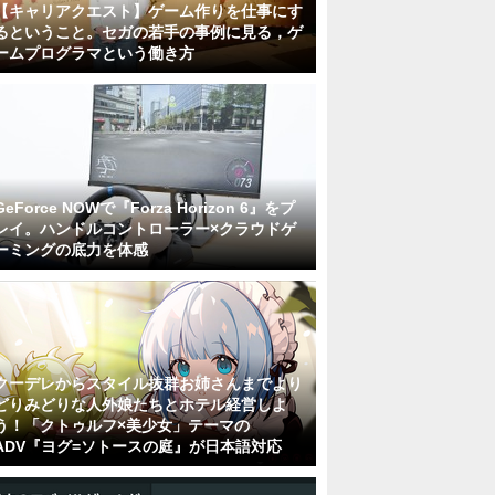
【キャリアクエスト】ゲーム作りを仕事にす
るということ。セガの若手の事例に見る，ゲ
ームプログラマという働き方
GeForce NOWで『Forza Horizon 6』をプ
レイ。ハンドルコントローラー×クラウドゲ
ーミングの底力を体感
クーデレからスタイル抜群お姉さんまでより
どりみどりな人外娘たちとホテル経営しよ
う！「クトゥルフ×美少女」テーマの
ADV『ヨグ=ソトースの庭』が日本語対応