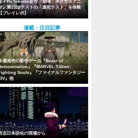
よ！HoYoverse新作『崩壊：ネクサスアニ
マ』第2回βテストの「進化テスト」を体験
【プレイレポ】
連載・注目記事
今週発売の新作ゲーム『Beast of
Reincarnation』『MARVEL Tōkon:
Fighting Souls』『ファイナルファンタジー
XIV』他
有志日本語化の現場から