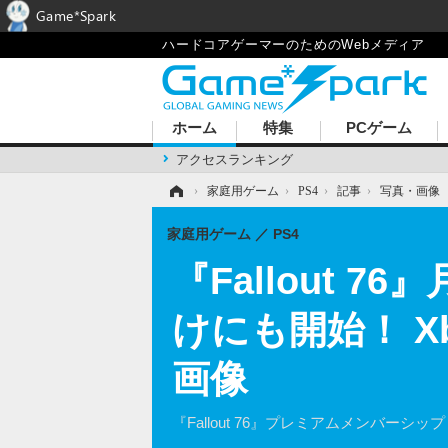
Game*Spark
ハードコアゲーマーのためのWebメディア
ホーム
特集
PCゲーム
アクセスランキング
ホーム
›
家庭用ゲーム
›
PS4
›
記事
›
写真・画像
家庭用ゲーム
PS4
『Fallout 76
けにも開始！ Xb
画像
『Fallout 76』プレミアムメンバーシ