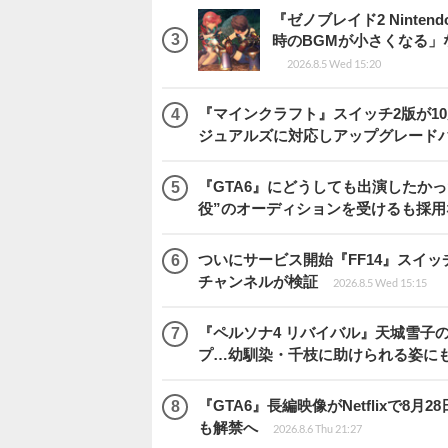
『ゼノブレイド2 Ninten
時のBGMが小さくなる
2026.8.5 Wed 15:20
『マインクラフト』スイッチ2版が1
ジュアルズに対応しアップグレード
『GTA6』にどうしても出演したかっ
役”のオーディションを受けるも採用
ついにサービス開始『FF14』スイッ
チャンネルが検証
2026.8.5 Wed 15:15
『ペルソナ4 リバイバル』天城雪子
プ…幼馴染・千枝に助けられる姿に
『GTA6』長編映像がNetflixで8
も解禁へ
2026.8.6 Thu 21:27