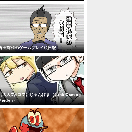
吉田輝和のゲームプレイ絵日記
【大人気4コマ】じゃんげま（Junk Gaming
Maiden）