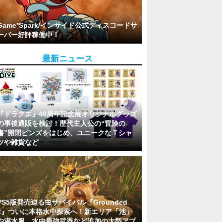
Game*Spark/インサイド公式ディスコードサ
ーバー好評稼働中！
最新ニュース
『ドラクエ』40周年記念展オリジナルグッズ
の事後通販を検討！歴代主人公の“冒険の
書”開閉ピンズをはじめ、ユニークなＴシャ
ツや雑貨など
PS5版発売迫る虫サバイバル『Grounded
2』ついに本格水中探索へ！新エリア「池」
や潜水服、水中最強武器など追加の大型アプ