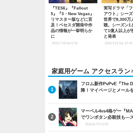
『TES6』『Fallout
実写ドラマ「フ
5』『3・New Vegas』
アウト」シーズ
リマスター版などに言
世界で8,300
及！ベセスダ開発中作
聴。シーズン1
品の情報が一挙明らか
て1億人以上が
に
と発表
2026.7.18 Sat 0:32
2026.3.31 Tue 12:45
家庭用ゲーム アクセスラン
フロム新作PvPvE『The
降！マイページとメール
マーベル4vs4格ゲー『MA
でワンボタン必殺技も―
2026.8.7 Fri 0:05