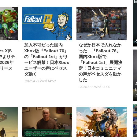
加入不可だった国内
なぜか日本で入れなか
es X|S
Xbox版『Fallout 76』
った…『Fallout 76』
中よりテ
の「Fallout 1st」がサ
国内Xbox版で
026年
ービス解禁！日本Xbox
「Fallout 1st」展開決
リース
ユーザーの声にベセス
定！日本コミュニティ
ダ動く
の声がベセスダを動か
した
2026.4.22 Wed 14:59
2026.3.11 Wed 11:00