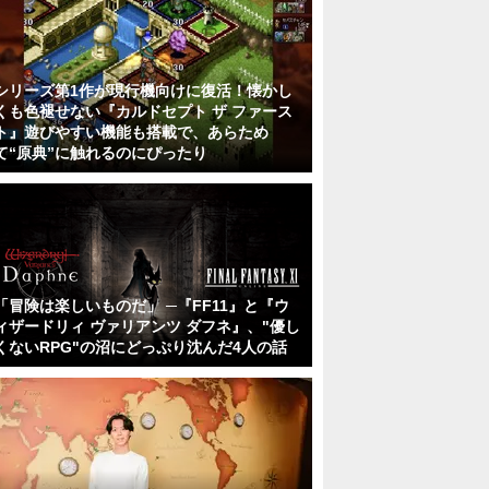
シリーズ第1作が現行機向けに復活！懐かし
くも色褪せない『カルドセプト ザ ファース
ト』遊びやすい機能も搭載で、あらため
て“原典”に触れるのにぴったり
「冒険は楽しいものだ」 ─『FF11』と『ウ
ィザードリィ ヴァリアンツ ダフネ』、"優し
くないRPG"の沼にどっぷり沈んだ4人の話