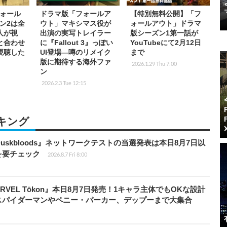
ォール
ドラマ版「フォールア
【特別無料公開】「フ
ン2は全
ウト」マキシマス役が
ォールアウト」ドラマ
万人が視
出演の実写トレイラー
版シーズン1第一話が
と合わせ
に『Fallout 3』っぽい
YouTubeにて2月12日
視聴した
UI登場―噂のリメイク
まで
版に期待する海外ファ
2026.1.29 Thu 7:00
ン
2026.2.3 Tue 12:15
キング
 Duskbloods』ネットワークテストの当選発表は本日8月7日以
を要チェック
2026.8.7 Fri 8:00
RVEL Tōkon』本日8月7日発売！1キャラ主体でもOKな設計
スパイダーマンやペニー・パーカー、デップーまで大集合