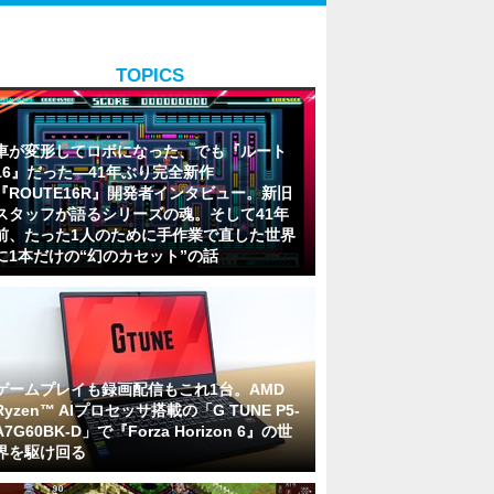
TOPICS
車が変形してロボになった、でも『ルート
16』だった―41年ぶり完全新作
『ROUTE16R』開発者インタビュー。新旧
スタッフが語るシリーズの魂。そして41年
前、たった1人のために手作業で直した世界
に1本だけの“幻のカセット”の話
ゲームプレイも録画配信もこれ1台。AMD
Ryzen™ AIプロセッサ搭載の「G TUNE P5-
A7G60BK-D」で『Forza Horizon 6』の世
界を駆け回る