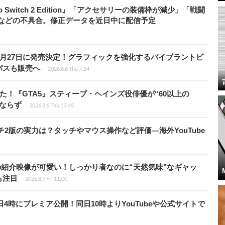
do Switch 2 Edition』「アクセサリーの装備枠が減少」「戦闘
」などの不具合。修正データを近日中に配信予定
0月27日に発売決定！グラフィックを強化するバイブラントビ
パスも販売へ
2026.8.6 Thu 7:24
た！『GTA5』スティーブ・ヘインズ役俳優が“60以上の
ならず
2026.8.6 Thu 15:45
チ2版の実力は？タッチやマウス操作など評価―海外YouTube
の紹介映像が可愛い！しっかり者なのに“天然気味"なギャッ
も注目
2026.8.7 Fri 11:00
月28日4時にプレミア公開！同日10時よりYouTubeや公式サイトで