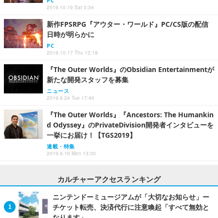
PC
2019.10.19 Sat 0:34
新作FPSRPG『アウター・ワールド』PC/CS版の配信
日時が明らかに
PC
2019.10.17 Thu 12:18
『The Outer Worlds』のObsidian Entertainmentが
新たな開発スタッフを募集
ニュース
2019.9.24 Tue 17:40
『The Outer Worlds』『Ancestors: The Humankin
d Odyssey』のPrivateDivision開発者インタビューを
一挙にお届け！【TGS2019】
連載・特集
2019.9.16 Mon 13:00
カルチャーアクセスランキング
ニンテンドーミュージアムが「大切なお知らせ」ー
チケット転売、決済代行に注意喚起「すべて無効と
なります」