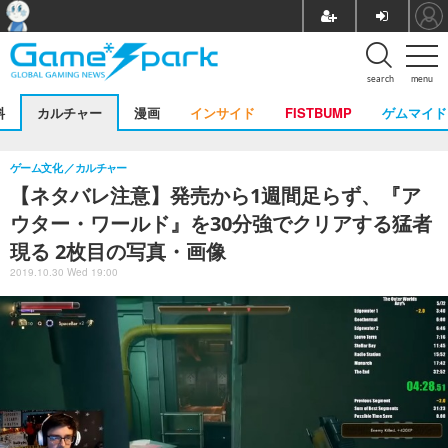
search
menu
料
カルチャー
漫画
インサイド
FISTBUMP
ゲムマイド
ゲーム文化
カルチャー
【ネタバレ注意】発売から1週間足らず、『ア
ウター・ワールド』を30分強でクリアする猛者
現る 2枚目の写真・画像
2019.10.30 Wed 19:00