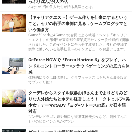
っぷり沈んだ4人の話
ふたつの沼の住人たちが語る奥深さとは。
【キャリアクエスト】ゲーム作りを仕事にするという
こと。セガの若手の事例に見る，ゲームプログラマと
いう働き方
Game*Sparkと4Gamerの合同による就活イベント「キャリア
クエスト」の第4回が東京都立産業貿易センター浜松町館で開催
されました。このイベントに合わせて取材した、各社の現場で
実際に働いている若手社員へのインタビューをお届けします。
GeForce NOWで『Forza Horizon 6』をプレイ。ハ
ンドルコントローラー×クラウドゲーミングの底力を体
感
体感的にラグはほぼ無し。グラフィックスはもちろん最高設定
でプレイ可能！
クーデレからスタイル抜群お姉さんまでよりどりみど
りな人外娘たちとホテル経営しよう！「クトゥルフ×美
少女」テーマのADV『ヨグ=ソトースの庭』が日本語
対応
ツンデレドラゴン娘や無口な複眼死神美少女など、属性てんこ
もりのヒロインたちがアツい！
ゲームコマースの最前線ーXsolla特集