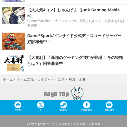
【大人気4コマ】じゃんげま（Junk Gaming Maide
n）
Game*Sparkの一大コンテンツに成長した4コマ。単行本も好評
発売中！
Game*Spark/インサイド公式ディスコードサーバー
好評稼働中！
【大喜利】『新種のゲーミング“蚊”が登場！ その特徴
とは？』回答募集中！
写真・画像
ホーム
›
ゲーム文化
›
カルチャー
›
記事
›
Home
X
STEAM
Facebook
YouTube
Game*Sparkについて
お問合せ
広告掲載
会社概要