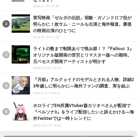
2026.8.7 Fri 21:00
実写映画「ゼルダの伝説」宿敵・ガノンドロフ役が
明らかに！故サム・ニールも出演と海外報道。最後
の映画出演のひとつに
2026.8.7 Fri 11:05
ライトの数まで制限ありで恨み節！？『Fallout 3』
オリジナル版開発の苦労とリマスター版への期待。
元ベセスダ開発アーティストが明かす
2026.8.6 Thu 22:30
『月姫』アルクェイドのモデルとされる人物、詳細2
3年越しに明らかに―海外ファンの調査、実を結ぶ
2024.9.13 Fri 20:41
ホロライブEN所属VTuber森カリオペさんが配信で
『ペルソナ3』をライブ配信したいと訴えかける―海
外Twitterでは一時トレンドに
2020.12.4 Fri 18:35