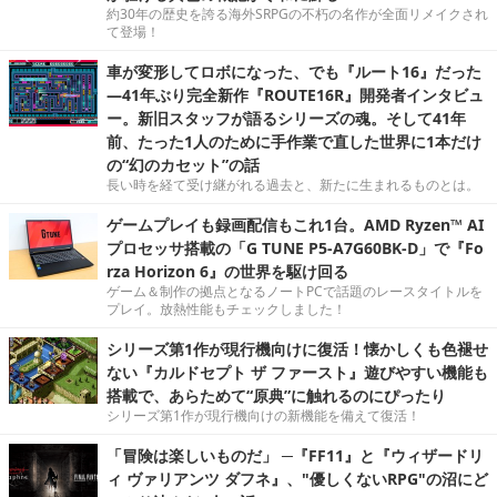
約30年の歴史を誇る海外SRPGの不朽の名作が全面リメイクされ
て登場！
車が変形してロボになった、でも『ルート16』だった
―41年ぶり完全新作『ROUTE16R』開発者インタビュ
ー。新旧スタッフが語るシリーズの魂。そして41年
前、たった1人のために手作業で直した世界に1本だけ
の“幻のカセット”の話
長い時を経て受け継がれる過去と、新たに生まれるものとは。
ゲームプレイも録画配信もこれ1台。AMD Ryzen™ AI
プロセッサ搭載の「G TUNE P5-A7G60BK-D」で『Fo
rza Horizon 6』の世界を駆け回る
ゲーム＆制作の拠点となるノートPCで話題のレースタイトルを
プレイ。放熱性能もチェックしました！
シリーズ第1作が現行機向けに復活！懐かしくも色褪せ
ない『カルドセプト ザ ファースト』遊びやすい機能も
搭載で、あらためて“原典”に触れるのにぴったり
シリーズ第1作が現行機向けの新機能を備えて復活！
「冒険は楽しいものだ」 ─『FF11』と『ウィザードリ
ィ ヴァリアンツ ダフネ』、"優しくないRPG"の沼にど