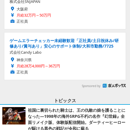
株式会社SNJAPAN
大阪府
月給32万円～50万円
正社員
ゲームエラーチェッカー未経験歓迎「正社員/土日祝休み/研
修あり/賞与あり」安心のサポート体制/大和市勤務/7725
式会社Candy Labo
神奈川県
月給28万4,000円～36万円
正社員
Sponsored by
トピックス
祖国に裏切られた騎士は、王の仇敵の娘を護ることに
なった―1998年の海外SRPG不朽の名作『幻世録』全
面リメイク版、体験版配信開始。ダーティーヒーロー
が駆ける異色の戦記が令和に蘇る