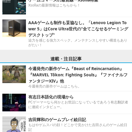
Xsollaの最新情報はこちらから！
AAAゲームも制作も妥協なし。「Lenovo Legion To
wer 5」はCore Ultra世代の“全てこなせるゲーミング
デスクトップ”
迫力を感じる強力スペック。メンテナンスしやすい構造もあり
がたい！
連載・注目記事
今週発売の新作ゲーム『Beast of Reincarnation』
『MARVEL Tōkon: Fighting Souls』『ファイナルフ
ァンタジーXIV』他
今週発売の新作ゲームはこちら。
有志日本語化の現場から
PCゲーマーなら何かとお世話になっているであろう有志翻訳者
に連続インタビュー。
吉田輝和のゲームプレイ絵日記
もはやゲムスパの顔！どこかで見かけた吉田さんのゲーム絵日
記