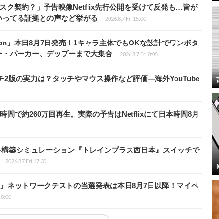
スク契約？」予告映像Netflix先行公開を受けて反発も…皆が
いってる証拠との声など挙がる
2026.8.7 Fri 15:00
Tōkon』本日8月7日発売！1キャラ主体でもOKな設計でワンボタ
ー・パーカー、デップーまで大集合
2026.8.7 Fri 0:05
チ2版の実力は？タッチやマウス操作など評価―海外YouTube
時間で約260万回再生。実際の予告はNetflixにて日本時間8月
キ構築シミュレーション『トレインプラス西日本』スイッチで
2026.8.7 Fri 17:30
loods』ネットワークテストの当選発表は本日8月7日以降！マイペ
i 8:00