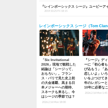
『レインボーシックス シージ』ユービーア
2019.10.25 Fri 18:15
レインボーシックス シージ（Tom Clancy`s
「Six Invitational
『シージ』ディ
2026」現地で観戦した
ーに「初心者も
結論は「シージって、
び込もう」「あ
おもろい」。フラン
恋しいよ」いろ
ス・パリで見た史上初
いをぶつけてき
の大会連覇、高まる日
年のレガシーと
本メジャーへの期待、
10年に必要な
スネークも来るし、今
2026.2.16 Mon 1:45
はシージの季節では？
2026.2.16 Mon 18:00