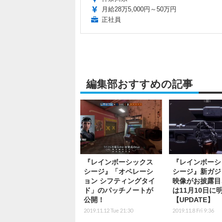
月給28万5,000円～50万円
正社員
編集部おすすめの記事
『レインボーシックス
『レインボーシ
シージ』「オペレーシ
シージ』新ガジ
ョン シフティングタイ
映像がお披露目
ド」のパッチノートが
は11月10日に
公開！
【UPDATE】
2019.11.12 Tue 21:30
2019.11.8 Fri 9:36