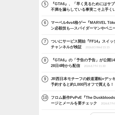
『GTA6』、「早く見るためにはサブ
不満を漏らしている事実こそ上手く
マーベル4vs4格ゲー『MARVEL 
ン必殺技も―スパイダーマンやペニ
ついにサービス開始『FF14』スイッ
チャンネルが検証
2026.8.5 Wed 15:15
『GTA6』の「予告の予告」が公開14
28日4時から配信
2026.8.7 Fri 11:30
JR西日本モチーフの鉄道運転×デッ
予約すると約1,000円オフで買える！
フロム新作PvPvE『The Duskb
ージとメールを要チェック
2026.8.7 Fr