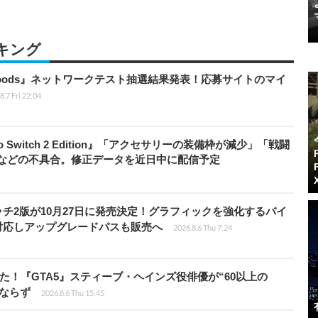
キング
kbloods』ネットワークテスト抽選結果発表！応募サイトのマイ
8.7 Fri 22:04
do Switch 2 Edition』「アクセサリーの装備枠が減少」「戦闘
」などの不具合。修正データを近日中に配信予定
チ2版が10月27日に発売決定！グラフィックを強化するバイ
対応しアップグレードパスも販売へ
2026.8.6 Thu 7:24
た！『GTA5』スティーブ・ヘインズ役俳優が“60以上の
ならず
2026.8.6 Thu 15:45