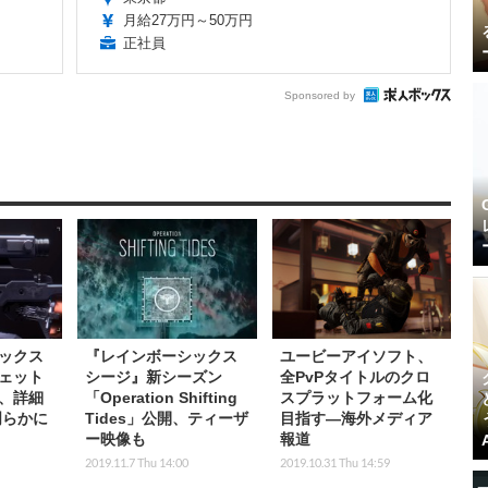
月給27万円～50万円
正社員
Sponsored by
ックス
『レインボーシックス
ユービーアイソフト、
ェット
シージ』新シーズン
全PvPタイトルのクロ
、詳細
「Operation Shifting
スプラットフォーム化
明らかに
Tides」公開、ティーザ
目指す―海外メディア
ー映像も
報道
2019.11.7 Thu 14:00
2019.10.31 Thu 14:59