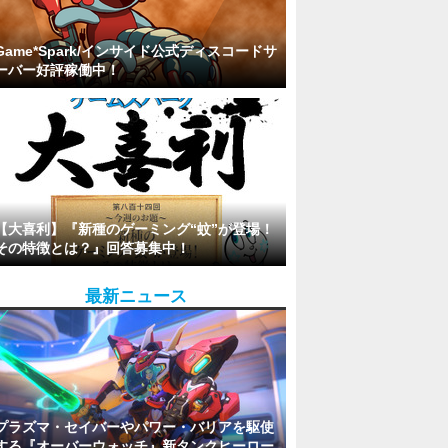
Game*Spark/インサイド公式ディスコードサ
ーバー好評稼働中！
【大喜利】『新種のゲーミング“蚊”が登場！
その特徴とは？』回答募集中！
最新ニュース
プラズマ・セイバーやパワー・バリアを駆使
する『オーバーウォッチ』新タンクヒーロー