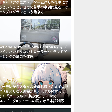
【キャリアクエスト】ゲーム作りを仕事にす
るということ。セガの若手の事例に見る，ゲ
ームプログラマという働き方
GeForce NOWで『Forza Horizon 6』をプ
レイ。ハンドルコントローラー×クラウドゲ
ーミングの底力を体感
クーデレからスタイル抜群お姉さんまでより
どりみどりな人外娘たちとホテル経営しよ
う！「クトゥルフ×美少女」テーマの
ADV『ヨグ=ソトースの庭』が日本語対応