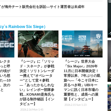
イが海外チート販売会社を訴訟―サイト運営者は未成年
 Rainbow Six Siege）
レクタ
『シージ』に「ソリッ
『シージ』世界大会
っと呼
ド・スネーク」が参戦
「Six Major」2026年
の頃が
決定！ソリトンレーダ
11月に日本開催決定！
いろ想
ー携えて“オペレータ
常滑以来、7年ぶりの凱
た―10
ー”として堂々参戦
旋へ―「今こそ日本に
、次の
―「あったかもしれな
戻るべき時」UBIキー
こと
い」レインボー部隊参
マンに訊く日本市場の
戦…KONAMI是角氏ら
重要性と、成長への展
が語る制作秘話【イン
望【インタビュー】
タビュー】
2026.2.15 Sun 1:23
2026.2.16 Mon 1:45