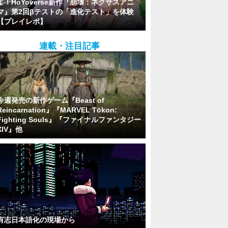
よ！HoYoverse新作『崩壊：ネクサスアニ
マ』第2回βテストの「進化テスト」を体験
【プレイレポ】
連載・注目記事
今週発売の新作ゲーム『Beast of
Reincarnation』『MARVEL Tōkon:
Fighting Souls』『ファイナルファンタジー
XIV』他
有志日本語化の現場から