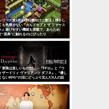
シリーズ第1作が現行機向けに復活！懐かし
くも色褪せない『カルドセプト ザ ファース
ト』遊びやすい機能も搭載で、あらため
て“原典”に触れるのにぴったり
「冒険は楽しいものだ」 ─『FF11』と『ウ
ィザードリィ ヴァリアンツ ダフネ』、"優し
くないRPG"の沼にどっぷり沈んだ4人の話