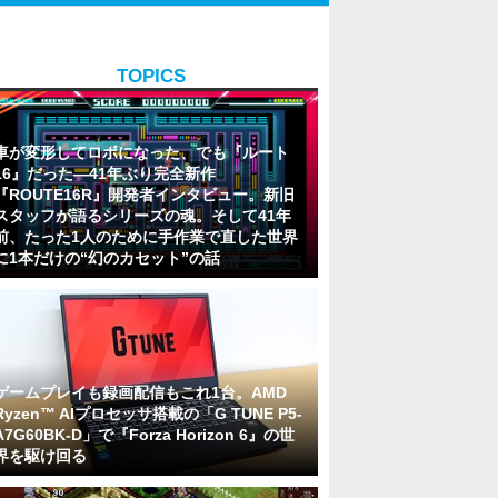
TOPICS
車が変形してロボになった、でも『ルート
16』だった―41年ぶり完全新作
『ROUTE16R』開発者インタビュー。新旧
スタッフが語るシリーズの魂。そして41年
前、たった1人のために手作業で直した世界
に1本だけの“幻のカセット”の話
ゲームプレイも録画配信もこれ1台。AMD
Ryzen™ AIプロセッサ搭載の「G TUNE P5-
A7G60BK-D」で『Forza Horizon 6』の世
界を駆け回る