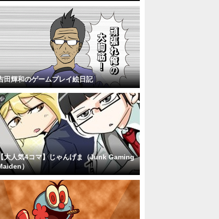
吉田輝和のゲームプレイ絵日記
【大人気4コマ】じゃんげま（Junk Gaming
Maiden）