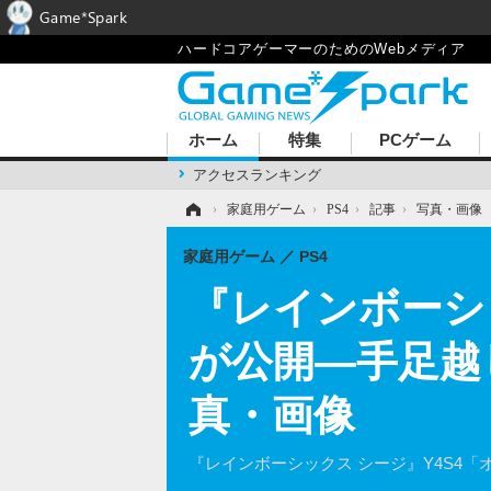
Game*Spark
ハードコアゲーマーのためのWebメディア
ホーム
特集
PCゲーム
アクセスランキング
ホーム
›
家庭用ゲーム
›
PS4
›
記事
›
写真・画像
家庭用ゲーム
PS4
『レインボーシ
が公開―手足越
真・画像
『レインボーシックス シージ』Y4S4