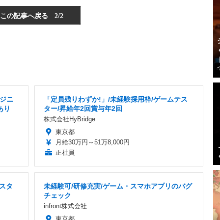
この記事へ戻る
2/2
ジニ
「定員残りわずか!」/未経験採用枠/ゲームテス
あり
ター/昇給年2回賞与年2回
株式会社HyBridge
東京都
月給30万円～51万8,000円
正社員
テスタ
未経験可/研修充実/ゲーム・スマホアプリのバグ
チェック
infront株式会社
東京都