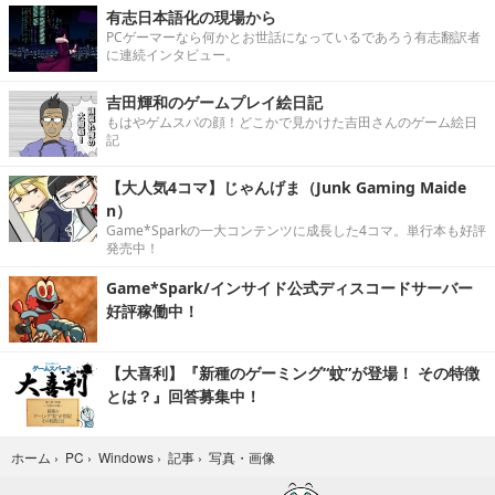
有志日本語化の現場から
PCゲーマーなら何かとお世話になっているであろう有志翻訳者
に連続インタビュー。
吉田輝和のゲームプレイ絵日記
もはやゲムスパの顔！どこかで見かけた吉田さんのゲーム絵日
記
【大人気4コマ】じゃんげま（Junk Gaming Maide
n）
Game*Sparkの一大コンテンツに成長した4コマ。単行本も好評
発売中！
Game*Spark/インサイド公式ディスコードサーバー
好評稼働中！
【大喜利】『新種のゲーミング“蚊”が登場！ その特徴
とは？』回答募集中！
写真・画像
ホーム
›
PC
›
Windows
›
記事
›