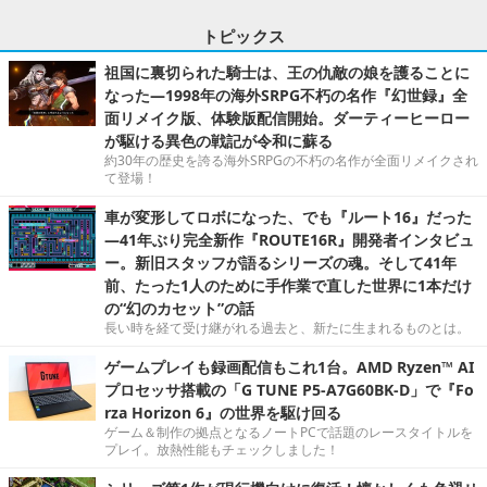
トピックス
祖国に裏切られた騎士は、王の仇敵の娘を護ることに
なった―1998年の海外SRPG不朽の名作『幻世録』全
面リメイク版、体験版配信開始。ダーティーヒーロー
が駆ける異色の戦記が令和に蘇る
約30年の歴史を誇る海外SRPGの不朽の名作が全面リメイクされ
て登場！
車が変形してロボになった、でも『ルート16』だった
―41年ぶり完全新作『ROUTE16R』開発者インタビュ
ー。新旧スタッフが語るシリーズの魂。そして41年
前、たった1人のために手作業で直した世界に1本だけ
の“幻のカセット”の話
長い時を経て受け継がれる過去と、新たに生まれるものとは。
ゲームプレイも録画配信もこれ1台。AMD Ryzen™ AI
プロセッサ搭載の「G TUNE P5-A7G60BK-D」で『Fo
rza Horizon 6』の世界を駆け回る
ゲーム＆制作の拠点となるノートPCで話題のレースタイトルを
プレイ。放熱性能もチェックしました！