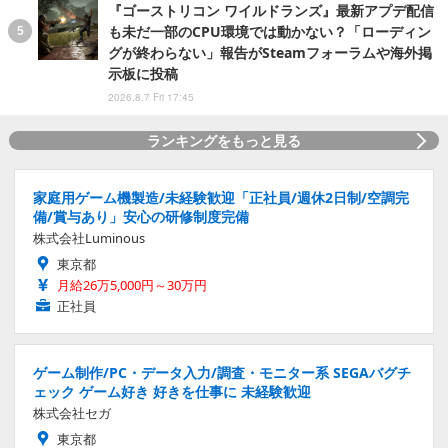
『ゴーストリコン ワイルドランズ』最新アプデ配信
も未だ一部のCPU環境では動かない？「ローディン
グが終わらない」報告がSteamフォーラムや海外掲
示板に投稿
2026.8.7 Fri 17:45
ランキングをもっと見る
家庭用ゲーム機製造/未経験歓迎「正社員/週休2日制/空調完
備/賞与あり」安心の研修制度完備
株式会社Luminous
東京都
月給26万5,000円～30万円
正社員
ゲーム制作/PC・データ入力/調査・モニター系 SEGAバグチ
ェック ゲーム好き 好きを仕事に 未経験歓迎
株式会社セガ
東京都