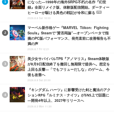
になった―1998年の海外SRPG不朽の名作『幻世
録』全面リメイク版、体験版配信開始。ダーティー
ヒーローが駆ける異色の戦記が令和に蘇る
PR
2026.8.8 Sat 18:00
マーベル新作格ゲー『MARVEL Tōkon: Fighting
Souls』Steamで“賛否両論”―オープンベータで指
摘のPC版パフォーマンス、発売直前に改善報告も不
満の声
2026.8.7 Fri 12:21
美少女サバイバルTPS『アノマリス』Steam体験版
が8月9日配信終了を撤回し無期限で提供へ。想定を
上回る反響―「でもフリューだしな」のゲーム、今
後も改善へ
2026.8.8 Sat 20:00
『キングダム ハーツ』に影響受けた剣と魔法のアク
ションRPG『ルミナス・ナイツ』がSNS上で話題に
―開発4年以上、2027年リリースへ
2026.8.3 Mon 11:30