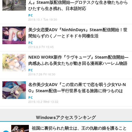
ん』Steam版配信開始―グロテスクな生き物たちから
ひたすら生き残れ、日本語対応
PC
2019.10.1 Tue 19:30
美少女恋愛ADV『NinNinDays』Steam配信開始！世
間知らずのくノ一とドキドキ同棲生活
PC
2019.8.9 Fri 15:45
NEKO WORK新作『ラヴキューブ』Steam配信開始―
肉感あふれる美女たちが動き回る漫画家ハーレム物語
PC
2019.7.26 Fri 16:30
名作美少女ADV『この世の果てで恋を唄う少女YU-N
O』Steam配信―平行世界を巡る旅路に待つものは
PC
2019.10.2 Wed 13:32
Windowsアクセスランキング
祖国に裏切られた騎士は、王の仇敵の娘を護ること