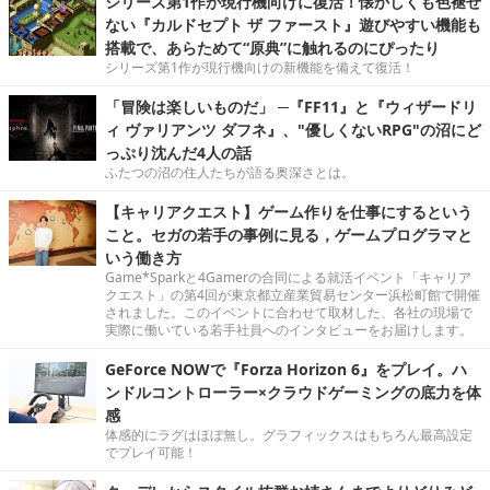
シリーズ第1作が現行機向けに復活！懐かしくも色褪せ
ない『カルドセプト ザ ファースト』遊びやすい機能も
搭載で、あらためて“原典”に触れるのにぴったり
シリーズ第1作が現行機向けの新機能を備えて復活！
「冒険は楽しいものだ」 ─『FF11』と『ウィザードリ
ィ ヴァリアンツ ダフネ』、"優しくないRPG"の沼にど
っぷり沈んだ4人の話
ふたつの沼の住人たちが語る奥深さとは。
【キャリアクエスト】ゲーム作りを仕事にするという
こと。セガの若手の事例に見る，ゲームプログラマと
いう働き方
Game*Sparkと4Gamerの合同による就活イベント「キャリア
クエスト」の第4回が東京都立産業貿易センター浜松町館で開催
されました。このイベントに合わせて取材した、各社の現場で
実際に働いている若手社員へのインタビューをお届けします。
GeForce NOWで『Forza Horizon 6』をプレイ。ハ
ンドルコントローラー×クラウドゲーミングの底力を体
感
体感的にラグはほぼ無し。グラフィックスはもちろん最高設定
でプレイ可能！