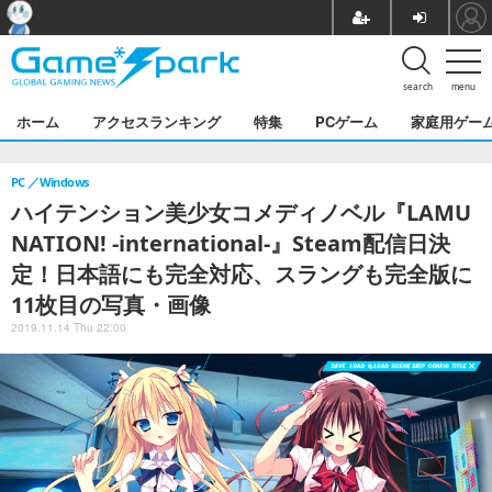
search
menu
ホーム
アクセスランキング
特集
PCゲーム
家庭用ゲー
PC
Windows
ハイテンション美少女コメディノベル『LAMU
NATION! -international-』Steam配信日決
定！日本語にも完全対応、スラングも完全版に
11枚目の写真・画像
2019.11.14 Thu 22:00