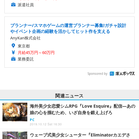
派遣社員
プランナー/スマホゲームの運営プランナー募集!ガチャ設計
やイベント企画の経験を活かしてヒット作を支える
AnyKan株式会社
東京都
月給45万円～60万円
業務委託
Sponsored by
関連ニュース
海外美少女恋愛シムRPG『Love Esquire』配信―あの
娘の心を掴むため、いざ自身を鍛え上げろ
PC
2019.10.12 Sat 16:30
ウェーブ式美少女シューター『Eliminatorカエデさ