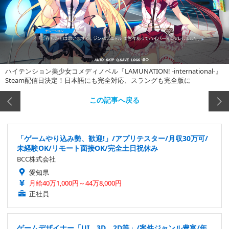
ハイテンション美少女コメディノベル『LAMUNATION! -international-』
Steam配信日決定！日本語にも完全対応、スラングも完全版に
この記事へ戻る
「ゲームやり込み勢、歓迎!」/アプリテスター/月収30万可/
未経験OK/リモート面接OK/完全土日祝休み
BCC株式会社
愛知県
月給40万1,000円～44万8,000円
正社員
ゲームデザイナー「UI、3D、2D等」/案件ジャンル豊富/年