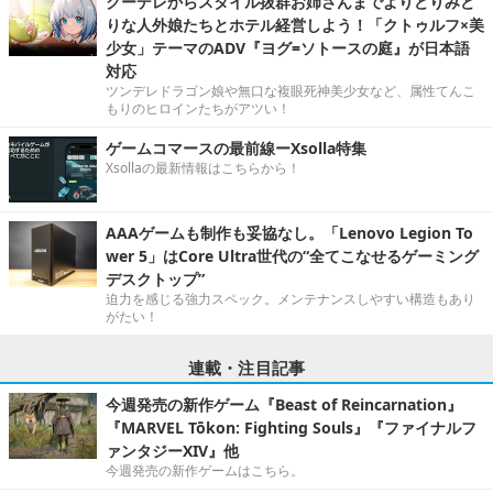
クーデレからスタイル抜群お姉さんまでよりどりみど
りな人外娘たちとホテル経営しよう！「クトゥルフ×美
少女」テーマのADV『ヨグ=ソトースの庭』が日本語
対応
ツンデレドラゴン娘や無口な複眼死神美少女など、属性てんこ
もりのヒロインたちがアツい！
ゲームコマースの最前線ーXsolla特集
Xsollaの最新情報はこちらから！
AAAゲームも制作も妥協なし。「Lenovo Legion To
wer 5」はCore Ultra世代の“全てこなせるゲーミング
デスクトップ”
迫力を感じる強力スペック。メンテナンスしやすい構造もあり
がたい！
連載・注目記事
今週発売の新作ゲーム『Beast of Reincarnation』
『MARVEL Tōkon: Fighting Souls』『ファイナルフ
ァンタジーXIV』他
今週発売の新作ゲームはこちら。