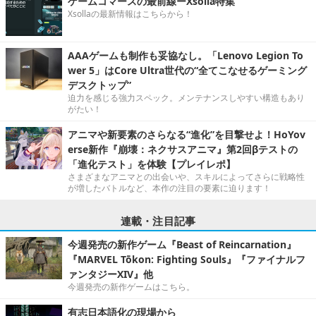
ゲームコマースの最前線ーXsolla特集
Xsollaの最新情報はこちらから！
AAAゲームも制作も妥協なし。「Lenovo Legion To
wer 5」はCore Ultra世代の“全てこなせるゲーミング
デスクトップ”
迫力を感じる強力スペック。メンテナンスしやすい構造もあり
がたい！
アニマや新要素のさらなる“進化”を目撃せよ！HoYov
erse新作『崩壊：ネクサスアニマ』第2回βテストの
「進化テスト」を体験【プレイレポ】
さまざまなアニマとの出会いや、スキルによってさらに戦略性
が増したバトルなど、本作の注目の要素に迫ります！
連載・注目記事
今週発売の新作ゲーム『Beast of Reincarnation』
『MARVEL Tōkon: Fighting Souls』『ファイナルフ
ァンタジーXIV』他
今週発売の新作ゲームはこちら。
有志日本語化の現場から