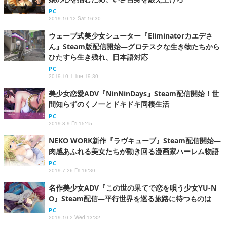
PC
2019.10.12 Sat 16:30
ウェーブ式美少女シューター『Eliminatorカエデさ
ん』Steam版配信開始―グロテスクな生き物たちから
ひたすら生き残れ、日本語対応
PC
2019.10.1 Tue 19:30
美少女恋愛ADV『NinNinDays』Steam配信開始！世
間知らずのくノ一とドキドキ同棲生活
PC
2019.8.9 Fri 15:45
NEKO WORK新作『ラヴキューブ』Steam配信開始―
肉感あふれる美女たちが動き回る漫画家ハーレム物語
PC
2019.7.26 Fri 16:30
名作美少女ADV『この世の果てで恋を唄う少女YU-N
O』Steam配信―平行世界を巡る旅路に待つものは
PC
2019.10.2 Wed 13:32