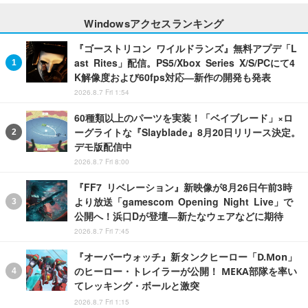
Windowsアクセスランキング
『ゴーストリコン ワイルドランズ』無料アプデ「L
ast Rites」配信。PS5/Xbox Series X/S/PCにて4
K解像度および60fps対応―新作の開発も発表
2026.8.7 Fri 1:54
60種類以上のパーツを実装！「ベイブレード」×ロ
ーグライトな『Slayblade』8月20日リリース決定。
デモ版配信中
2026.8.7 Fri 8:00
『FF7 リベレーション』新映像が8月26日午前3時
より放送「gamescom Opening Night Live」で
公開へ！浜口Dが登壇―新たなウェアなどに期待
2026.8.7 Fri 7:45
『オーバーウォッチ』新タンクヒーロー「D.Mon」
のヒーロー・トレイラーが公開！ MEKA部隊を率い
てレッキング・ボールと激突
2026.8.7 Fri 1:15