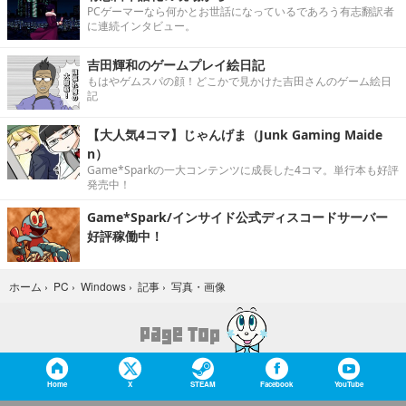
PCゲーマーなら何かとお世話になっているであろう有志翻訳者
に連続インタビュー。
吉田輝和のゲームプレイ絵日記
もはやゲムスパの顔！どこかで見かけた吉田さんのゲーム絵日
記
【大人気4コマ】じゃんげま（Junk Gaming Maide
n）
Game*Sparkの一大コンテンツに成長した4コマ。単行本も好評
発売中！
Game*Spark/インサイド公式ディスコードサーバー
好評稼働中！
写真・画像
ホーム
›
PC
›
Windows
›
記事
›
Home
X
STEAM
Facebook
YouTube