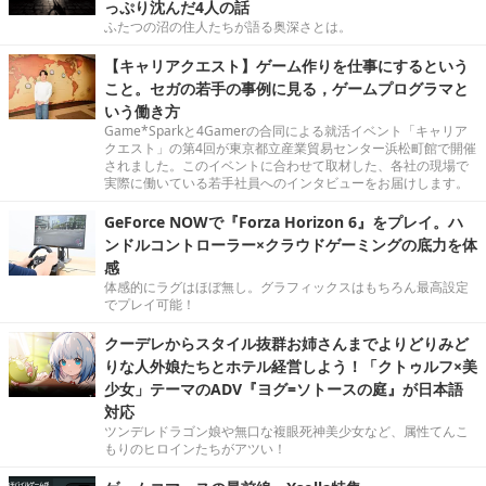
っぷり沈んだ4人の話
ふたつの沼の住人たちが語る奥深さとは。
【キャリアクエスト】ゲーム作りを仕事にするという
こと。セガの若手の事例に見る，ゲームプログラマと
いう働き方
Game*Sparkと4Gamerの合同による就活イベント「キャリア
クエスト」の第4回が東京都立産業貿易センター浜松町館で開催
されました。このイベントに合わせて取材した、各社の現場で
実際に働いている若手社員へのインタビューをお届けします。
GeForce NOWで『Forza Horizon 6』をプレイ。ハ
ンドルコントローラー×クラウドゲーミングの底力を体
感
体感的にラグはほぼ無し。グラフィックスはもちろん最高設定
でプレイ可能！
クーデレからスタイル抜群お姉さんまでよりどりみど
りな人外娘たちとホテル経営しよう！「クトゥルフ×美
少女」テーマのADV『ヨグ=ソトースの庭』が日本語
対応
ツンデレドラゴン娘や無口な複眼死神美少女など、属性てんこ
もりのヒロインたちがアツい！