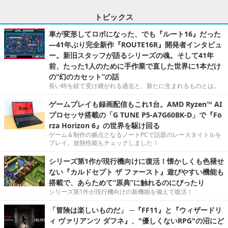
トピックス
車が変形してロボになった、でも『ルート16』だった
―41年ぶり完全新作『ROUTE16R』開発者インタビュ
ー。新旧スタッフが語るシリーズの魂。そして41年
前、たった1人のために手作業で直した世界に1本だけ
の“幻のカセット”の話
長い時を経て受け継がれる過去と、新たに生まれるものとは。
ゲームプレイも録画配信もこれ1台。AMD Ryzen™ AI
プロセッサ搭載の「G TUNE P5-A7G60BK-D」で『Fo
rza Horizon 6』の世界を駆け回る
ゲーム＆制作の拠点となるノートPCで話題のレースタイトルを
プレイ。放熱性能もチェックしました！
シリーズ第1作が現行機向けに復活！懐かしくも色褪せ
ない『カルドセプト ザ ファースト』遊びやすい機能も
搭載で、あらためて“原典”に触れるのにぴったり
シリーズ第1作が現行機向けの新機能を備えて復活！
「冒険は楽しいものだ」 ─『FF11』と『ウィザードリ
ィ ヴァリアンツ ダフネ』、"優しくないRPG"の沼にど