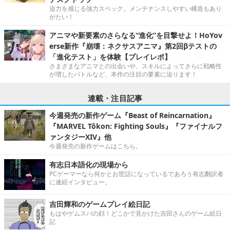
迫力を感じる強力スペック。メンテナンスしやすい構造もあり
がたい！
アニマや新要素のさらなる“進化”を目撃せよ！HoYov
erse新作『崩壊：ネクサスアニマ』第2回βテストの
「進化テスト」を体験【プレイレポ】
さまざまなアニマとの出会いや、スキルによってさらに戦略性
が増したバトルなど、本作の注目の要素に迫ります！
連載・注目記事
今週発売の新作ゲーム『Beast of Reincarnation』
『MARVEL Tōkon: Fighting Souls』『ファイナルフ
ァンタジーXIV』他
今週発売の新作ゲームはこちら。
有志日本語化の現場から
PCゲーマーなら何かとお世話になっているであろう有志翻訳者
に連続インタビュー。
吉田輝和のゲームプレイ絵日記
もはやゲムスパの顔！どこかで見かけた吉田さんのゲーム絵日
記