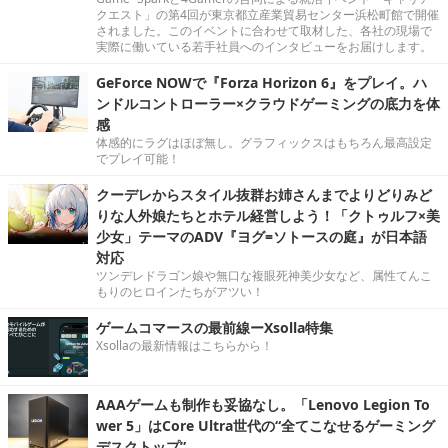
クエスト」の第4回が東京都立産業貿易センター浜松町館で開催
されました。このイベントに合わせて取材した、各社の現場で
実際に働いている若手社員へのインタビューをお届けします。
GeForce NOWで『Forza Horizon 6』をプレイ。ハ
ンドルコントローラー×クラウドゲーミングの底力を体
感
体感的にラグはほぼ無し。グラフィックスはもちろん最高設定
でプレイ可能！
クーデレからスタイル抜群お姉さんまでよりどりみど
りな人外娘たちとホテル経営しよう！「クトゥルフ×美
少女」テーマのADV『ヨグ=ソトースの庭』が日本語
対応
ツンデレドラゴン娘や無口な複眼死神美少女など、属性てんこ
もりのヒロインたちがアツい！
ゲームコマースの最前線ーXsolla特集
Xsollaの最新情報はこちらから！
AAAゲームも制作も妥協なし。「Lenovo Legion To
wer 5」はCore Ultra世代の“全てこなせるゲーミング
デスクトップ”