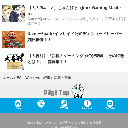
【大人気4コマ】じゃんげま（Junk Gaming Maide
n）
Game*Sparkの一大コンテンツに成長した4コマ。単行本も好評
発売中！
Game*Spark/インサイド公式ディスコードサーバー
好評稼働中！
【大喜利】『新種のゲーミング“蚊”が登場！ その特徴
とは？』回答募集中！
写真・画像
ホーム
›
PC
›
Windows
›
記事
›
Home
X
STEAM
Facebook
YouTube
Game*Sparkについて
お問合せ
広告掲載
会社概要
個人情報保護方針