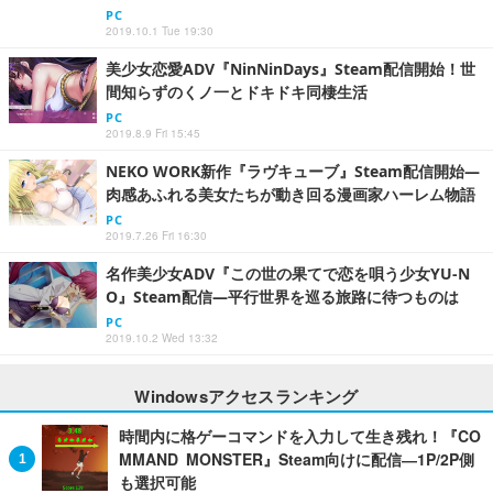
PC
2019.10.1 Tue 19:30
美少女恋愛ADV『NinNinDays』Steam配信開始！世
間知らずのくノ一とドキドキ同棲生活
PC
2019.8.9 Fri 15:45
NEKO WORK新作『ラヴキューブ』Steam配信開始―
肉感あふれる美女たちが動き回る漫画家ハーレム物語
PC
2019.7.26 Fri 16:30
名作美少女ADV『この世の果てで恋を唄う少女YU-N
O』Steam配信―平行世界を巡る旅路に待つものは
PC
2019.10.2 Wed 13:32
Windowsアクセスランキング
時間内に格ゲーコマンドを入力して生き残れ！『CO
MMAND MONSTER』Steam向けに配信―1P/2P側
も選択可能