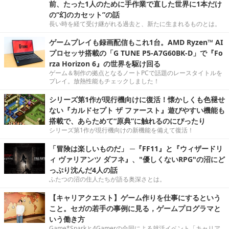
前、たった1人のために手作業で直した世界に1本だけ
の“幻のカセット”の話
長い時を経て受け継がれる過去と、新たに生まれるものとは。
ゲームプレイも録画配信もこれ1台。AMD Ryzen™ AI
プロセッサ搭載の「G TUNE P5-A7G60BK-D」で『Fo
rza Horizon 6』の世界を駆け回る
ゲーム＆制作の拠点となるノートPCで話題のレースタイトルを
プレイ。放熱性能もチェックしました！
シリーズ第1作が現行機向けに復活！懐かしくも色褪せ
ない『カルドセプト ザ ファースト』遊びやすい機能も
搭載で、あらためて“原典”に触れるのにぴったり
シリーズ第1作が現行機向けの新機能を備えて復活！
「冒険は楽しいものだ」 ─『FF11』と『ウィザードリ
ィ ヴァリアンツ ダフネ』、"優しくないRPG"の沼にど
っぷり沈んだ4人の話
ふたつの沼の住人たちが語る奥深さとは。
【キャリアクエスト】ゲーム作りを仕事にするという
こと。セガの若手の事例に見る，ゲームプログラマと
いう働き方
Game*Sparkと4Gamerの合同による就活イベント「キャリア