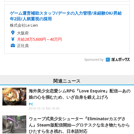
ゲーム運営補助スタッフ/データの入力管理/未経験OK/昇給
年2回/人柄重視の採用
株式会社Le Lien
大阪府
月給28万5,600円～40万円
正社員
Sponsored by
関連ニュース
海外美少女恋愛シムRPG『Love Esquire』配信―あの
娘の心を掴むため、いざ自身を鍛え上げろ
PC
2019.10.12 Sat 16:30
ウェーブ式美少女シューター『Eliminatorカエデさ
ん』Steam版配信開始―グロテスクな生き物たちから
ひたすら生き残れ、日本語対応