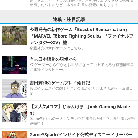
が増したバトルなど、本作の注目の要素に迫ります！
連載・注目記事
今週発売の新作ゲーム『Beast of Reincarnation』
『MARVEL Tōkon: Fighting Souls』『ファイナルフ
ァンタジーXIV』他
今週発売の新作ゲームはこちら。
有志日本語化の現場から
PCゲーマーなら何かとお世話になっているであろう有志翻訳者
に連続インタビュー。
吉田輝和のゲームプレイ絵日記
もはやゲムスパの顔！どこかで見かけた吉田さんのゲーム絵日
記
【大人気4コマ】じゃんげま（Junk Gaming Maide
n）
Game*Sparkの一大コンテンツに成長した4コマ。単行本も好評
発売中！
Game*Spark/インサイド公式ディスコードサーバー