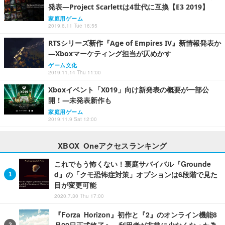
発表―Project Scarlettは4世代に互換【E3 2019】
家庭用ゲーム
2019.6.11 Tue 16:55
RTSシリーズ新作『Age of Empires IV』新情報発表か
―Xboxマーケティング担当が仄めかす
ゲーム文化
2019.11.14 Thu 11:00
Xboxイベント「X019」向け新発表の概要が一部公
開！―未発表新作も
家庭用ゲーム
2019.11.9 Sat 12:00
XBOX Oneアクセスランキング
これでもう怖くない！裏庭サバイバル『Grounde
d』の「クモ恐怖症対策」オプションは6段階で見た
目が変更可能
2020.7.30 Thu 17:00
『Forza Horizon』初作と『2』のオンライン機能8
月22日正式終了へ―利用者が非常に少なくなった為