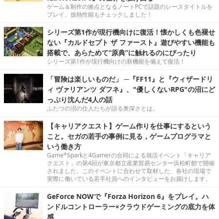
ゲーム＆制作の拠点となるノートPCで話題のレースタイトルを
プレイ。放熱性能もチェックしました！
シリーズ第1作が現行機向けに復活！懐かしくも色褪せ
ない『カルドセプト ザ ファースト』遊びやすい機能も
搭載で、あらためて“原典”に触れるのにぴったり
シリーズ第1作が現行機向けの新機能を備えて復活！
「冒険は楽しいものだ」 ─『FF11』と『ウィザードリ
ィ ヴァリアンツ ダフネ』、"優しくないRPG"の沼にど
っぷり沈んだ4人の話
ふたつの沼の住人たちが語る奥深さとは。
【キャリアクエスト】ゲーム作りを仕事にするという
こと。セガの若手の事例に見る，ゲームプログラマと
いう働き方
Game*Sparkと4Gamerの合同による就活イベント「キャリア
クエスト」の第4回が東京都立産業貿易センター浜松町館で開催
されました。このイベントに合わせて取材した、各社の現場で
実際に働いている若手社員へのインタビューをお届けします。
GeForce NOWで『Forza Horizon 6』をプレイ。ハ
ンドルコントローラー×クラウドゲーミングの底力を体
感