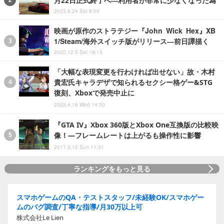
2023.6.24 Sat 8:00
映画が原作のストラテジー『John Wick Hex』XB
1/Steam/海外スイッチ版がリリース―前日譚描く
2020.12.5 Sat 18:15
「大幅な表現変更を行わければ出せない」故・木村
貴宏氏キャラデザで知られるセクシー格ゲー&STG
復刻、Xboxで発売中止に
2025.4.16 Wed 14:00
『GTA IV』Xbox 360版とXbox One互換版の比較映
像！―フレームレートは上がるも操作性に影響
2017.2.12 Sun 11:31
ランキングをもっと見る
スマホゲームのQA・テストスタッフ/未経験OK/スマホゲー
ムのバグ調査/丁寧な指導/月30万以上可
株式会社Le Lien