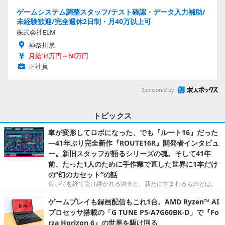
ゲームシステム調整スタッフ/テスト確認・データ入力補助/
未経験歓迎/完全週休2日制・月40万以上可
株式会社ELM
神奈川県
月給34万円～60万円
正社員
Sponsored by
トピックス
車が変形してロボになった、でも『ルート16』だった
―41年ぶり完全新作『ROUTE16R』開発者インタビュ
ー。新旧スタッフが語るシリーズの魂。そして41年
前、たった1人のために手作業で直した世界に1本だけ
の“幻のカセット”の話
長い時を経て受け継がれる過去と、新たに生まれるものとは。
ゲームプレイも録画配信もこれ1台。AMD Ryzen™ AI
プロセッサ搭載の「G TUNE P5-A7G60BK-D」で『Fo
rza Horizon 6』の世界を駆け回る