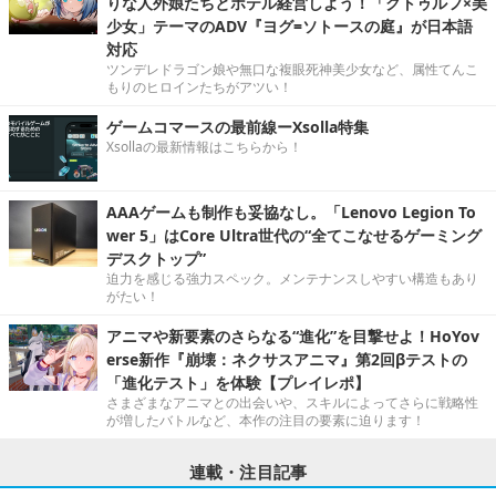
りな人外娘たちとホテル経営しよう！「クトゥルフ×美
少女」テーマのADV『ヨグ=ソトースの庭』が日本語
対応
ツンデレドラゴン娘や無口な複眼死神美少女など、属性てんこ
もりのヒロインたちがアツい！
ゲームコマースの最前線ーXsolla特集
Xsollaの最新情報はこちらから！
AAAゲームも制作も妥協なし。「Lenovo Legion To
wer 5」はCore Ultra世代の“全てこなせるゲーミング
デスクトップ”
迫力を感じる強力スペック。メンテナンスしやすい構造もあり
がたい！
アニマや新要素のさらなる“進化”を目撃せよ！HoYov
erse新作『崩壊：ネクサスアニマ』第2回βテストの
「進化テスト」を体験【プレイレポ】
さまざまなアニマとの出会いや、スキルによってさらに戦略性
が増したバトルなど、本作の注目の要素に迫ります！
連載・注目記事