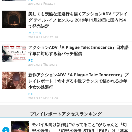
2019.9.13 Fri 22:27
美しくも残酷な逃避行を描くアクションADV『プレイ
グ テイル -イノセンス-』2019年11月28日に国内PS4
で発売決定
ニュース
2019.8.19 Mon 23:18
アクションADV『A Plague Tale: Innocence』日本語
字幕に対応する新パッチ配信
PC
2019.6.13 Thu 20:13
新作アクションADV『A Plague Tale: Innocence』プ
レイレポート！怖すぎる中世フランスで描かれる少年
少女の逃避行
PC
2019.5.20 Mon 12:00
プレイレポートアクセスランキング
モバイル向け新作は“やってること”がちゃんと『幻
想水滸伝』。『幻想水滸伝 STAR LEAP』は「基本