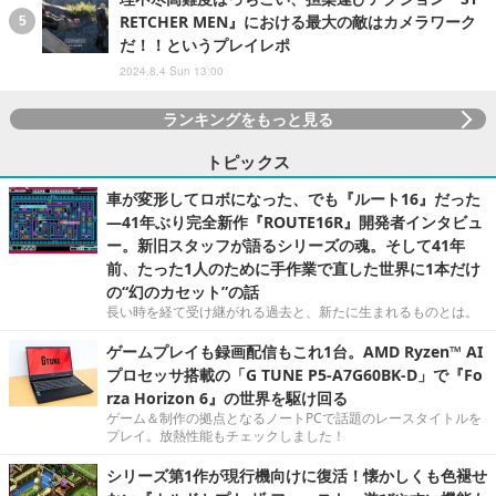
RETCHER MEN』における最大の敵はカメラワーク
だ！！というプレイレポ
2024.8.4 Sun 13:00
ランキングをもっと見る
トピックス
車が変形してロボになった、でも『ルート16』だった
―41年ぶり完全新作『ROUTE16R』開発者インタビュ
ー。新旧スタッフが語るシリーズの魂。そして41年
前、たった1人のために手作業で直した世界に1本だけ
の“幻のカセット”の話
長い時を経て受け継がれる過去と、新たに生まれるものとは。
ゲームプレイも録画配信もこれ1台。AMD Ryzen™ AI
プロセッサ搭載の「G TUNE P5-A7G60BK-D」で『Fo
rza Horizon 6』の世界を駆け回る
ゲーム＆制作の拠点となるノートPCで話題のレースタイトルを
プレイ。放熱性能もチェックしました！
シリーズ第1作が現行機向けに復活！懐かしくも色褪せ