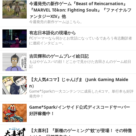
今週発売の新作ゲーム『Beast of Reincarnation』
『MARVEL Tōkon: Fighting Souls』『ファイナルフ
ァンタジーXIV』他
今週発売の新作ゲームはこちら。
有志日本語化の現場から
PCゲーマーなら何かとお世話になっているであろう有志翻訳者
に連続インタビュー。
吉田輝和のゲームプレイ絵日記
もはやゲムスパの顔！どこかで見かけた吉田さんのゲーム絵日
記
【大人気4コマ】じゃんげま（Junk Gaming Maide
n）
Game*Sparkの一大コンテンツに成長した4コマ。単行本も好評
発売中！
Game*Spark/インサイド公式ディスコードサーバー
好評稼働中！
【大喜利】『新種のゲーミング“蚊”が登場！ その特徴