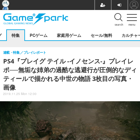
search
menu
グ
特集
PCゲーム
家庭用ゲーム
セール/無料
カルチャ
連載・特集
プレイレポート
PS4『プレイグ テイル -イノセンス-』プレイレ
ポ──無垢な姉弟の過酷な逃避行が圧倒的なディ
ティールで描かれる中世の物語 3枚目の写真・
画像
2019.11.25 Mon 12:00