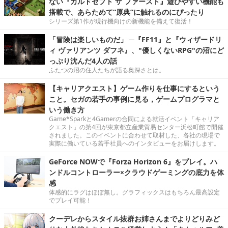
ない『カルドセプト ザ ファースト』遊びやすい機能も
搭載で、あらためて“原典”に触れるのにぴったり
シリーズ第1作が現行機向けの新機能を備えて復活！
「冒険は楽しいものだ」 ─『FF11』と『ウィザードリ
ィ ヴァリアンツ ダフネ』、"優しくないRPG"の沼にど
っぷり沈んだ4人の話
ふたつの沼の住人たちが語る奥深さとは。
【キャリアクエスト】ゲーム作りを仕事にするという
こと。セガの若手の事例に見る，ゲームプログラマと
いう働き方
Game*Sparkと4Gamerの合同による就活イベント「キャリア
クエスト」の第4回が東京都立産業貿易センター浜松町館で開催
されました。このイベントに合わせて取材した、各社の現場で
実際に働いている若手社員へのインタビューをお届けします。
GeForce NOWで『Forza Horizon 6』をプレイ。ハ
ンドルコントローラー×クラウドゲーミングの底力を体
感
体感的にラグはほぼ無し。グラフィックスはもちろん最高設定
でプレイ可能！
クーデレからスタイル抜群お姉さんまでよりどりみど