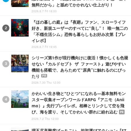
無料だから」と舐めてかかれない仕上がり！
2026.8.7 Fri 18:00
『ほの暮しの庭』は『夜廻』ファン、スローライフ
好き、新規ユーザーのすべてに“良し”！ 唯一無二の
「不穏生活シム」恐怖も暮らしもお好み次第【プレ
イレポ】
2026.8.7 Fri 19:45
シリーズ第1作が現行機向けに復活！懐かしくも色褪
せない『カルドセプト ザ ファースト』遊びやすい
機能も搭載で、あらためて“原典”に触れるのにぴっ
たり
PR
2026.7.30 Thu 12:00
かわいい生き物と"ひとつ"になれる―基本無料モン
スター収集オープンワールドARPG『アニモ（Anii
mo）』先行プレイレポ。相棒とリンクして空を飛
び、海を渡り、そしてかわいい群れに紛れ込む
PR
2026.7.2 Thu 12:00
理不尽高難度ばっちこい、担架運びアクション『ST