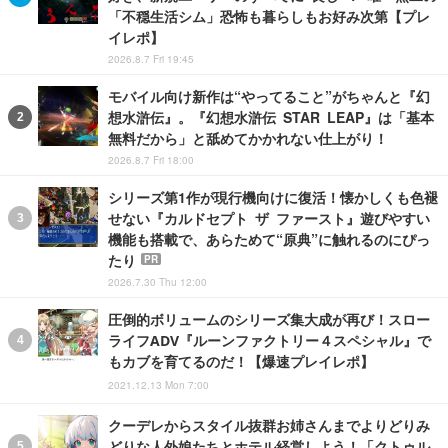
「不穏生活シム」恐怖も暮らしもお好み次第【プレ
イレポ】
2026.8.7 Fri 19:45
モバイル向け新作は“やってること”がちゃんと『幻
想水滸伝』。『幻想水滸伝 STAR LEAP』は「基本
無料だから」と舐めてかかれない仕上がり！
2026.8.7 Fri 18:00
シリーズ第1作が現行機向けに復活！懐かしくも色褪
せない『カルドセプト ザ ファースト』遊びやすい
機能も搭載で、あらためて“原典”に触れるのにぴっ
たり
PR
2026.7.30 Thu 12:00
圧倒的ボリュームのシリーズ集大成が再び！スロー
ライフADV『ルーンファクトリー４スペシャル』で
もカブを育てるのだ！【爆速プレイレポ】
2021.12.13 Mon 7:00
クーデレからスタイル抜群お姉さんまでよりどりみ
どりな人外娘たちとホテル経営しよう！「クトゥル