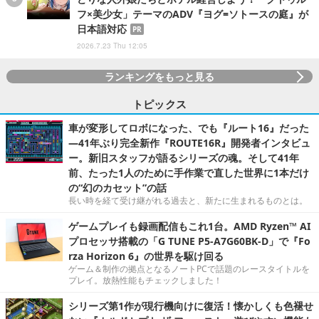
フ×美少女」テーマのADV『ヨグ=ソトースの庭』が
日本語対応
PR
2026.7.23 Thu 12:05
ランキングをもっと見る
トピックス
車が変形してロボになった、でも『ルート16』だった
―41年ぶり完全新作『ROUTE16R』開発者インタビュ
ー。新旧スタッフが語るシリーズの魂。そして41年
前、たった1人のために手作業で直した世界に1本だけ
の“幻のカセット”の話
長い時を経て受け継がれる過去と、新たに生まれるものとは。
ゲームプレイも録画配信もこれ1台。AMD Ryzen™ AI
プロセッサ搭載の「G TUNE P5-A7G60BK-D」で『Fo
rza Horizon 6』の世界を駆け回る
ゲーム＆制作の拠点となるノートPCで話題のレースタイトルを
プレイ。放熱性能もチェックしました！
シリーズ第1作が現行機向けに復活！懐かしくも色褪せ