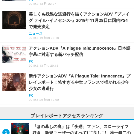
2019.9.13 Fri 22:27
美しくも残酷な逃避行を描くアクションADV『プレイ
グ テイル -イノセンス-』2019年11月28日に国内PS4
で発売決定
ニュース
2019.8.19 Mon 23:18
アクションADV『A Plague Tale: Innocence』日本語
字幕に対応する新パッチ配信
PC
2019.6.13 Thu 20:13
新作アクションADV『A Plague Tale: Innocence』プ
レイレポート！怖すぎる中世フランスで描かれる少年
少女の逃避行
PC
2019.5.20 Mon 12:00
プレイレポートアクセスランキング
『ほの暮しの庭』は『夜廻』ファン、スローライフ
好き、新規ユーザーのすべてに“良し”！ 唯一無二の