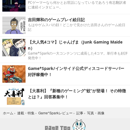
PCゲーマーなら何かとお世話になっているであろう有志翻訳者
に連続インタビュー。
吉田輝和のゲームプレイ絵日記
もはやゲムスパの顔！どこかで見かけた吉田さんのゲーム絵日
記
【大人気4コマ】じゃんげま（Junk Gaming Maide
n）
Game*Sparkの一大コンテンツに成長した4コマ。単行本も好評
発売中！
Game*Spark/インサイド公式ディスコードサーバー
好評稼働中！
【大喜利】『新種のゲーミング“蚊”が登場！ その特徴
とは？』回答募集中！
写真・画像
ホーム
›
連載・特集
›
Game*Sparkレビュー
›
記事
›