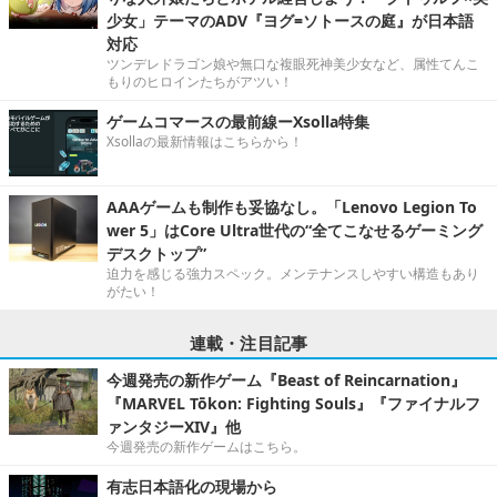
少女」テーマのADV『ヨグ=ソトースの庭』が日本語
対応
ツンデレドラゴン娘や無口な複眼死神美少女など、属性てんこ
もりのヒロインたちがアツい！
ゲームコマースの最前線ーXsolla特集
Xsollaの最新情報はこちらから！
AAAゲームも制作も妥協なし。「Lenovo Legion To
wer 5」はCore Ultra世代の“全てこなせるゲーミング
デスクトップ”
迫力を感じる強力スペック。メンテナンスしやすい構造もあり
がたい！
連載・注目記事
今週発売の新作ゲーム『Beast of Reincarnation』
『MARVEL Tōkon: Fighting Souls』『ファイナルフ
ァンタジーXIV』他
今週発売の新作ゲームはこちら。
有志日本語化の現場から