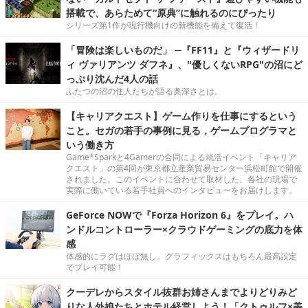
搭載で、あらためて“原典”に触れるのにぴったり
シリーズ第1作が現行機向けの新機能を備えて復活！
「冒険は楽しいものだ」 ─『FF11』と『ウィザードリ
ィ ヴァリアンツ ダフネ』、"優しくないRPG"の沼にど
っぷり沈んだ4人の話
ふたつの沼の住人たちが語る奥深さとは。
【キャリアクエスト】ゲーム作りを仕事にするという
こと。セガの若手の事例に見る，ゲームプログラマと
いう働き方
Game*Sparkと4Gamerの合同による就活イベント「キャリア
クエスト」の第4回が東京都立産業貿易センター浜松町館で開催
されました。このイベントに合わせて取材した、各社の現場で
実際に働いている若手社員へのインタビューをお届けします。
GeForce NOWで『Forza Horizon 6』をプレイ。ハ
ンドルコントローラー×クラウドゲーミングの底力を体
感
体感的にラグはほぼ無し。グラフィックスはもちろん最高設定
でプレイ可能！
クーデレからスタイル抜群お姉さんまでよりどりみど
りな人外娘たちとホテル経営しよう！「クトゥルフ×美