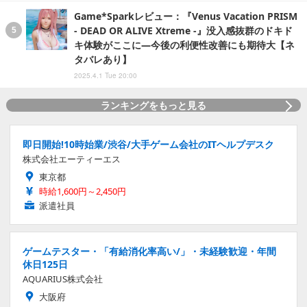
Game*Sparkレビュー：『Venus Vacation PRISM
- DEAD OR ALIVE Xtreme -』没入感抜群のドキド
キ体験がここに―今後の利便性改善にも期待大【ネ
タバレあり】
2025.4.1 Tue 20:00
ランキングをもっと見る
即日開始!10時始業/渋谷/大手ゲーム会社のITヘルプデスク
株式会社エーティーエス
東京都
時給1,600円～2,450円
派遣社員
ゲームテスター・「有給消化率高い/」・未経験歓迎・年間
休日125日
AQUARIUS株式会社
大阪府