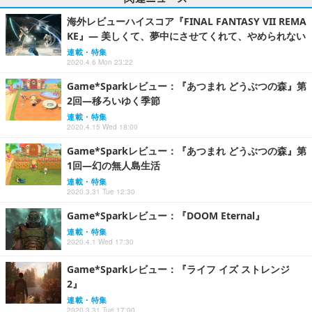
海外レビューハイスコア『FINAL FANTASY VII REMA
KE』― 美しくて、夢中にさせてくれて、やめられない
連載・特集
2020.4.6 Mon 23:22
Game*Sparkレビュー：『あつまれ どうぶつの森』第
2回―移ろいゆく季節
連載・特集
2020.4.15 Wed 18:00
Game*Sparkレビュー：『あつまれ どうぶつの森』第
1回―幻の無人島生活
連載・特集
2020.3.31 Tue 12:30
Game*Sparkレビュー：『DOOM Eternal』
連載・特集
2020.4.1 Wed 17:30
Game*Sparkレビュー：『ライフ イズ ストレンジ
2』
連載・特集
2020.3.31 Tue 17:00