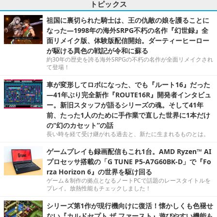
トピックス
祖国に裏切られた騎士は、王の仇敵の娘を護ることに
なった―1998年の海外SRPG不朽の名作『幻世録』全
面リメイク版、体験版配信開始。ダーティーヒーロー
が駆ける異色の戦記が令和に蘇る
約30年の歴史を誇る海外SRPGの不朽の名作が全面リメイクされ
て登場！
車が変形してロボになった、でも『ルート16』だった
―41年ぶり完全新作『ROUTE16R』開発者インタビュ
ー。新旧スタッフが語るシリーズの魂。そして41年
前、たった1人のために手作業で直した世界に1本だけ
の“幻のカセット”の話
長い時を経て受け継がれる過去と、新たに生まれるものとは。
ゲームプレイも録画配信もこれ1台。AMD Ryzen™ AI
プロセッサ搭載の「G TUNE P5-A7G60BK-D」で『Fo
rza Horizon 6』の世界を駆け回る
ゲーム＆制作の拠点となるノートPCで話題のレースタイトルを
プレイ。放熱性能もチェックしました！
シリーズ第1作が現行機向けに復活！懐かしくも色褪せ
ない『カルドセプト ザ ファースト』遊びやすい機能も