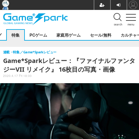
search
menu
グ
特集
PCゲーム
家庭用ゲーム
セール/無料
カルチャ
連載・特集
Game*Sparkレビュー
Game*Sparkレビュー：『ファイナルファンタ
ジーVII リメイク』 16枚目の写真・画像
2020.4.17 Fri 18:00