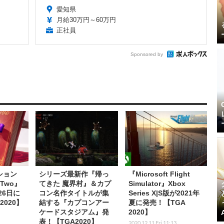
愛知県
月給30万円～60万円
正社員
Sponsored by
ション
シリーズ最新作『帰っ
『Microsoft Flight
 Two』
てきた 魔界村』＆カプ
Simulator』Xbox
26日に
コン名作タイトルが集
Series X|S版が2021年
2020】
結する『カプコンアー
夏に発売！【TGA
ケードスタジアム』発
2020】
表！【TGA2020】
2020.12.11 Fri 11:13