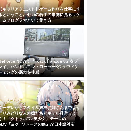
【キャリアクエスト】ゲーム作りを仕事にす
るということ。セガの若手の事例に見る，ゲ
ームプログラマという働き方
GeForce NOWで『Forza Horizon 6』をプ
レイ。ハンドルコントローラー×クラウドゲ
ーミングの底力を体感
クーデレからスタイル抜群お姉さんまでより
どりみどりな人外娘たちとホテル経営しよ
う！「クトゥルフ×美少女」テーマの
ADV『ヨグ=ソトースの庭』が日本語対応