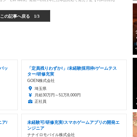
『Evil West』発表―2021年に日本語対応で発売予定【TGA 2020】
この記事へ戻る
1/3
デバッ
「定員残りわずか!」/未経験採用枠/ゲームテス
ター/研修充実
GOEN株式会社
埼玉県
月給30万円～51万8,000円
正社員
ア/
未経験可/研修充実/スマホゲームアプリの開発エ
り
ンジニア
ナナイロモバイル株式会社