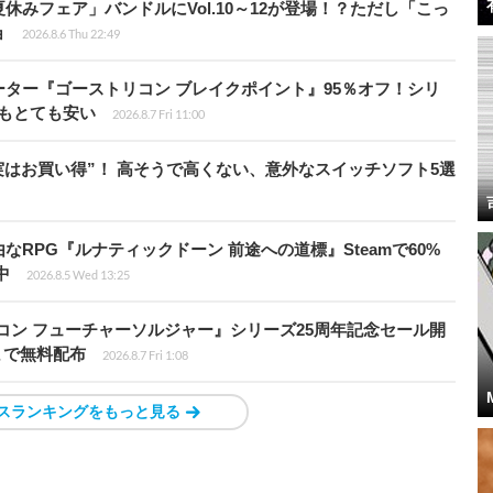
ト夏休みフェア」バンドルにVol.10～12が登場！？ただし「こっ
ョ
2026.8.6 Thu 22:49
シューター『ゴーストリコン ブレイクポイント』95％オフ！シリ
ルもとても安い
2026.8.7 Fri 11:00
“実はお買い得”！ 高そうで高くない、意外なスイッチソフト5選
由なRPG『ルナティックドーン 前途への道標』Steamで60%
中
2026.8.5 Wed 13:25
トリコン フューチャーソルジャー』シリーズ25周年記念セール開
7時まで無料配布
2026.8.7 Fri 1:08
スランキングをもっと見る