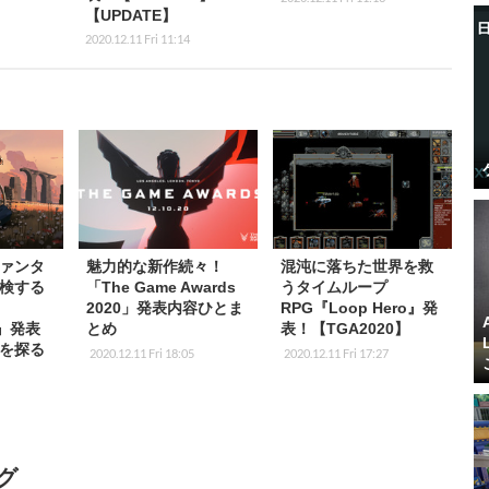
【UPDATE】
2020.12.11 Fri 11:14
ァンタ
魅力的な新作続々！
混沌に落ちた世界を救
検する
「The Game Awards
うタイムループ
2020」発表内容ひとま
RPG『Loop Hero』発
n』発表
とめ
表！【TGA2020】
を探る
2020.12.11 Fri 18:05
2020.12.11 Fri 17:27
グ