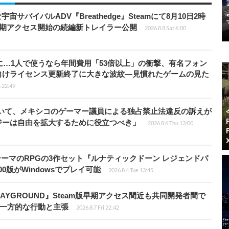
宇宙サバイバルADV『Breathedge』Steamにて8月10日2時
早期アクセス開始の続編新トレイラー公開
2026.8.8 Sat 6:00
上に…1人で使うなら年間費用「53倍以上」の衝撃、有名フォン
向けライセンス更新終了に大きな波紋―見慣れたゲームの見た
 22:49
ついて、メキシコのゲーマー議員による独占禁止法違反の訴えが
ジーは自由を拡大するために役立つべき」
2026.8.6 Thu 13:00
険がテーマのRPGの3作セット『ルナティックドーン レジェンドパ
00版がWindowsでプレイ可能
2026.8.4 Tue 13:45
PLAYGROUND』Steam版早期アクセス間近も共同開発者間で
除き一方的な行動と主張
2026.8.7 Fri 22:42