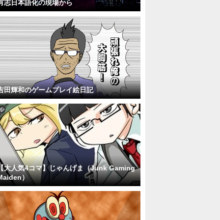
有志日本語化の現場から
吉田輝和のゲームプレイ絵日記
【大人気4コマ】じゃんげま（Junk Gaming
Maiden）