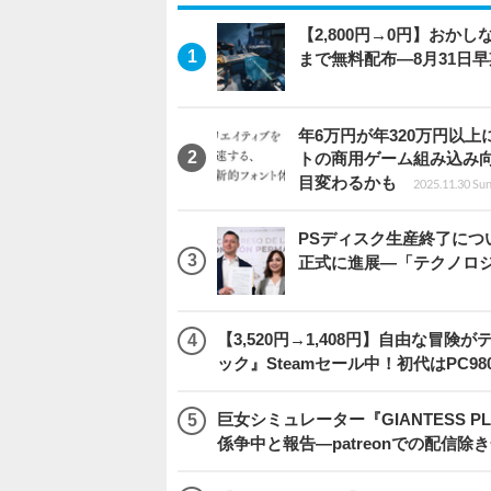
【2,800円→0円】おかしな
まで無料配布―8月31日
年6万円が年320万円以
トの商用ゲーム組み込み
目変わるかも
2025.11.30 Sun
PSディスク生産終了に
正式に進展―「テクノロ
【3,520円→1,408円】自由な冒
ック』Steamセール中！初代はPC98
巨女シミュレーター『GIANTESS 
係争中と報告―patreonでの配信