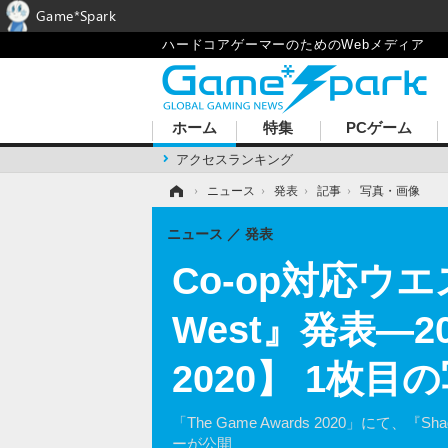
Game*Spark
ハードコアゲーマーのためのWebメディア
ホーム
特集
PCゲーム
アクセスランキング
ホーム
›
ニュース
›
発表
›
記事
›
写真・画像
ニュース
発表
Co-op対応ウ
West』発表―
2020】 1枚目
「The Game Awards 2020」にて、『
ーが公開