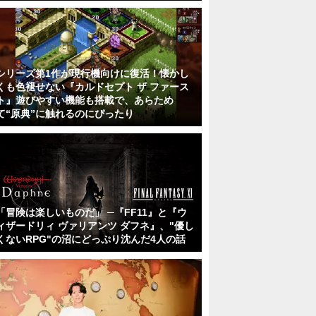
シリーズ第1作が現行機向けに復活！懐かし
くも色褪せない『カルドセプト ザ ファース
ト』遊びやすい機能も搭載で、あらため
て“原典”に触れるのにぴったり
「冒険は楽しいものだ」 ─『FF11』と『ウ
ィザードリィ ヴァリアンツ ダフネ』、"優し
くないRPG"の沼にどっぷり沈んだ4人の話