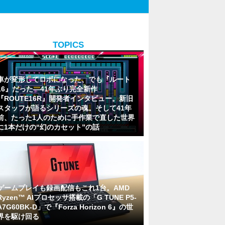
TOPICS
車が変形してロボになった、でも『ルート
16』だった―41年ぶり完全新作
『ROUTE16R』開発者インタビュー。新旧
スタッフが語るシリーズの魂。そして41年
前、たった1人のために手作業で直した世界
に1本だけの“幻のカセット”の話
ゲームプレイも録画配信もこれ1台。AMD
Ryzen™ AIプロセッサ搭載の「G TUNE P5-
A7G60BK-D」で『Forza Horizon 6』の世
界を駆け回る