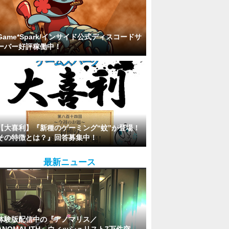
Game*Spark/インサイド公式ディスコードサ
ーバー好評稼働中！
【大喜利】『新種のゲーミング“蚊”が登場！
その特徴とは？』回答募集中！
最新ニュース
体験版配信中の『アノマリス／