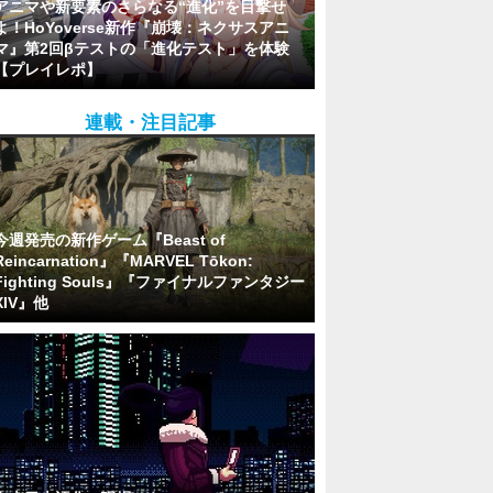
アニマや新要素のさらなる“進化”を目撃せ
よ！HoYoverse新作『崩壊：ネクサスアニ
マ』第2回βテストの「進化テスト」を体験
【プレイレポ】
連載・注目記事
今週発売の新作ゲーム『Beast of
Reincarnation』『MARVEL Tōkon:
Fighting Souls』『ファイナルファンタジー
XIV』他