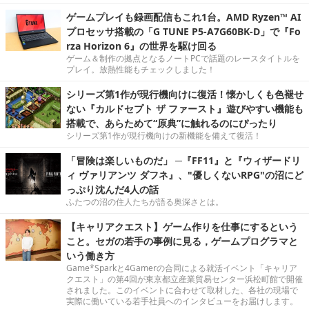
ゲームプレイも録画配信もこれ1台。AMD Ryzen™ AI
プロセッサ搭載の「G TUNE P5-A7G60BK-D」で『Fo
rza Horizon 6』の世界を駆け回る
ゲーム＆制作の拠点となるノートPCで話題のレースタイトルを
プレイ。放熱性能もチェックしました！
シリーズ第1作が現行機向けに復活！懐かしくも色褪せ
ない『カルドセプト ザ ファースト』遊びやすい機能も
搭載で、あらためて“原典”に触れるのにぴったり
シリーズ第1作が現行機向けの新機能を備えて復活！
「冒険は楽しいものだ」 ─『FF11』と『ウィザードリ
ィ ヴァリアンツ ダフネ』、"優しくないRPG"の沼にど
っぷり沈んだ4人の話
ふたつの沼の住人たちが語る奥深さとは。
【キャリアクエスト】ゲーム作りを仕事にするという
こと。セガの若手の事例に見る，ゲームプログラマと
いう働き方
Game*Sparkと4Gamerの合同による就活イベント「キャリア
クエスト」の第4回が東京都立産業貿易センター浜松町館で開催
されました。このイベントに合わせて取材した、各社の現場で
実際に働いている若手社員へのインタビューをお届けします。