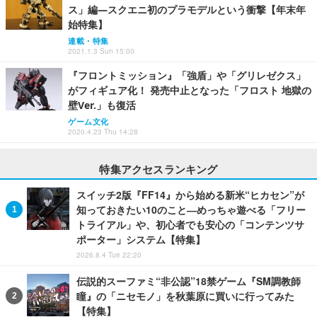
ス」編―スクエニ初のプラモデルという衝撃【年末年
始特集】
連載・特集
2021.1.3 Sun 15:00
『フロントミッション』「強盾」や「グリレゼクス」
がフィギュア化！ 発売中止となった「フロスト 地獄の
壁Ver.」も復活
ゲーム文化
2020.4.23 Thu 14:28
特集アクセスランキング
スイッチ2版『FF14』から始める新米“ヒカセン”が
知っておきたい10のこと―めっちゃ遊べる「フリー
トライアル」や、初心者でも安心の「コンテンツサ
ポーター」システム【特集】
2026.8.4 Tue 22:20
伝説的スーファミ“非公認”18禁ゲーム『SM調教師
瞳』の「ニセモノ」を秋葉原に買いに行ってみた
【特集】