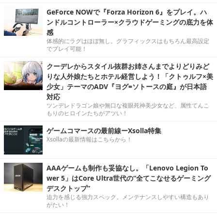
GeForce NOWで『Forza Horizon 6』をプレイ。ハ
ンドルコントローラー×クラウドゲーミングの底力を体
感
体感的にラグはほぼ無し。グラフィックスはもちろん最高設定
でプレイ可能！
クーデレからスタイル抜群お姉さんまでよりどりみど
りな人外娘たちとホテル経営しよう！「クトゥルフ×美
少女」テーマのADV『ヨグ=ソトースの庭』が日本語
対応
ツンデレドラゴン娘や無口な複眼死神美少女など、属性てんこ
もりのヒロインたちがアツい！
ゲームコマースの最前線ーXsolla特集
Xsollaの最新情報はこちらから！
AAAゲームも制作も妥協なし。「Lenovo Legion To
wer 5」はCore Ultra世代の“全てこなせるゲーミング
デスクトップ”
迫力を感じる強力スペック。メンテナンスしやすい構造もあり
がたい！