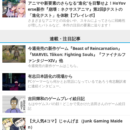
アニマや新要素のさらなる“進化”を目撃せよ！HoYov
erse新作『崩壊：ネクサスアニマ』第2回βテストの
「進化テスト」を体験【プレイレポ】
さまざまなアニマとの出会いや、スキルによってさらに戦略性
が増したバトルなど、本作の注目の要素に迫ります！
連載・注目記事
今週発売の新作ゲーム『Beast of Reincarnation』
『MARVEL Tōkon: Fighting Souls』『ファイナルフ
ァンタジーXIV』他
今週発売の新作ゲームはこちら。
有志日本語化の現場から
PCゲーマーなら何かとお世話になっているであろう有志翻訳者
に連続インタビュー。
吉田輝和のゲームプレイ絵日記
もはやゲムスパの顔！どこかで見かけた吉田さんのゲーム絵日
記
【大人気4コマ】じゃんげま（Junk Gaming Maide
n）