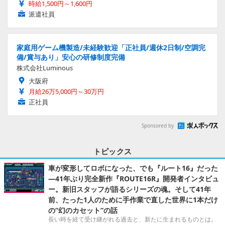
時給1,500円～1,600円
派遣社員
家庭用ゲーム機製造/未経験歓迎「正社員/週休2日制/空調完
備/賞与あり」安心の研修制度完備
株式会社Luminous
大阪府
月給26万5,000円～30万円
正社員
Sponsored by
トピックス
車が変形してロボになった、でも『ルート16』だった
―41年ぶり完全新作『ROUTE16R』開発者インタビュ
ー。新旧スタッフが語るシリーズの魂。そして41年
前、たった1人のために手作業で直した世界に1本だけ
の“幻のカセット”の話
長い時を経て受け継がれる過去と、新たに生まれるものとは。