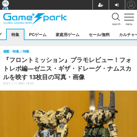
search
menu
グ
特集
PCゲーム
家庭用ゲーム
セール/無料
カルチャ
連載・特集
特集
『フロントミッション』プラモレビュー！フォ
トレポ編―ゼニス・ギザ・ドレーグ・ナムスカ
ルを映す 13枚目の写真・画像
2021.1.11 Mon 18:00