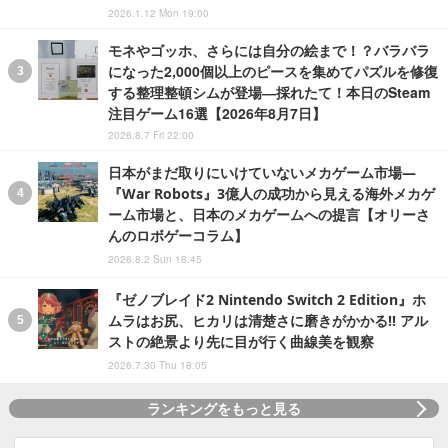
2026.1.12 Mon 19:00
モネやゴッホ、さらには自分の絵まで！？バラバラ
になった2,000個以上のピースを集めてパズルを修復
する整理整頓シムが登場―採れたて！本日のSteam
注目ゲーム16選【2026年8月7日】
2026.8.7 Fri 22:00
日本がまだ取りにいけていないメカゲーム市場―
『War Robots』3億人の成功から見える海外メカゲ
ーム市場と、日本のメカゲームへの提言【オリーさ
んのロボゲーコラム】
2026.8.2 Sun 18:45
『ゼノブレイド2 Nintendo Switch 2 Edition』ホ
ムラはお尻、ヒカリは清楚さに磨きがかかる!! アル
ストの絶景より先に目が行く曲線美を観察
2026.7.30 Thu 18:05
ランキングをもっと見る