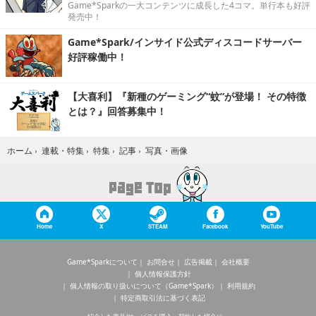
Game*Sparkの一大コンテンツに成長した4コマ。単行本も好評
発売中！
Game*Spark/インサイド公式ディスコードサーバー
好評稼働中！
【大喜利】『新種のゲーミング“蚊”が登場！ その特徴
とは？』回答募集中！
写真・画像
ホーム
›
連載・特集
›
特集
›
記事
›
Home
X
STEAM
Facebook
YouTube
Game*Sparkについて
お問合せ
広告掲載
会社概要
個人情報保護方針
個人情報の取り扱いについて（Game*Spark）
利用規約
特定商取引法に基づく表記