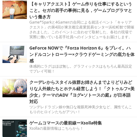
【キャリアクエスト】ゲーム作りを仕事にするという
こと。セガの若手の事例に見る，ゲームプログラマと
いう働き方
Game*Sparkと4Gamerの合同による就活イベント「キャリア
クエスト」の第4回が東京都立産業貿易センター浜松町館で開催
されました。このイベントに合わせて取材した、各社の現場で
実際に働いている若手社員へのインタビューをお届けします。
GeForce NOWで『Forza Horizon 6』をプレイ。ハ
ンドルコントローラー×クラウドゲーミングの底力を体
感
体感的にラグはほぼ無し。グラフィックスはもちろん最高設定
でプレイ可能！
クーデレからスタイル抜群お姉さんまでよりどりみど
りな人外娘たちとホテル経営しよう！「クトゥルフ×美
少女」テーマのADV『ヨグ=ソトースの庭』が日本語
対応
ツンデレドラゴン娘や無口な複眼死神美少女など、属性てんこ
もりのヒロインたちがアツい！
ゲームコマースの最前線ーXsolla特集
Xsollaの最新情報はこちらから！