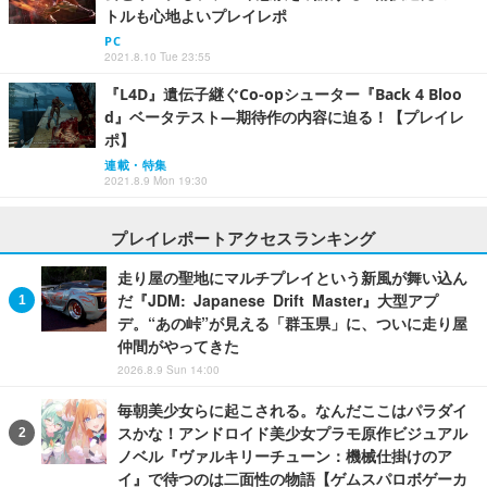
トルも心地よいプレイレポ
PC
2021.8.10 Tue 23:55
『L4D』遺伝子継ぐCo-opシューター『Back 4 Bloo
d』ベータテスト―期待作の内容に迫る！【プレイレ
ポ】
連載・特集
2021.8.9 Mon 19:30
プレイレポートアクセスランキング
走り屋の聖地にマルチプレイという新風が舞い込ん
だ『JDM: Japanese Drift Master』大型アプ
デ。“あの峠”が見える「群玉県」に、ついに走り屋
仲間がやってきた
2026.8.9 Sun 14:00
毎朝美少女らに起こされる。なんだここはパラダイ
スかな！アンドロイド美少女プラモ原作ビジュアル
ノベル『ヴァルキリーチューン：機械仕掛けのア
イ』で待つのは二面性の物語【ゲムスパロボゲーカ