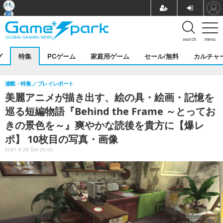
search
menu
グ
特集
PCゲーム
家庭用ゲーム
セール/無料
カルチャ
連載・特集
プレイレポート
美麗アニメが描き出す、絵の具・絵画・記憶を
巡る短編物語『Behind the Frame ～とってお
きの景色を～』爽やかな読後を貴方に【爆レ
ポ】 10枚目の写真・画像
2021.8.28 Sat 20:00