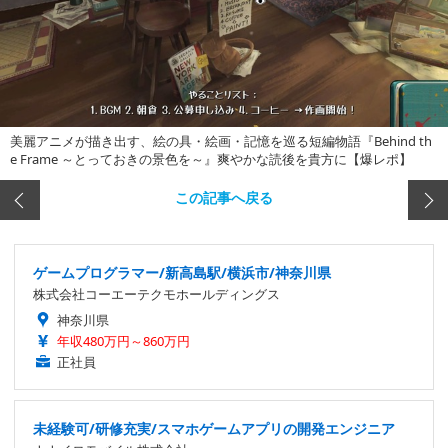
美麗アニメが描き出す、絵の具・絵画・記憶を巡る短編物語『Behind th
e Frame ～とっておきの景色を～』爽やかな読後を貴方に【爆レポ】
この記事へ戻る
ゲームプログラマー/新高島駅/横浜市/神奈川県
株式会社コーエーテクモホールディングス
神奈川県
年収480万円～860万円
正社員
未経験可/研修充実/スマホゲームアプリの開発エンジニア