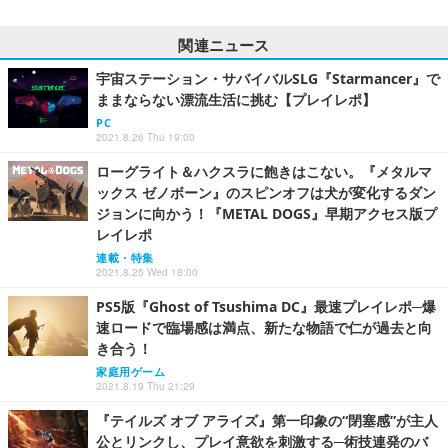
関連ニュース
宇宙ステーション・サバイバルSLG『Starmancer』で
ままならない漂流生活に挑む【プレイレポ】
PC
2021.8.26 Thu 19:00
ローグライト＆ハクスラに飽きはこない。『メタルマ
ックス ゼノボーン』のスピンオフは犬が変化するダン
ジョンに向かう！『METAL DOGS』早期アクセス版プ
レイレポ
連載・特集
2021.8.25 Wed 18:00
PS5版『Ghost of Tsushima DC』最速プレイレポ─爆
速ロードで臨場感は満点、新たな物語で仁が過去と向
き合う！
家庭用ゲーム
2021.8.19 Thu 21:29
『テイルズ オブ アライズ』第一印象の“閉塞感”が主人
公とリンクし、プレイ意欲を刺激する─術技連発のバ