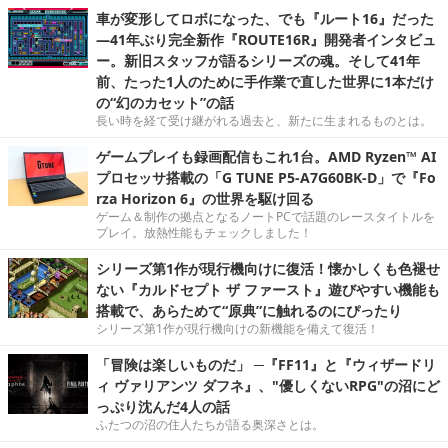
車が変形してロボになった、でも『ルート16』だった
―41年ぶり完全新作『ROUTE16R』開発者インタビュ
ー。新旧スタッフが語るシリーズの魂。そして41年
前、たった1人のために手作業で直した世界に1本だけ
の“幻のカセット”の話
長い時を経て受け継がれる過去と、新たに生まれるものとは。
ゲームプレイも録画配信もこれ1台。AMD Ryzen™ AI
プロセッサ搭載の「G TUNE P5-A7G60BK-D」で『Fo
rza Horizon 6』の世界を駆け回る
ゲーム＆制作の拠点となるノートPCで話題のレースタイトルを
プレイ。放熱性能もチェックしました！
シリーズ第1作が現行機向けに復活！懐かしくも色褪せ
ない『カルドセプト ザ ファースト』遊びやすい機能も
搭載で、あらためて“原典”に触れるのにぴったり
シリーズ第1作が現行機向けの新機能を備えて復活！
「冒険は楽しいものだ」 ─『FF11』と『ウィザードリ
ィ ヴァリアンツ ダフネ』、"優しくないRPG"の沼にど
っぷり沈んだ4人の話
ふたつの沼の住人たちが語る奥深さとは。