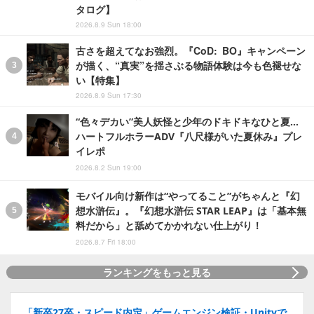
タログ】
2026.8.9 Sun 18:00
古さを超えてなお強烈。『CoD: BO』キャンペーン
が描く、“真実”を揺さぶる物語体験は今も色褪せな
い【特集】
2026.8.9 Sun 17:30
“色々デカい”美人妖怪と少年のドキドキなひと夏…
ハートフルホラーADV『八尺様がいた夏休み』プレ
イレポ
2026.8.2 Sun 19:00
モバイル向け新作は“やってること”がちゃんと『幻
想水滸伝』。『幻想水滸伝 STAR LEAP』は「基本無
料だから」と舐めてかかれない仕上がり！
2026.8.7 Fri 18:00
ランキングをもっと見る
「新卒27卒・スピード内定」ゲームエンジン検証・Unityで