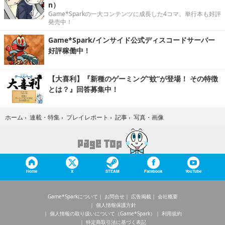
n）
Game*Sparkの一大コンテンツに成長した4コマ。単行本も好評
発売中！
Game*Spark/インサイド公式ディスコードサーバー
好評稼働中！
【大喜利】『新種のゲーミング“蚊”が登場！ その特徴
とは？』回答募集中！
写真・画像
ホーム
›
連載・特集
›
プレイレポート
›
記事
›
Home
X
STEAM
Facebook
YouTube
Game*Sparkについて
お問合せ
広告掲載
会社概要
個人情報保護方針
個人情報の取り扱いについて（Game*Spark）
利用規約
特定商取引法に基づく表記