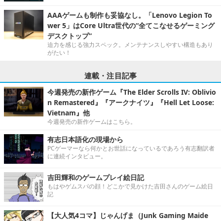
AAAゲームも制作も妥協なし。「Lenovo Legion To
wer 5」はCore Ultra世代の“全てこなせるゲーミング
デスクトップ”
迫力を感じる強力スペック。メンテナンスしやすい構造もあり
がたい！
連載・注目記事
今週発売の新作ゲーム『The Elder Scrolls IV: Oblivio
n Remastered』『アークナイツ』『Hell Let Loose:
Vietnam』他
今週発売の新作ゲームはこちら。
有志日本語化の現場から
PCゲーマーなら何かとお世話になっているであろう有志翻訳者
に連続インタビュー。
吉田輝和のゲームプレイ絵日記
もはやゲムスパの顔！どこかで見かけた吉田さんのゲーム絵日
記
【大人気4コマ】じゃんげま（Junk Gaming Maide