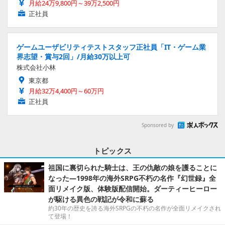
月給24万9,800円～39万2,500円
正社員
ゲームユーザビリティテストスタッフ正社員「IT・ゲーム業
界志望・賞与2回」/月給30万以上可
株式会社小林
東京都
月給32万4,400円～60万円
正社員
Sponsored by
トピックス
祖国に裏切られた騎士は、王の仇敵の娘を護ることに
なった―1998年の海外SRPG不朽の名作『幻世録』全
面リメイク版、体験版配信開始。ダーティーヒーロー
が駆ける異色の戦記が令和に蘇る
約30年の歴史を誇る海外SRPGの不朽の名作が全面リメイクされ
て登場！